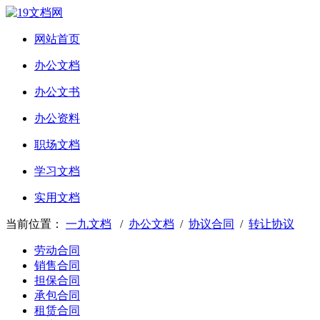
网站首页
办公文档
办公文书
办公资料
职场文档
学习文档
实用文档
当前位置：
一九文档
/
办公文档
/
协议合同
/
转让协议
劳动合同
销售合同
担保合同
承包合同
租赁合同