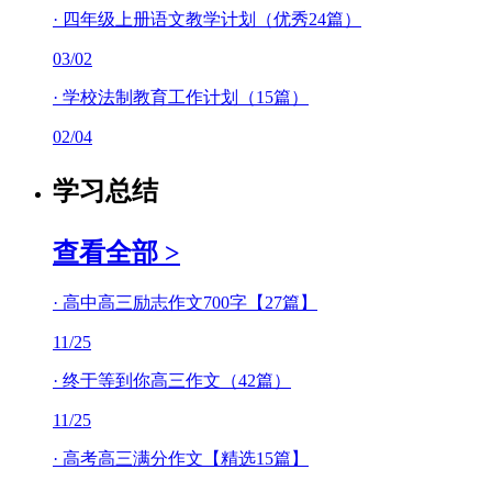
·
四年级上册语文教学计划（优秀24篇）
03/02
·
学校法制教育工作计划（15篇）
02/04
学习总结
查看全部 >
·
高中高三励志作文700字【27篇】
11/25
·
终于等到你高三作文（42篇）
11/25
·
高考高三满分作文【精选15篇】