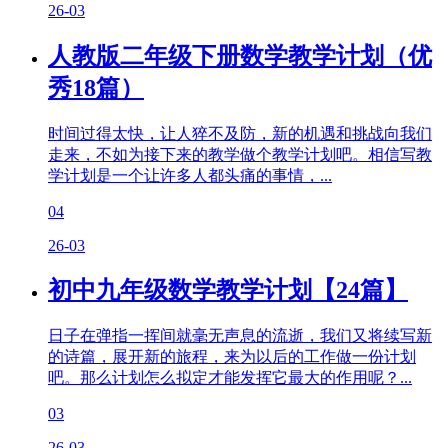
26-03
人教版二年级下册数学教学计划（优
秀18篇）
时间过得太快，让人猝不及防，新的机遇和挑战向我们
走来，不如为接下来的教学做个教学计划吧。相信写教
学计划是一个让许多人都头痛的事情，...
04
26-03
初中九年级数学教学计划【24篇】
日子在弹指一挥间就毫无声息的流逝，我们又将续写新
的诗篇，展开新的旅程，来为以后的工作做一份计划
吧。那么计划怎么拟定才能发挥它最大的作用呢？...
03
26-03