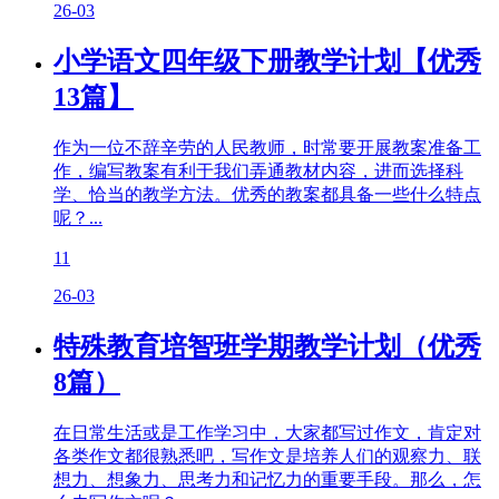
26-03
小学语文四年级下册教学计划【优秀
13篇】
作为一位不辞辛劳的人民教师，时常要开展教案准备工
作，编写教案有利于我们弄通教材内容，进而选择科
学、恰当的教学方法。优秀的教案都具备一些什么特点
呢？...
11
26-03
特殊教育培智班学期教学计划（优秀
8篇）
在日常生活或是工作学习中，大家都写过作文，肯定对
各类作文都很熟悉吧，写作文是培养人们的观察力、联
想力、想象力、思考力和记忆力的重要手段。那么，怎