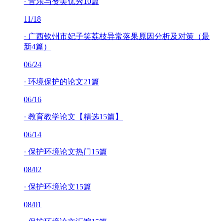
·
音乐与赞美优秀10篇
11/18
·
广西钦州市妃子笑荔枝异常落果原因分析及对策（最
新4篇）
06/24
·
环境保护的论文21篇
06/16
·
教育教学论文【精选15篇】
06/14
·
保护环境论文热门15篇
08/02
·
保护环境论文15篇
08/01