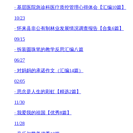
·
基层医院急诊科医疗质控管理心得体会【汇编10篇】
10/23
·
怀来县非公有制林业发展情况调查报告【合集6篇】
09/15
·
拆装圆珠笔的教学反思汇编八篇
06/27
·
对妈妈的承诺作文（汇编14篇）
02/05
·
思念是人生的彩虹【精选2篇】
11/30
·
我爱我的祖国【优秀8篇】
11/28