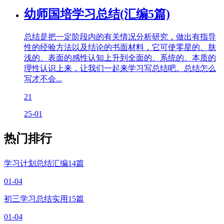
幼师国培学习总结(汇编5篇)
总结是把一定阶段内的有关情况分析研究，做出有指导
性的经验方法以及结论的书面材料，它可使零星的、肤
浅的、表面的感性认知上升到全面的、系统的、本质的
理性认识上来，让我们一起来学习写总结吧。总结怎么
写才不会...
21
25-01
热门排行
学习计划总结汇编14篇
01-04
初三学习总结实用15篇
01-04