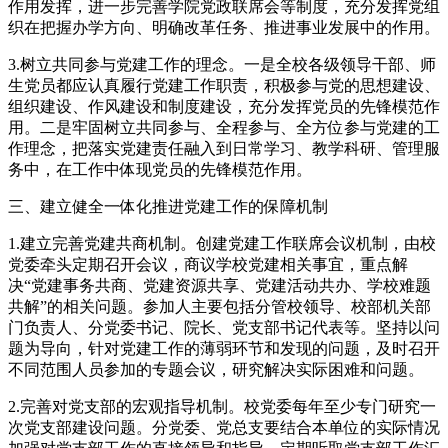
作用发挥，进一步完善学院党政联席会等制度，充分发挥党组
织在把握办学方向、明确改革任务、推进事业发展中的作用。
3.树立共同参与党建工作的理念。一是全校各级领导干部、师
生党员都应认真履行党建工作职责，积极参与党的思想建设、
组织建设、作风建设和制度建设，充分发挥党员的先锋模范作
用。二是牢固树立共同参与、全程参与、全方位参与党建的工
作理念，把落实党建责任融入到日常学习、教学科研、管理服
务中，在工作中体现党员的先锋模范作用。
三、建立健全一体化推进党建工作的保障机制
1.建立完善党建共商机制。创建党建工作联席会议机制，由校
党委牵头定期召开会议，商议学校党建相关事宜，重点解
决“党建事务共商、党建资源共享、党建活动共办、学校难题
共解”的相关问题。参加人主要包括分管校领导、校部机关部
门负责人、分党委书记、院长、党支部书记代表等。坚持以问
题为导向，针对党建工作的薄弱环节和发现的问题，及时召开
不同范围人员参加的专题会议，研究解决实际困难和问题。
2.完善对党支部的宏观指导机制。校党委每年至少专门研究一
次党支部建设问题。分党委、党总支要结合本单位的实际情况