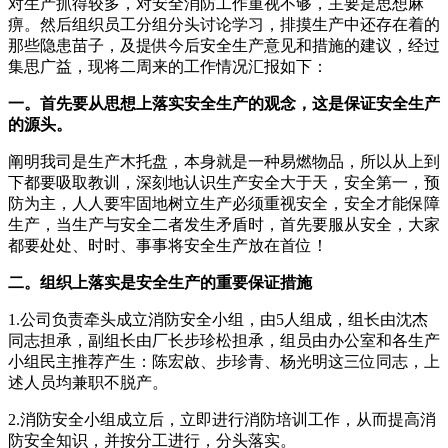
对生产抓得较多，对安全消防工作重视不够，主要是思想麻
痹。然后组织员工分组分头讨论学习，排摸生产中还存在着的
那些隐患苗子，及提供今后安全生产意见和措施的建议，经过
集思广益，现将二周来的工作情况汇报如下：
一。首先要从思想上落实安全生产的观念，这是保证安全生产
的源头。
阐明我司是生产木托盘，本身就是一种易燃物品，所以从上到
下都要吸取教训，深刻地认识生产安全大于天，安全第一，预
防为主，人人要牢固地树立生产必须重视安全，安全才能保障
生产，当生产与安全二者发生矛盾时，首先要服从安全，大家
都要处处、时时、事事将安全生产放在首位！
二。组织上落实是安全生产的重要保证措施
1.公司负责牵头成立消防安全小组，由5人组成，组长由沈杰
同志担承，副组长由厂长步珍松担承，组员由办公室和各生产
小组民主推荐产生：陈宏啟、步珍青、杨光明这三位同志，上
述人员均兼职不脱产。
2.消防安全小组成立后，立即进行消防培训工作，从而提高消
防安全知识，并按分工进行，分头落实。