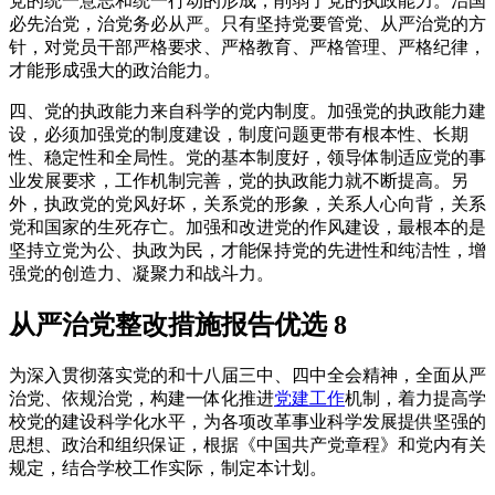
党的统一意志和统一行动的形成，削弱了党的执政能力。治国
必先治党，治党务必从严。只有坚持党要管党、从严治党的方
针，对党员干部严格要求、严格教育、严格管理、严格纪律，
才能形成强大的政治能力。
四、党的执政能力来自科学的党内制度。加强党的执政能力建
设，必须加强党的制度建设，制度问题更带有根本性、长期
性、稳定性和全局性。党的基本制度好，领导体制适应党的事
业发展要求，工作机制完善，党的执政能力就不断提高。另
外，执政党的党风好坏，关系党的形象，关系人心向背，关系
党和国家的生死存亡。加强和改进党的作风建设，最根本的是
坚持立党为公、执政为民，才能保持党的先进性和纯洁性，增
强党的创造力、凝聚力和战斗力。
从严治党整改措施报告优选 8
为深入贯彻落实党的和十八届三中、四中全会精神，全面从严
治党、依规治党，构建一体化推进
党建工作
机制，着力提高学
校党的建设科学化水平，为各项改革事业科学发展提供坚强的
思想、政治和组织保证，根据《中国共产党章程》和党内有关
规定，结合学校工作实际，制定本计划。