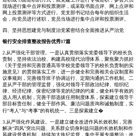
现场进行集中点评和投票测评，或采取书面点评、网上点评和
网上投票测评等方式进行。党支部书记结合每年的组织生活
会，向党员进行述职，党员当场进行集中点评和投票测评。
四、坚持思想建党与制度治党紧密结合全面推进从严治党
银行安全排查整改报告优秀17篇
2.从严强化干部管理。一是认真贯彻落实党委领导下的校长负
责制，坚持依法治校、构建高校现代治理体系，聚焦聚力抓好
《关于坚持和完善普通高等学校党委领导下的校长负责制的实
施意见》的贯彻落实工作，进一步健全和完善相关会议制度和
议事规则，完善领导班子协调运行、定期沟通的工作机制。二
是从严干部的管理监督，强化对领导干部政治纪律、组织纪
律、经济纪律、保密纪律等党的纪律的约束，健全科学有效的
选人用人机制，完善干部选拔任用制度体系，探索建立领导干
部目标责任制，健全干部作风、廉洁问题质询和诫勉制度，实
行“考人”与“考事”的有机统一。三是探索建立�
3.从严强化作风建设。一是建立健全改进作风长效机制，完善
解决“四风”突出问题、关系群众切身利益问题的长效机制和作
风建设督查机制，持续加大执纪监督，集中开展专项整治；改