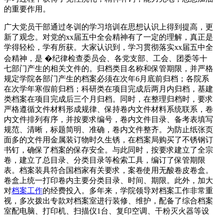
的重要作用。
广大党员干部通过冬训的学习培训在思想认识上得到提高，更
新了观念。对党的xx届五中全会精神有了一定的理解，真正是
学得轻松，学有所获。大家认识到，学习贯彻落实xx届五中全
会精神，是 �纪律检查委员会、各党支部、工会、团委等十
七部门产生的相关文件的。归档类目名称和保管期限，并严格
规定学院各部门产生的档案必须在次年6月底前归档；各院系
在次学年寒假前归档；科研类在项目完成后两月内归档，基建
类档案在项目完成后三个月归档。同时，在整理归档时，要求
严格遵循文件材料形成规律、保持卷内文件材料系统联系，卷
内文件排列有序，并按要求编号，卷内文件目录、备考表填写
规范、清晰，标题简明、准确，卷内文件整齐。为防止纸张页
面多的文件用金属装订物时久生锈，在档案局购买了不锈钢订
书钉，确保了档案的保存安全。与此同时，按要求建立了全宗
卷，建立了总目录、分类目录等检索工具，编订了保管期限
表。档案装具符合国档家有关要求，案卷使用无酸卷皮卷盒。
卷盒上统一打印卷内主要分类目录、时间、期限。此外，加大
对
档案工作
的经费投入。多年来，学院领导对档案工作非常重
视，多次拨出专款对档案室进行装修、维护，配备了综合档案
室配电脑、打印机、扫描仪1台、复印空调、干粉灭火器等设