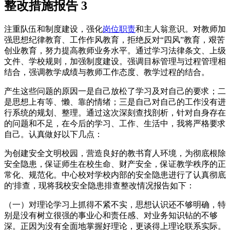
整改措施报告 3
注重队伍和制度建设，强化
岗位职责
和主人翁意识。对教师加
强思想纪律教育、工作作风教育，拒绝反对“四风”教育，艰苦
创业教育，努力提高教师业务水平。通过学习法律条文、上级
文件、学校规则，加强制度建设。强调目标管理与过程管理相
结合，强调教学成绩与教师工作态度、教学过程的结合。
产生这些问题的原因一是自己放松了学习及对自己的要求；二
是思想上有等、懒、靠的情绪；三是自己对自己的工作没有进
行系统的规划、整理。通过这次深刻查找剖析，针对自身存在
的问题和不足，在今后的学习、工作、生活中，我将严格要求
自己。认真做好以下几点：
为创建安全文明校园，营造良好的教书育人环境，为彻底根除
安全隐患，保证师生在校生命、财产安全，保证教学秩序的正
常化、规范化。中心校对学校内部的安全隐患进行了认真彻底
的'排查，现将我校安全隐患排查整改情况报告如下：
（一）对理论学习上抓得不紧不实，思想认识还不够明确，特
别是没有树立很强的事业心和责任感、对业务知识钻的不够
深。正因为没有全面地掌握好理论，更谈得上理论联系实际。