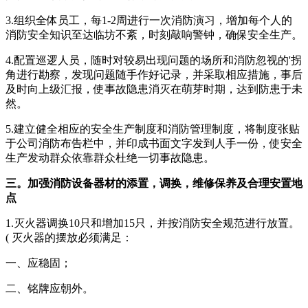
3.组织全体员工，每1-2周进行一次消防演习，增加每个人的
消防安全知识至达临坊不紊，时刻敲响警钟，确保安全生产。
4.配置巡逻人员，随时对较易出现问题的场所和消防忽视的'拐
角进行勘察，发现问题随手作好记录，并采取相应措施，事后
及时向上级汇报，使事故隐患消灭在萌芽时期，达到防患于未
然。
5.建立健全相应的安全生产制度和消防管理制度，将制度张贴
于公司消防布告栏中，并印成书面文字发到人手一份，使安全
生产发动群众依靠群众杜绝一切事故隐患。
三。加强消防设备器材的添置，调换，维修保养及合理安置地
点
1.灭火器调换10只和增加15只，并按消防安全规范进行放置。
( 灭火器的摆放必须满足：
一、应稳固；
二、铭牌应朝外。