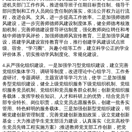
进机关部门工作作风，推进领导班子任期目标责任制、领导干
部问责制和工作人员岗位责任制的落实，依法公开权力运行流
程，改进会风、文风，进一步提高工作效率。二是加强师德师
风建设，进一步完善师德师风建设制度体系，健全师德考核激
励机制，完善师德建设督导评估制度，强化教师岗位聘任和考
核中师德学风评价，加强师德师风宣传教育。三是加强学风建
设，搭建学风建设宣传教育平台，推行创建学风建设试点班
级、宿舍、“学习圈”、兴趣小组等工作，建立科学公正的学业
评价体系，切实推动学风制度化、常规化建设。
4.从严强化组织建设。一是加强学习型党组织建设，建立完善
党组织集体学习、调研等制度，改进理论中心组学习、工作务
虚研讨、专题调研、主题宣讲等学习方法，使学 二是加强服
务型党组织建设，健全上级党组织服务下级党组织机制、党组
织服务党员机制、党组织和党员服务群众机制；创新党组织服
务载体，发挥学校在知识、人才和科研上的优势，结合党员干
部专业特长、岗位职责，成立党员志愿服务队，创建一批务实
管用、特色鲜明的服务载体。三是加强创新型党组织建设，明
晰党建创新管理制度，完善党建创新激励政策，设立党建创新
基金；大力推进学生党支部活力建设，认真落实《北京高校学
生党员先锋工程实施方案》;推进教师党支部工作创新，把党