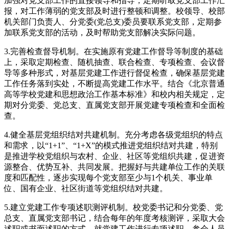
加强对党支部工作的直接领导和指导，定期听取党支部工作汇
报，对工作薄弱的党支部及时进行整顿和调整。校领导、校部
机关部门负责人、分党委(党总支)委员要联系党支部，定期参
加联系党支部的活动，及时帮助党支部解决实际问题。
3.完善检查督导机制。在实施原有党建工作督导等制度的基础
上，采取定期检查、随机抽查、联合检查、专项检查、会议督
导等多种形式，对基层党建工作进行督促检查，确保基层党建
工作任务落到实处，不断提高党建工作水平。结合《北京普通
高等学校党建和思想政治工作基本标准》和校内相关规定，定
期对分党委、党总支、直属党支部开展党建专项检查和全面检
查。
4.健全基层党组织结对共建机制。充分考虑各级党组织的特点
和需求，以“1+1”、“1+X”的模式推进党组织结对共建，特别
是推进学校党组织与农村、企业、社区等党组织共建，促进资
源整合、优势互补、共同发展。把握好与共建单位工作的关联
度和匹配性，逐步实现每个党支部至少与1个机关、事业单
位、国有企业、社区街道等党组织结对共建。
5.建立党建工作专项述职测评机制。校党委书记和分党委、党
总支、直属党支部书记，结合每年的年度考核测评，采取大会
述职或书面述职的方式，就党建工作进行专项述职，参会人员