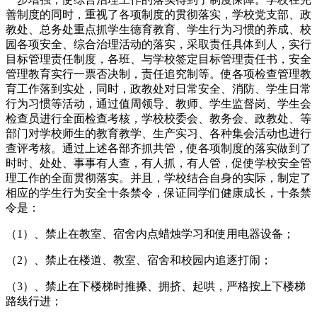
善制度的同时，重视了各项制度的贯彻落实，学校党支部、政
教处、总务处重点抓学生德育教育、学生行为习惯的养成、校
园各项安全、综合治理活动的落实，采取责任具体到人，实行
目标管理责任制度，各班、与学校签定目标管理责任书，安全
管理教育实行一票否决制，责任追究制等。使各项检查管理教
育工作落到实处，同时，政教处对日常安全、消防、学生日常
行为习惯等活动，通过值周领导、教师、学生监督岗、学生会
检查员进行全面检查考核，学校校委会、教务会、政教处、等
部门对学校师生的教育教学、生产实习、各种集会活动也进行
查评考核。通过上述各部齐抓共管，使各项制度的落实做到了
时时、处处、事事有人查，有人抓，有人管，促使学校安全管
理工作的全面贯彻落实。并且，学校结合自身的实际，制定了
相应的学生行为安全十条禁令，保证同学们健康成长，十条禁
令是：
（1）、禁止在教室、宿舍内点蜡烛学习和使用电器设备；
（2）、禁止在楼道、教室、宿舍和校园内追逐打闹；
（3）、禁止在下楼梯时推搡、拥挤、起哄，严格按上下楼梯
路线行进；