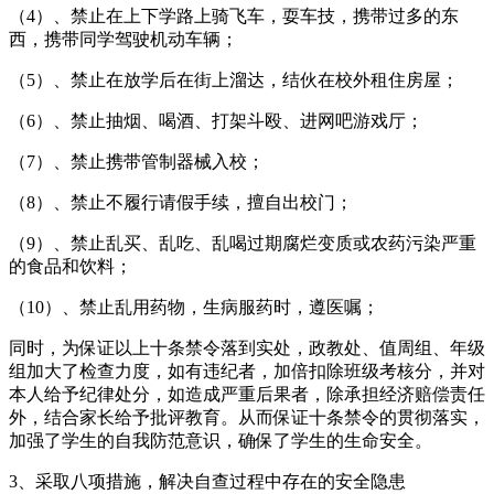
（4）、禁止在上下学路上骑飞车，耍车技，携带过多的东
西，携带同学驾驶机动车辆；
（5）、禁止在放学后在街上溜达，结伙在校外租住房屋；
（6）、禁止抽烟、喝酒、打架斗殴、进网吧游戏厅；
（7）、禁止携带管制器械入校；
（8）、禁止不履行请假手续，擅自出校门；
（9）、禁止乱买、乱吃、乱喝过期腐烂变质或农药污染严重
的食品和饮料；
（10）、禁止乱用药物，生病服药时，遵医嘱；
同时，为保证以上十条禁令落到实处，政教处、值周组、年级
组加大了检查力度，如有违纪者，加倍扣除班级考核分，并对
本人给予纪律处分，如造成严重后果者，除承担经济赔偿责任
外，结合家长给予批评教育。从而保证十条禁令的贯彻落实，
加强了学生的自我防范意识，确保了学生的生命安全。
3、采取八项措施，解决自查过程中存在的安全隐患