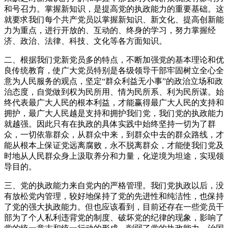
和号召力。掌握新知识，是提高党的执政能力的重要基础。这
就要求我们每个共产党员以掌握新知识、新文化、提高创新能
力为重点，进行开放的、互动的、终身的学习，努力掌握经
济、政治、法律、科技、文化等各方面知识。
二、根据我们党新党员多的特点，不断加强党的基本理论和优
良传统教育，使广大党员特别是各级领导干部牢固树立全心全
意为人民服务的观点，坚定“群众利益无小事”的政治立场和政
治态度，自觉做到权为民所用、情为民所系、利为民所谋。始
终代表最广大人民的根本利益，才能赢得最广大人民的支持和
拥护，最广大人民越是支持和拥护我们党，我们党的执政能力
就越强。因此只有在执政的具体实践中始终坚持一切为了群
众，一切依靠群众，从群众中来，到群众中去的群众路线，才
能从根本上保证党远离腐败，永不脱离群众，才能使我们党及
时地从人民群众身上汲取养分和力量，化逆境为坦途，实现领
导目的。
三、党的执政能力来自党内的严格管理。我们党执政以后，没
有放松党内管理，较好地保持了党的先进性和纯洁性，也保持
了党的强大执政能力。但也应该看到，目前还存在一些党员干
部为了个人私利违背党的制度、破坏党的纪律的现象，影响了