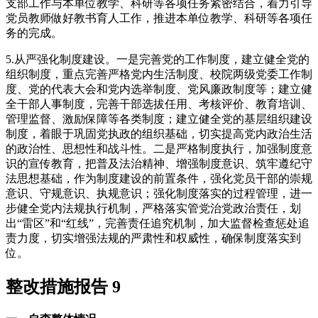
支部工作与本单位教学、科研等各项任务紧密结合，着力引导
党员教师做好教书育人工作，推进本单位教学、科研等各项任
务的完成。
5.从严强化制度建设。一是完善党的工作制度，建立健全党的
组织制度，重点完善严格党内生活制度、校院两级党委工作制
度、党的代表大会和党内选举制度、党风廉政制度等；建立健
全干部人事制度，完善干部选拔任用、考核评价、教育培训、
管理监督、激励保障等各类制度；建立健全党的基层组织建设
制度，着眼于巩固党执政的组织基础，切实提高党内政治生活
的政治性、思想性和战斗性。二是严格制度执行，加强制度意
识的宣传教育，把普及法治精神、增强制度意识、筑牢遵纪守
法思想基础，作为制度建设的前置条件，强化党员干部的崇规
意识、守规意识、执规意识；强化制度落实的过程管理，进一
步健全党内法规执行机制，严格落实管党治党政治责任，划
出“雷区”和“红线”，完善责任追究机制，加大监督检查惩处追
责力度，切实增强法规的严肃性和权威性，确保制度落实到
位。
整改措施报告 9