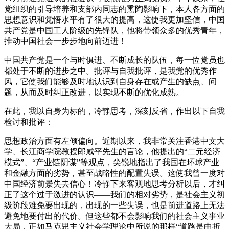
党组织的引导培养和支部内同志的熏陶影响下，本人各方面的
思想意识和觉悟水平有了很大的提高，这使我更加坚信，中国
共产党是中国工人阶级的先锋队，他将带领众多的优秀青年，
推动中国社会一步步地向前迈进！
中国共产党是一个与时俱进、不断成长的队伍，每一位党员也
都处于不断的进步之中。批评与自我批评，是我党的优秀作
风，它使我们能够及时地认识到自身存在或产生的缺点、问
题，从而及时纠正改进，以实现不断的优化成熟。
在此，我以自身为标的，冷静思考，深刻反省，作出以下自我
检讨和批评：
思想政治方面有左倾偏向。近期以来，我非常关注香港中文大
学、长江商学院教授郎咸平先生的言论，他提出的“二元经济
模式”、“产业链阴谋”等观点，尖锐地指出了我国在环球产业
和金融方面的劣势，甚至战略性的配置失误。这使我曾一度对
中国经济前景失去信心！冷静下来客观地思考分析以后，才纠
正了这个过于激进的认识——我们的相对劣势，是社会主义初
级阶段难免要出现的，出现的一些失误，也是前进道路上无法
避免地要付出的代价。但这些都不会影响我们的社会主义事业
大局，正如马克思主义社会学理论中所说的那样“道路是曲折