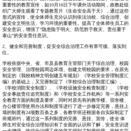
重要性的教育宣传，如10月16日下午课外活动期间，政教处组
织广大师生观看了专题教育片《生命安全高于天》，通过这些
形式的宣传，使全体师生充分认识到依法治校、综合治理、创
建安全文明生活、学习环境的重要性。提高了全体师生员工的
安全意识，增强了“隐患险于明火、防范胜于救灾、责任重于
泰山”的安全责任意识。
2、健全和完善制度，促安全综合治理工作有章可循、落实到
位。
学校依据中央、省、市及县教育主管部门关于综合治理、校园
安全管理、治理校园周边坏境、创建文明校园的要求，在原先
制定的《我校精神文明创建五年规划》《学校安全管理制度汇
编》的基础上，又完善制定了《学校综合治理制度汇编》、
《学校消防安全制度》、《学校设施安全检查制度》、《学校
安全事故责任追究制度》和《学校安全工作机构》等一系列安
全教育方面的制度及要求，同时对原先有的教学楼、宿舍楼、
办公楼管理使用办法和制度等进行了进一步修定完善，悬挂上
墙的制度有24项数百条之多，各教学班还根据各自实际制定了
班规班约，通过这一系列制度的完善、悬挂、宣传，使全 体
师生对安全综合治理知识有了全面的认识和了解，安全意识进
一步增强，使综合治理工作的落实得到了制度保障。学校在完