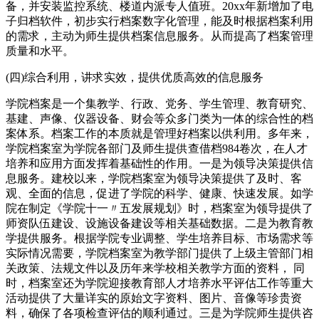
备，并安装监控系统、楼道内派专人值班。20xx年新增加了电
子归档软件，初步实行档案数字化管理，能及时根据档案利用
的需求，主动为师生提供档案信息服务。从而提高了档案管理
质量和水平。
(四)综合利用，讲求实效，提供优质高效的信息服务
学院档案是一个集教学、行政、党务、学生管理、教育研究、
基建、声像、仪器设备、财会等众多门类为一体的综合性的档
案体系。档案工作的本质就是管理好档案以供利用。多年来，
学院档案室为学院各部门及师生提供查借档984卷次，在人才
培养和应用方面发挥着基础性的作用。一是为领导决策提供信
息服务。建校以来，学院档案室为领导决策提供了及时、客
观、全面的信息，促进了学院的科学、健康、快速发展。如学
院在制定《学院十一〃五发展规划》时，档案室为领导提供了
师资队伍建设、设施设备建设等相关基础数据。二是为教育教
学提供服务。根据学院专业调整、学生培养目标、市场需求等
实际情况需要，学院档案室为教学部门提供了上级主管部门相
关政策、法规文件以及历年来学校相关教学方面的资料， 同
时，档案室还为学院迎接教育部人才培养水平评估工作等重大
活动提供了大量详实的原始文字资料、图片、音像等珍贵资
料，确保了各项检查评估的顺利通过。三是为学院师生提供咨