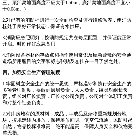
三、顶部离地面高度不应大于1.50m，底部离地面高度不宜小
于0.08m。)
2.对已有的消防栓进行一次全面检查及进行维修保养，使消防
栓处于良好正常状态，保证有水供应。
3.消防应急照明灯，按消防规定共在每层配置，并保证能正常
开启。时刻作好应急备用。
4.消防设备器材的存放点和操作使用常识及应急疏散的安全通
道场所用醒目的文字和标志张贴及悬挂在一目了然之处。
四。加强安全生产管理制度
1.牢固树立安全生产的统一思想，严格遵守和执行安全生产的
多项管理制度，要做到层层负责，人人负责，组员对组长负
责，组长对厂长负责，厂长对公司负责，公司对全体职工负责
和对整个社会负责。
2.对库房堆有的原材料，成品，半成品及杂物重新规划分地
块，按规定线内堆放，保持堆放间隙，使空气流通，以防引起
自然，物品按标准堆高，绝不能超高，保障人身安全和伙物完
整无损。