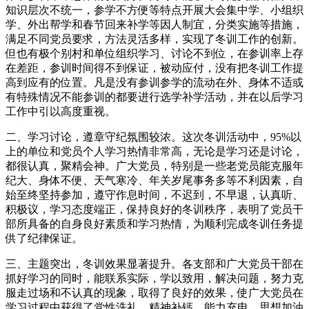
知识层次不统一，参学不方便等特点开展大会集中学、小组织
学、外出帮学和春节回来补学等因人制宜，分类实施等措施，
满足不同党员要求，方法灵活多样，实现了冬训工作的创新。
但也有极个别村和单位组织学习、讨论不到位，在参训率上存
在差距，参训时间得不到保证，被动应付，没有把冬训工作提
高到应有的位置。凡是没有参训参学的流动在外、身体不适或
有特殊情况不能参训的都要进行选学补学活动，并在以后学习
工作中引以高度重视。
二、学习讨论，遵章守纪氛围较浓。这次冬训活动中，95%以
上的单位和党员个人学习热情非常高，无论是学习还是讨论，
都很认真，聚精会神。广大党员，特别是一些老党员能克服年
纪大、身体不便、天气寒冷、年关岁尾事务多等不利因素，自
始至终坚持参加，遵守作息时间，不迟到，不早退，认真听、
积极议，学习态度端正，保持良好的冬训秩序，表明了党员干
部所具备的自身良好素质和学习热情，为顺利完成冬训任务提
供了纪律保证。
三、主题突出，冬训效果显著提升。各支部和广大党员干部在
抓好学习的同时，能联系实际，学以致用，解决问题，努力克
服走过场和不认真的现象，取得了良好的效果，使广大党员在
学习过程中获得了党性洗礼，精神补钙，能力充电，思想加油