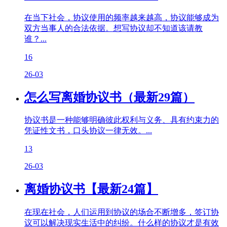
在当下社会，协议使用的频率越来越高，协议能够成为
双方当事人的合法依据。想写协议却不知道该请教
谁？...
16
26-03
怎么写离婚协议书（最新29篇）
协议书是一种能够明确彼此权利与义务、具有约束力的
凭证性文书，口头协议一律无效。...
13
26-03
离婚协议书【最新24篇】
在现在社会，人们运用到协议的场合不断增多，签订协
议可以解决现实生活中的纠纷。什么样的协议才是有效