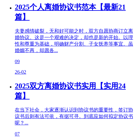
2025个人离婚协议书范本【最新21
篇】
夫妻感情破裂，无和好可能之时，双方自愿协商订立离
婚协议。这是一个艰难的决定，却也是新的开始。以理
性和尊重为基础，明确财产分割、子女抚养等事宜。虽
婚姻不再，却愿各...
09
26-02
2025双方离婚协议书实用【实用24
篇】
在当下社会，大家逐渐认识到协议书的重要性，签订协
议书后则有法可依，有据可寻。到底应如何拟定协议书
呢？...
07