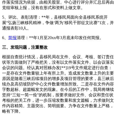
作落实情况为依据，由相关股室、中心进行评分并汇总后再由
党组审核上报，没有在形式和资料上做文章。
5、评比、表彰清理：**年，县移民局面向全县移民系统开
展“弘扬三峡移民精神，争做‘两为’移民干部征文比赛”1次，并
通报表彰10人。
6、
简报
清理：**年1月至20xx年3月底未印发任何简报。
三、发现问题，注重整改
根据自查统计情况，县移民局在文件、会议、考核、签订责任
状等方面做到了严格把关，没有以文件落实文件、以会议落实
会议的问题。经认真对照秭办发[**]19号文件规定进行自查：
一是存在文件数量较上年有所上升。造成发文数量上升的主要
原因是随着三峡后续项目的增多及项目管理的要求，县三峡后
续办及高切坡防护中心文件数量增加所致。二是存在文件内容
字数超标、超篇幅发文的现象。在今后的工作中，我局将继续
坚持“三短一简一俭”的机制，按要求做好文件、会议和责任状
考核的把关工作，进一步压缩发数量和发文篇幅，力求做到文
件内容精简、主题突出、简明扼要。力争在文件数量上严格，
略有下降。