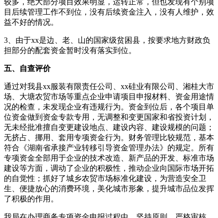
较多，绝大部分项目效果明显，运转正常，但也发现有个别项
目后续管理工作不到位，没有后续资金注入，没有人维护，效
益不好的情况。
3、由于xx是边、老、山的国家级贫困县，按要求地方财政负
担部分的配套资金暂时没有落实到位。
五、自查评价
通过对我县xx服装有限责任公司、xx硅业有限公司、湘桂大市
场、大塘农贸市场等重点企业申请项目申报材料、资金用途情
况的检查，未发现企业有违规行为。资金到位后，各个项目单
位资金做到资金专款专用，无调整和变更国家和省投资计划，
无未经批准擅自变更建设地点、建设内容、建设规模的问题；
无挤占、挪用、套用专项资金行为。财务管理比较规范，基本
符合《湖南省承接产业转移引导资金管理办法》的规定。所有
专项资金全部用于企业的技术改造、新产品的开发、标准市场
建设等方面，调动了企业的积极性，推动企业向国际市场开拓
的自觉性；抓好了城乡农贸市场标准化建设，为营造安全卫
生、便捷放心的消费环境，美化城市形象，提升城市品位发挥
了积极的作用。
我局在办理商务专项资金申报过程中，坚持原则，严格审核，