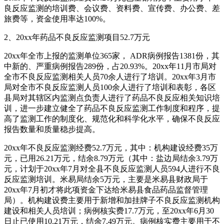
良反应监测的培训费、会议费、资料费、宣传费、办公费、差
旅费等，资金使用率达100%。
2、20xx年药品不良反应监测项目52.7万元
20xx年全市上报的监测单位365家， ADR病例报告1381份，其
中新的、严重病例报告289份，占20.93%。20xx年11月市局对
全市不良反应监测相关人员70余人进行了培训。20xx年3月市
局对全市不良反应监测人员100余人进行了培训和表彰，各区
县局对其辖区内监测点负责人进行了药品不良反应相关知识培
训，进一步建立健全了药品不良反应监测工作制度和程序，提
高了监测工作的制度化、规范化和科学化水平，确保不良反应
报告数量和质量稳步提高。
20xx年不良反应监测经费52.7万元，其中：机构建设经费35万
元，已用26.21万元，结余8.79万元（其中：盐边局结余3.79万
元，计划于20xx年7月对全县不良反应监测人员594人进行不良
反应监测培训。米易局结余5万元，主要是米易县财政局于
20xx年7月初才将此项资金下达给米易县食品药品监督管理
局）。机构建设费主要用于新增和加挂牌子不良反应监测机构
建设和相关人员培训；病例核实费17.7万元，至20xx年6月30
日止已使用10.21万元，结余7.49万元。病例核实费主要用于不