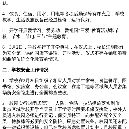
题。
4．饮食、住宿、用水、用电等各项后勤保障有序充足，学校
教学、生活设施设备已经过检修，运行良好。
5．开学开展爱学习、爱劳动、爱祖国“三爱”教育活动和节
粮、节水、节电“三节”主题教育。
6．3月2日，学校举行了开学典礼，在仪式上，校长汪明聪作
为安全第一课的国旗下讲话。开学活动、仪式不存在铺张浪费
和曲解传统文化教育的情况。
二、学校安全工作情况
1．学校在2月26日组织了相应人员对学生宿舍、食堂餐厅、图
书馆、实验室、办公室、会议室、在建工地等区域和人员密集
场所安全隐患进行全面排查整改。
2．校园实行封闭式管理，人防、物防、技防措施落实到位，
重点区域学校开学当天及上下学等时段要求保安执勤，校外人
员进入校园必须进行登记，保安员持证上岗并配齐配全安全
叉、橡胶棒等必要的安全防护、应急处置装备。校园虽还未配
备一键式报警设施，但已在学校考虑购置计划中，且校园重点