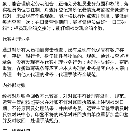
象，能合理确定劳动组合，正确划分柜员业务范围和权限，落
实柜员岗位责任制。对查库登记簿所记载情况与监控录象进行
核对，未发现有作假现象。能严格执行网点查库制度，能做到
每周查库一次；在日常营业期间，能监督柜员做好“一日三碰
箱”；柜员现金箱交接时，能仔细核对现金箱个数。
代客办理业务
通过对所有人员抽屉突击检查，没有发现有代保管有客户存
单、存折、银行卡、身份证件等物品的。现象。通过抽查监控
录象，没有发现存在代客办理业务行为；办理挂失解挂、密码
重置、存折重写磁条等应客户本人办理的业务是客户本人亲自
办理；由他人代理的业务，代理手续齐全规范。
内外部对账
经核对对账单回收率比较高，对对账不符处理能及时、规范。
运营主管能按照要求在对账不符对账回执清单上注明核对日
期、不符原因及处理结果，并由经办员、运营主管签章后及时
反馈对账中心。印鉴不符的账单对账回执由单位重新加盖印鉴
并及时收回，处理手续规范。