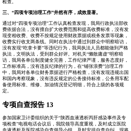
检查。
三、“四项专项治理工作”井然有序，成效显著。
通过对“四项专项治理”工作认真检查发现，我局行政执法部收
费依据合法，没有擅自扩大收费范围和提高收费标准，没有发
现变相收费、收费不按规定使用财政票据或税务发票等现象，
收费实行收支两条线。同时在执法中通过到群众中明察暗访，
没有发现“吃拿卡要”等违纪行为，我局执法人员都能做到严格
执法，文明执法，受到群众好评。对机关“懒散庸虚”明察暗
访，我局各单位制度健全完善，工作纪律严谨，服务态度好，
工作标准高，没有违反纪律的行为，在“铺张浪费”治理工作
中，我局对各单位财务票据进行严格检查，没有发现违规出国
和国内考察现象，没有违反规定的公务接待标准，公务用车配
备使用标准、维修、加油情况登记明细，符合上级的各项规
定。
专项自查报告 13
参加国家卫计委组织的关于“陕西血液透析丙肝感染事件及专
项检查”电视电话会议后，我院领导高度重视，及时成立医院
血液透析及医院感染自查领导小组，及时安排自查自纠，现将