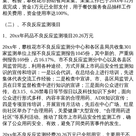
集、检验，攀枝花市协助省局采集。采集工作已于20xx年12月
底完成，资金1万元已全部支付，用于餐饮服务食品抽样工作
相关费用，资金使用率达100%。
（二）、不良反应监测项目
1、20xx年药品不良反应监测项目20.26万元
20xx年，攀枝花市不良反应监测分中心和各区县局共收集301
家监测单位上报不良反应监测报告1045份，其中新的、严重病
例报告169份，占16.17%。市不良反应监测分中心以及各县区
局监管同志，利用各种途径、方式开展上市药品安全性监测知
识的宣传和培训：一是以会代训。在总结会上进行培训，先进
集体代表交流工作经验；二是检查中宣讲。市、县区局监管人
员在日常监督检查中进行知识的宣讲；三是面向公众进行宣
传。在3.15、6.26禁毒日等节假日以及科技知识下乡时，面向
公众进行形式多样、内容丰富的合理用药、ADR知识宣传；
四是专项宣传培训，开展宣传月活动，先后在中心广场、红星
街社区举办了“合理用药，关爱健康”大型宣传、“合理用药进
社区”等系列活动。推动了我市上市药品安全性监测工作，确
保了公众用药安全、有效，避免了同类药害事件的发生。
20xx年不良反应监测经费20.26万元已全部用完，主要用于不