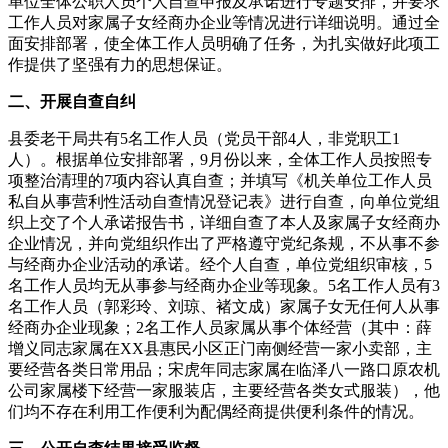
单位全体公职人员个人自查申报及承诺进行专题安排，并要求
工作人员对家属子女经商办企业等情况进行详细说明。通过全
面安排部署，使全体工作人员明确了任务，为扎实做好此项工
作提供了坚强有力的思想保证。
二、开展自查自纠
县委老干局共有5名工作人员（党员干部4人，非党职工1
人）。根据单位安排部署，9月份以来，全体工作人员按照专
项整治清理的7项内容认真自查；并填写《机关单位工作人员
私自从事营利性活动自查情况登记表》进行自查，向单位党组
织上交了个人承诺报告书，详细自查了本人及家属子女经商办
企业情况，并向党组织作出了严格遵守党纪条规，不从事不参
与经商办企业活动的承诺。经个人自查，单位党组织审核，5
名工作人员均无从事参与经商办企业等现象。5名工作人员有3
名工作人员（郭彩玲、刘琼、褚文成）家属子女无任何人从事
经商办企业现象；2名工作人员家属从事个体经营（其中：薛
增义同志家属在XX县惠民小区正门南侧经营一家小卖部，主
要经营各类日常用品；宋虎年同志家属在临泽八一路口原农机
公司家属楼下经营一家服装店，主要经营各类女式服装），他
们均不存在利用工作便利为配偶经商提供便利条件的情况。