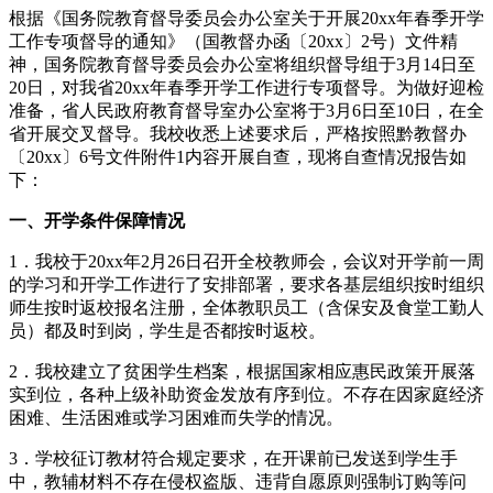
根据《国务院教育督导委员会办公室关于开展20xx年春季开学
工作专项督导的通知》（国教督办函〔20xx〕2号）文件精
神，国务院教育督导委员会办公室将组织督导组于3月14日至
20日，对我省20xx年春季开学工作进行专项督导。为做好迎检
准备，省人民政府教育督导室办公室将于3月6日至10日，在全
省开展交叉督导。我校收悉上述要求后，严格按照黔教督办
〔20xx〕6号文件附件1内容开展自查，现将自查情况报告如
下：
一、开学条件保障情况
1．我校于20xx年2月26日召开全校教师会，会议对开学前一周
的学习和开学工作进行了安排部署，要求各基层组织按时组织
师生按时返校报名注册，全体教职员工（含保安及食堂工勤人
员）都及时到岗，学生是否都按时返校。
2．我校建立了贫困学生档案，根据国家相应惠民政策开展落
实到位，各种上级补助资金发放有序到位。不存在因家庭经济
困难、生活困难或学习困难而失学的情况。
3．学校征订教材符合规定要求，在开课前已发送到学生手
中，教辅材料不存在侵权盗版、违背自愿原则强制订购等问