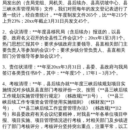
局发出的（含局党组、局机关、县后续办、县高切坡中心、县
三峡水库管理局等）文件，我们对照每年的发文登记表进行了
逐一统计，经自查统计，**年度制发文件265个，比**年215个
上升23%；20xx年截止3月31日共发文45个。
2、会议清理：**年度县移民局（含后续办）报送的，以县
委、政府名义召开的全县性工作会议3个；20xx年1至3月1个。
热门思想汇报其中：要求乡镇政府主要领导、县直相关部门主
要负责人等参加的会议1个；要求乡镇分管负责人、县直相关
部门分管领导等参加会议3个。
3、责任状清理：**年至20xx年3月31日，县委、县政府与我局
签订各类责任书8个，其中：**年度5个，17年1－3月3个。
4、考核清理：**年，县后续办就**年度三峡后续规划项目实
施情况对乡镇及县直部门考核评份一次。按照《**县三峡后续
工作规划实施管理暂行规定》（秭政规[**]1号）、《**县三
峡后续工作专项资金管理使用实施细则》（秭财发[**]3
号）、《**县三峡后续工作监督管理办法》（秭政规[**]12
号）和县委政府有关会议纪要精神，对我县**年各单位项目申
报、项目实施、项目管理情况进行考核，对相关部门及乡镇进
行了部门考核评分，考核评分坚持突出重点，注重平常，以工