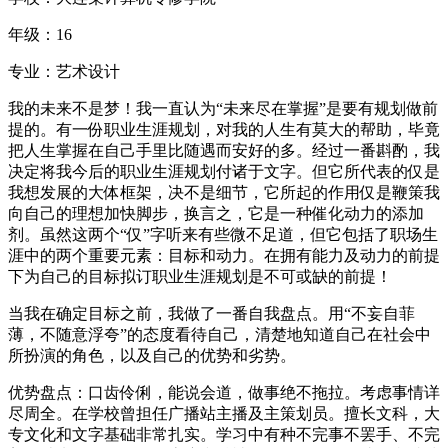
年级：16
专业：艺术设计
我的未来不是梦！我一直认为“未来尽在掌握”是要有规划做前
提的。有一份职业生涯规划，对我的人生有莫大的帮助，毕竟
把人生掌握在自己手里比随遇而安好的多。经过一番斟酌，我
决定将我今后的职业生涯规划付诸于文字。但它所代表的仅是
我想发展的大体框架，决不是细节，它所起的作用仅是鞭策我
向自己的理想加快脚步，换言之，它是一种催化动力的添加
剂。虽然这两个“仅”字听来有些微不足道，但它包括了职场生
涯中的两个重要元素：目标和动力。在拥有能力及动力的前提
下为自己的目标拟订职业生涯规划是不可或缺的前提！
当我在确定目标之前，我做了一番自我盘点。用“不妄自菲
薄，不随意浮夸”的态度看待自己，清楚地知道自己在社会中
所扮演的角色，以及自己的优势和劣势。
优势盘点：口齿伶俐，能说会道，做事绝不拖拉。考虑事情详
尽周全。在学校曾担任广播站主播及主策划员。擅长文科，大
专文化和文字基础非常扎实。学习中有种不完事不罢手、不完