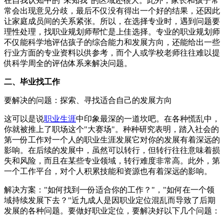
在自我认知中的"未知我"的区域还很大。此外，家长和孩子常
常会出现意见分歧，最后不仅没有得出一个好的结果，还因此
让家庭成员间的关系紧张。所以，在选择专业时，遇到问题要
理性处理，找职业规划师帮忙是上佳选择。专业的职业规划师
不仅能科学地评估孩子的综合能力和发展方向，还能给出一些
行业方面的专业资料以供参考，而个人或学校老师往往难以提
供科学周全的评估体系来解决问题。
二、毕业找工作
要解决的问题：探索、寻找适合自己的发展方向
这可以是说
职业生涯
中印象最深的一道坎吧。在各种慌乱中，
你就被推上了职场这个"大赛场"。种种研究表明，踏入社会的
第一份工作对一个人的职业生涯发展它对你的发展有着深远的
影响。在后续的发展中，虽然可以转行，但转行往往意味着损
失和风险，而且在某些专业领域，转行难度非常高。此外，第
一个工作平台，对个人积累技能和资源也有着深远的影响。
解决方案："如何找到一份适合你的工作？"，"如何在一个领
域持续发展下去？"近九成人是因职业定位混乱而导致了后期
发展的各种问题。要做好职业定位，要解决好以下几个问题：