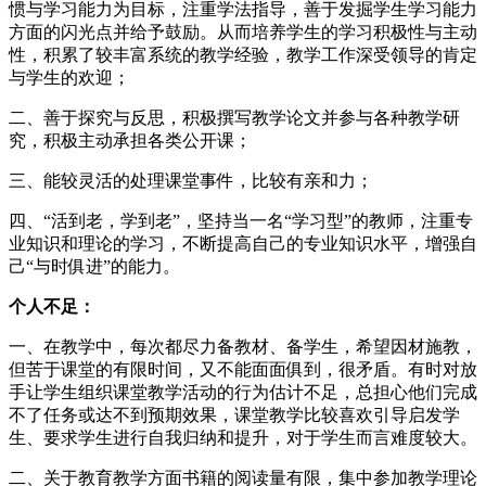
惯与学习能力为目标，注重学法指导，善于发掘学生学习能力
方面的闪光点并给予鼓励。从而培养学生的学习积极性与主动
性，积累了较丰富系统的教学经验，教学工作深受领导的肯定
与学生的欢迎；
二、善于探究与反思，积极撰写教学论文并参与各种教学研
究，积极主动承担各类公开课；
三、能较灵活的处理课堂事件，比较有亲和力；
四、“活到老，学到老”，坚持当一名“学习型”的教师，注重专
业知识和理论的学习，不断提高自己的专业知识水平，增强自
己“与时俱进”的能力。
个人不足：
一、在教学中，每次都尽力备教材、备学生，希望因材施教，
但苦于课堂的有限时间，又不能面面俱到，很矛盾。有时对放
手让学生组织课堂教学活动的行为估计不足，总担心他们完成
不了任务或达不到预期效果，课堂教学比较喜欢引导启发学
生、要求学生进行自我归纳和提升，对于学生而言难度较大。
二、关于教育教学方面书籍的阅读量有限，集中参加教学理论