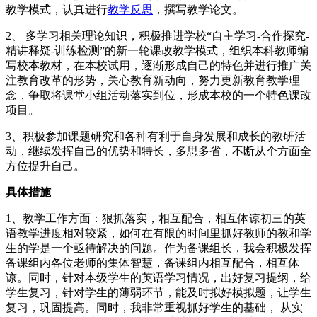
教学模式，认真进行
教学反思
，撰写教学论文。
2、 多学习相关理论知识，积极推进学校“自主学习-合作探究-
精讲释疑-训练检测”的新一轮课改教学模式，组织本科教师编
写校本教材，在本校试用，逐渐形成自己的特色并进行推广关
注教育改革的形势，关心教育新动向，努力更新教育教学理
念，争取将课堂小组活动落实到位，形成本校的一个特色课改
项目。
3、积极参加课题研究和各种有利于自身发展和成长的教研活
动，继续发挥自己的优势和特长，多思多省，不断从个方面全
方位提升自己。
具体措施
1、教学工作方面：狠抓落实，相互配合，相互体谅初三的英
语教学进度相对较紧，如何在有限的时间里抓好教师的教和学
生的学是一个亟待解决的问题。作为备课组长，我会积极发挥
备课组内各位老师的集体智慧，备课组内相互配合，相互体
谅。同时，针对本级学生的英语学习情况，出好复习提纲，给
学生复习，针对学生的薄弱环节，能及时拟好模拟题，让学生
复习，巩固提高。同时，我非常重视抓好学生的基础， 从实