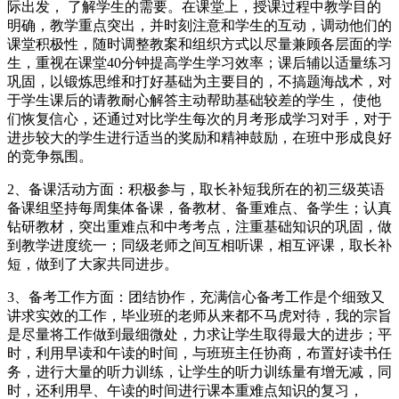
际出发， 了解学生的需要。在课堂上，授课过程中教学目的
明确，教学重点突出，并时刻注意和学生的互动，调动他们的
课堂积极性，随时调整教案和组织方式以尽量兼顾各层面的学
生，重视在课堂40分钟提高学生学习效率；课后辅以适量练习
巩固，以锻炼思维和打好基础为主要目的，不搞题海战术，对
于学生课后的请教耐心解答主动帮助基础较差的学生， 使他
们恢复信心，还通过对比学生每次的月考形成学习对手，对于
进步较大的学生进行适当的奖励和精神鼓励，在班中形成良好
的竞争氛围。
2、备课活动方面：积极参与，取长补短我所在的初三级英语
备课组坚持每周集体备课，备教材、备重难点、备学生；认真
钻研教材，突出重难点和中考考点，注重基础知识的巩固，做
到教学进度统一；同级老师之间互相听课，相互评课，取长补
短，做到了大家共同进步。
3、备考工作方面：团结协作，充满信心备考工作是个细致又
讲求实效的工作，毕业班的老师从来都不马虎对待，我的宗旨
是尽量将工作做到最细微处，力求让学生取得最大的进步；平
时，利用早读和午读的时间，与班班主任协商，布置好读书任
务，进行大量的听力训练，让学生的听力训练量有增无减，同
时，还利用早、午读的时间进行课本重难点知识的复习，