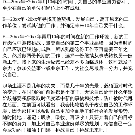
D—20xx年~20xx年用10年的`时间，为自己的事业努力奋斗，
至少在自己的单位和岗位上小有成就。
E—20xx年~20xx年寻找其他契机，发展自己，离开原来的工
作单位，尝试其他的工作，并确定未来10年自己要干什么。
F—20xx年~20xx年再用10年的时间在新的工作环境，新的工
作岗位中迎接挑战，攀登自己的第二个事业高峰，因为当时的
自己应该已经趋向成熟，所以熟悉这份工作不再需要三年之
久。然后做两份长期的工作，选择一份继续从事或转换另一份
新工作。接下来的生活应该已经差不多面临退休，这时就发挥
余力，参加公益事业或业余工作，为社会尽最后一分力，并充
实自己。
职场生涯不是几年的功夫，而是几十年的光景，必须面对时代
的变迁，在时间的面前谁都是个孩子。无论自己处于什么年龄
阶段都要积极吸取时代变革中新的事物和技术，防止被时代甩
在后面。在前面可以看出，我会比较热衷于改变自己的工作环
境，因为那样可以帮助自己更加全面地了解社会的发展形势。
随时随地，谨记：吸收、吸收、再吸收！只要奔着自己的目标
不懈的努力，加上对自己事业这份详尽的规划，相信自己一定
会成功的！加油！闫娜！挑战自己！挑战未来吧！