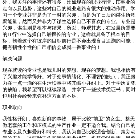
外，我关注的事情还有很多，比如现在的职业行情，IT事业的
走向以及趋势，这些对自己的就业道路有很大的推动作用。学
习一个专业并非是为了一时的兴趣，而是为了日后的谋生所积
聚能量，然而又并非为了谋生选择自己不喜欢的专业。专业是
兴趣，谋生则是根本与结果，所以，静观其态，在发展所需要
的IT行业中选择自己最擅长的专业，这样就具备了根本的目
标，朝着这个有彼岸的目标前行是不会出现盲目追溯的可能，
拥有韧性个性的自己相信会成就一番事业的！
解决问题
现在就读的专业也是我儿时的梦想、现在的梦想。我也相信有
了兴趣才能学得好。对于处事情绪化、不理智的缺点，我正努
力在一点一滴的在生活琐事中将其缩小并纠正。对于学历文凭
的缺陷，我希望可以继续深造，并拿下一些技术类证书，同时
也用社会经验来弥补这方面的不足。
职业取向
我性格开朗，喜欢新鲜的事物，属于比较“前卫”的女生。整天
做老套的工作和压模式的生产作业一定不适合我。结合自己的
专业以及兴趣爱好和特长，我认为自己比较适合创新、策划动