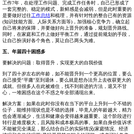
工作7年，在处理工作问题、完成工作任务时，自己已形成了
一套完整的、稳定的模式，新鲜感是会减弱，但是此时重要的
是要做好过往
工作总结
和梳理，并有针对性的整合已有的资源
(知识技能方面、人际关系方面等)，加强核心竞争力，确立起
自己将来的保障，并要做好向上晋升的准备，规划晋升路线。
同时，在家庭和工作上做好平衡工作，通过提前规划的手段，
让自己扮演好各个角色，莫让自己两头为难。
五、年届四十困惑多
要解决的问题：取得晋升，实现更大的自我价值
到了四十岁左右的年龄，如不能晋升到一个更高的位置，要么
自己接受"平庸"至到退休，要么就是想办法升上去收获更大的
成就。但很多人在此被难住，找不到前进的方法，退又不甘
心，一堆困惑在这个不惑之年全部涌现出来。
解决方案：如果在此时你没有在当下的平台上升到一个不错的
位子，能维持现状也是不错的选择，毕竟人的年龄越大，精力
也会逐渐减少，生活和健康会变得越来越重要。这个阶段进行
转行是难度极大，且风险和成本极高的事。如果自身价值诉求
不能被完全满足，那么结合自己的实际情况(家庭情况、经济