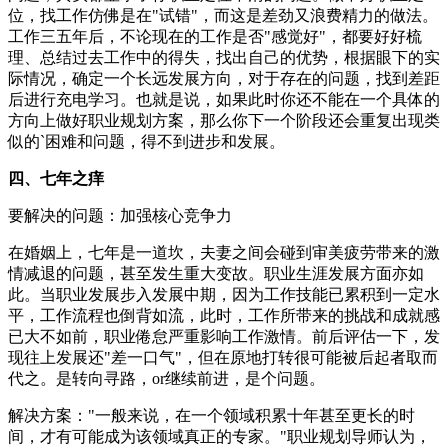
位，找工作仿佛是在"试错"，而这是差劲又浪费精力的做法。
工作三五年后，不论现在的工作是否"感觉好"，都要好好梳
理、总结过去工作中的得失，找出自己的优势，根据眼下的实
际情况，确定一个长远发展方向，对于存在的问题，找到差距
后进行充电学习。也就是说，如果此时你还不能在一个具体的
方向上做好职业规划方案，那么你下一个阶段还会重复出现类
似的`困难和问题，得不到进步和发展。
四、七年之痒
要解决的问题：加强核心竞争力
在婚姻上，七年是一道坎，夫妻之间会碰到审美疲劳带来的激
情减退的问题，甚至发生重大变故。职业生涯发展方面亦如
此。当职业发展步入发展中期，因为工作技能已累积到一定水
平，工作流程也倒背如流，此时，工作所带来的挑战和成就感
已大不如前，职业倦怠严重影响工作激情。前后评估一下，发
现往上发展还"差一口气"，但在原地打转很可能被后起者取而
代之。是转向寻路，or继续前进，是个问题。
解决方案："一般来说，在一个领域积累十年甚至更长的时
间，才有可能成为该领域真正的专家。"职业规划导师认为，