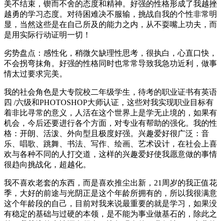
美不结束，锲而不舍的态度和精神。好强的性格形成了我越挫
越勇的学习态度。对待困难决不服输，挑战自我的个性非常明
显，当然这些是在自己所及的能力之内，从不耍嘴上功夫，而
是用实际行动证明一切！
劣势盘点：感性化，稍微欠缺理性思考，很执白，心直口快，
不会拐弯抹角。好强的性格同时也常常导致我急功近利，做事
情太过要求完美。
我的社会角色是大专院校二年级学生，待考的职业证书有英语
四 /六级和PHOTOSHOP大师认证，这些对我实现职业目标有
着非比寻常的意义，人活在这个世界上是学无止境的，如果有
机会，今后还要进行各个方面，对专业有帮助的强化。我的性
格：开朗、活泼、外向型且极度好强。兴趣爱好很广泛：音
乐、唱歌、跳舞、书法、写作、绘画、艺术设计，在社会上喜
欢与各种不同的人打交道，这样的兴趣爱好使我愿意做的事情
很趋向挑战化，超越化。
我不喜欢老套的东西，而是喜欢推尘出新，21周岁的我正值花
季，大好的前途与光阴正是这个年龄所拥有的，所以我很满意
这个年龄段的自己，目前对我来说最重要的就是学习，如果没
有稳定的基础与过硬的本领，是不能为事业做基石的，除此之