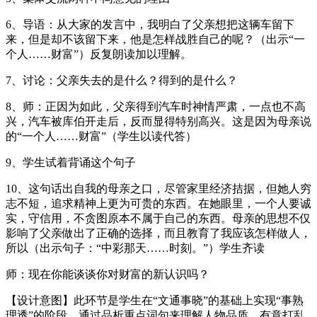
6、导语：从大家的发言中，我明白了父亲想把这辆车留下
来，但是却不该留下来，他是怎样战胜自己的呢？（出示“一
个人……财富”）反复朗读加以理解。
7、讨论：父亲失去的是什么？得到的是什么？
8、师：正因为如此，父亲得到汽车时神情严肃，一点也不高
兴，汽车被库伯开走后，反而显得特别高兴。这是因为母亲说
的“一个人……财富”（学生以读代答）
9、学生试着背诵这个句子
10、这句话出自我的母亲之口，尽管家里经济拮据，但她人穷
志不短，追求精神上更为可贵的东西。在她眼里，一个人要诚
实，守信用，不贪图原本不属于自己的东西。母亲的思想不仅
影响了父亲做出了正确的选择，而且教育了我应该怎样做人，
所以（出示句子：“中彩那天……时刻。”）学生齐读
师：现在你能谈谈你对财富的新认识吗？
【设计意图】此环节是学生在“文通事晓”的基础上实现“事熟
理透”的阶段。通过品析重点词句来理解人物品质。有意打乱