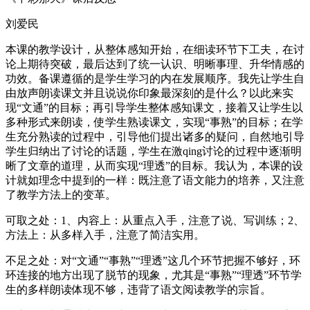
刘爱民
本课的教学设计，从整体感知开始，在细读环节下工夫，在讨
论上期待突破，最后达到了统一认识、明晰事理、升华情感的
功效。备课遵循的是学生学习的内在发展顺序。我先让学生自
由放声朗读课文并且说说你印象最深刻的是什么？以此来实
现“文通”的目标；再引导学生整体感知课文，接着又让学生以
多种形式来朗读，使学生熟读课文，实现“事熟”的目标；在学
生充分熟读的过程中，引导他们提出诸多的疑问，自然地引导
学生归纳出了讨论的话题，学生在激qing讨论的过程中逐渐明
晰了文章的道理，从而实现“理透”的目标。我认为，本课的设
计就如理念中提到的一样：既注意了语文能力的培养，又注意
了教学方法上的变革。
可取之处：1、内容上：从重点入手，注意了说、写训练；2、
方法上：从多样入手，注意了简洁实用。
不足之处：对“文通”“事熟”“理透”这几个环节把握不够好，环
环连接的地方出现了脱节的现象，尤其是“事熟”“理透”环节学
生的多样朗读体现不够，违背了语文阅读教学的宗旨。