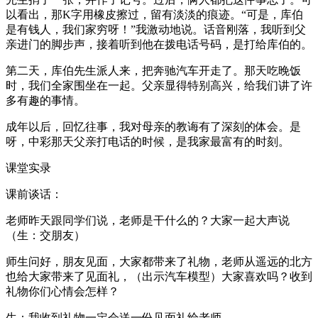
以看出，那K字用橡皮擦过，留有淡淡的痕迹。“可是，库伯
是有钱人，我们家穷呀！”我激动地说。话音刚落，我听到父
亲进门的脚步声，接着听到他在拨电话号码，是打给库伯的。
第二天，库伯先生派人来，把奔驰汽车开走了。那天吃晚饭
时，我们全家围坐在一起。父亲显得特别高兴，给我们讲了许
多有趣的事情。
成年以后，回忆往事，我对母亲的教诲有了深刻的体会。是
呀，中彩那天父亲打电话的时候，是我家最富有的时刻。
课堂实录
课前谈话：
老师昨天跟同学们说，老师是干什么的？大家一起大声说
（生：交朋友）
师生问好，朋友见面，大家都带来了礼物，老师从遥远的北方
也给大家带来了见面礼，（出示汽车模型）大家喜欢吗？收到
礼物你们心情会怎样？
生：我收到礼物一定会送一份见面礼给老师。