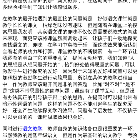
经不再是初出茅庐的那个新人教师了。在这期间中，累积了许
多经验和学到了知识让我感慨颇多。
在教学的最开始遇到的最直接的问题就是，好似语文课堂就是
教学长长的课文，枯燥乏味没有趣味，但是随着在课堂上的摸
索思量我发明，其实语文课的趣味不仅仅是需要说教式的阐述
来表现，而更应该将课堂氛围调动起来，让孩子们主动地探究
查找语文的。趣味，在学习中寓教于乐，而这些效果能否达到
全看老师的功力和打算。课堂教学的不断摸索，有一个环节让
我逐渐的明白了它的重要意义：提问互动环节。我们知道“人
的思想是从想问题开始的”，恰到好处值得思量的问题，可以
激发学生进行探究的爱好，因为对于未知的爱好和渴望可以更
加积极的激励学生进行动脑思量。所以在具体的教学过程当
中，作为教师应该避开问是非的回答题，比如“对不对” “是不
是”这类不带思量性的简单问题，虽然有了课堂互动，但是没
有办法真正的引导孩子跟上你的思路。在提问时可以提出带有
暗示性词语的问题，这样的问题不仅不能引起学生的探究爱
好，还会产生继续探究学习效果。问题有了启发性，不仅孩子
可以更跟的紧，课程汲取效果也会好。
同时进行
语文教学
，教师自身的知识储备也是很重要的一环。
虽然我教的是低年级语文，但是作为最基础的语文教学，考验