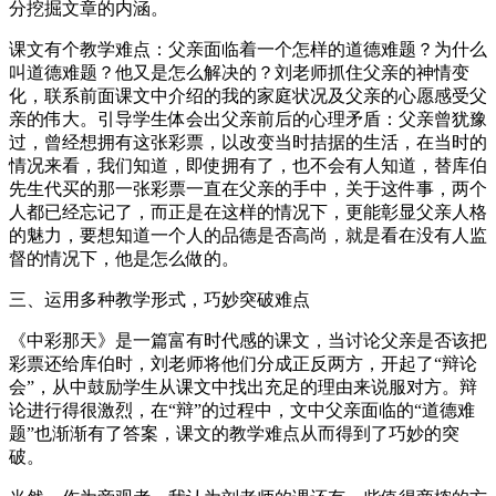
分挖掘文章的内涵。
课文有个教学难点：父亲面临着一个怎样的道德难题？为什么
叫道德难题？他又是怎么解决的？刘老师抓住父亲的神情变
化，联系前面课文中介绍的我的家庭状况及父亲的心愿感受父
亲的伟大。引导学生体会出父亲前后的心理矛盾：父亲曾犹豫
过，曾经想拥有这张彩票，以改变当时拮据的生活，在当时的
情况来看，我们知道，即使拥有了，也不会有人知道，替库伯
先生代买的那一张彩票一直在父亲的手中，关于这件事，两个
人都已经忘记了，而正是在这样的情况下，更能彰显父亲人格
的魅力，要想知道一个人的品德是否高尚，就是看在没有人监
督的情况下，他是怎么做的。
三、运用多种教学形式，巧妙突破难点
《中彩那天》是一篇富有时代感的课文，当讨论父亲是否该把
彩票还给库伯时，刘老师将他们分成正反两方，开起了“辩论
会”，从中鼓励学生从课文中找出充足的理由来说服对方。辩
论进行得很激烈，在“辩”的过程中，文中父亲面临的“道德难
题”也渐渐有了答案，课文的教学难点从而得到了巧妙的突
破。