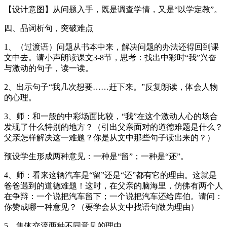
【设计意图】从问题入手，既是调查学情，又是“以学定教”。
四、品词析句，突破难点
1、（过渡语）问题从书本中来，解决问题的办法还得回到课
文中去。请小声朗读课文3-8节，思考：找出中彩时“我”兴奋
与激动的句子，读一读。
2、出示句子“我几次想要……赶下来。”反复朗读，体会人物
的心理。
3、师：和一般的中彩场面比较，“我”在这个激动人心的场合
发现了什么特别的地方？（引出父亲面对的道德难题是什么？
父亲怎样解决这一难题？你是从文中那些句子读出来的？）
预设学生形成两种意见：一种是“留”；一种是“还”。
4、师：看来这辆汽车是“留”还是“还”都有它的理由。这就是
爸爸遇到的道德难题！这时，在父亲的脑海里，仿佛有两个人
在争辩：一个说把汽车留下；一个说把汽车还给库伯。请问：
你赞成哪一种意见？（要学会从文中找语句做为理由）
5、集体交流两种不同意见的理由