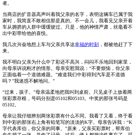
者。
当商店的扩音器高声叫着我父亲的名字，表明这辆车已属于我
家时，我简直不敢相信那是真的。不一会儿，我看见父亲开着
车从拥挤的人群中缓缓驶过。只是，他的神情严肃，丝毫看不
出中彩带给他的喜悦。
我几次兴奋地想上车与父亲共享这
幸福的时刻
，都被他赶了下
来。
我不明白父亲为什么中了彩还不高兴，闷闷不乐地回到家里，
向母亲诉说刚才的情形。母亲安慰我说：“不要烦恼，你父亲
正面临着一个道德难题。”难道我们中彩得到汽车是不道德
吗？”我迷惑不解地问。”
“过来，孩子。”母亲温柔地把我叫到桌前。只见桌子上放着两
张彩票存根，号码分别是05102和05103。中奖的那张号码是
05102。
母亲让我仔细辨别两张彩票有什么不同。我看了又看，终于看
到中彩的那张右上角有铅笔写的淡淡的K字。母亲告诉我：“K
字代表库伯，你父亲的同事。”原来，父亲买彩票时，帮库伯
先生捎了一张，并作了记号。过后，俩人都把这件事忘了。可