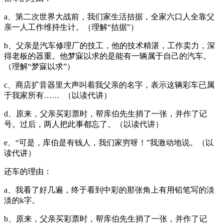
a、第二次世界大战前，我们家生活拮据，全家六口人全靠父
亲一人工作维持生计。（理解“拮据”）
b、父亲是汽车修理厂的技工，他的技术精湛，工作卖力，深
得老板的器重。他梦寐以求的是能有一辆属于自己的汽车。
（理解“梦寐以求”）
c、商店扩音器里大声叫着我父亲的名字，表示这辆彩车已属
于我家所有…… （以读代讲）
d、原来，父亲买彩票时，帮库伯先生捎了一张，并作了记
号。过后，两人把此事都忘了。（以读代讲）
e、“可是，库伯是有钱人，我们家穷呀！”我激动地说。（以
读代讲）
还车的理由：
a、我看了好几遍，终于看到中彩的那张角上有用铅笔写的淡
淡的k字。
b、原来，父亲买彩票时，帮库伯先生捎了一张，并作了记