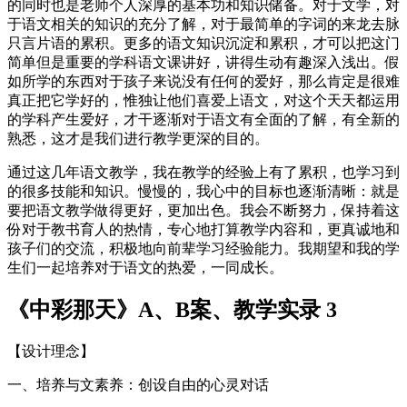
的同时也是老师个人深厚的基本功和知识储备。对于文学，对
于语文相关的知识的充分了解，对于最简单的字词的来龙去脉
只言片语的累积。更多的语文知识沉淀和累积，才可以把这门
简单但是重要的学科语文课讲好，讲得生动有趣深入浅出。假
如所学的东西对于孩子来说没有任何的爱好，那么肯定是很难
真正把它学好的，惟独让他们喜爱上语文，对这个天天都运用
的学科产生爱好，才干逐渐对于语文有全面的了解，有全新的
熟悉，这才是我们进行教学更深的目的。
通过这几年语文教学，我在教学的经验上有了累积，也学习到
的很多技能和知识。慢慢的，我心中的目标也逐渐清晰：就是
要把语文教学做得更好，更加出色。我会不断努力，保持着这
份对于教书育人的热情，专心地打算教学内容和，更真诚地和
孩子们的交流，积极地向前辈学习经验能力。我期望和我的学
生们一起培养对于语文的热爱，一同成长。
《中彩那天》A、B案、教学实录 3
【设计理念】
一、培养与文素养：创设自由的心灵对话