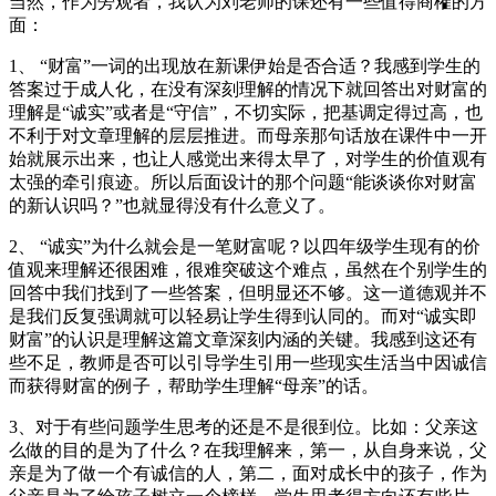
当然，作为旁观者，我认为刘老师的课还有一些值得商榷的方
面：
1、 “财富”一词的出现放在新课伊始是否合适？我感到学生的
答案过于成人化，在没有深刻理解的情况下就回答出对财富的
理解是“诚实”或者是“守信”，不切实际，把基调定得过高，也
不利于对文章理解的层层推进。而母亲那句话放在课件中一开
始就展示出来，也让人感觉出来得太早了，对学生的价值观有
太强的牵引痕迹。所以后面设计的那个问题“能谈谈你对财富
的新认识吗？”也就显得没有什么意义了。
2、 “诚实”为什么就会是一笔财富呢？以四年级学生现有的价
值观来理解还很困难，很难突破这个难点，虽然在个别学生的
回答中我们找到了一些答案，但明显还不够。这一道德观并不
是我们反复强调就可以轻易让学生得到认同的。而对“诚实即
财富”的认识是理解这篇文章深刻内涵的关键。我感到这还有
些不足，教师是否可以引导学生引用一些现实生活当中因诚信
而获得财富的例子，帮助学生理解“母亲”的话。
3、对于有些问题学生思考的还是不是很到位。比如：父亲这
么做的目的是为了什么？在我理解来，第一，从自身来说，父
亲是为了做一个有诚信的人，第二，面对成长中的孩子，作为