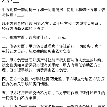
乙方：___
甲方现有一套两房一厅和一间附属房，使用面积95平方米，该
房位置：___。
现甲方有意转让该 房给乙方，鉴于甲方和乙方属卖买关系，
经双方协商达成如下协议：
一、价格方面：该房转让价：___万元。
二、债务方面：甲方负责处理房产转让前的 一切债务，房产
权转让之日起，新发生的债务由乙方负责。
三、甲方负责处理好房产转让前产权方面与他人发生的纠纷。
该套住房如今后需要办理有关手续，甲方有责任协助乙方办
理，但办理手续的一切费用由乙方负责。
四、乙方一次性jiao清转让费 万元整，甲方即交付给乙方该 房
已办的有关手续和房门钥匙。
五、甲方将房产证交给乙方后，乙方若用作抵押证件所产生的
一切债务由乙方承担。
六、此协议一式三份，双方各执一份，一份交给公证人，自双