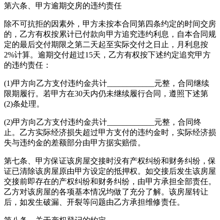
第六条、甲方逾期交房的违约责任
除不可抗拒的因素外，甲方未按本合同第四条约定的时间交房
的，乙方有权按累计已付款向甲方追究违约利息，自本合同规
定的最后交付期限之第二天起至实际交付之日止，月利息按
2%计算。逾期交付超过15天，乙方有权按下述约定追究甲方
的违约责任：
(1)甲方向乙方支付违约金共计____________元整，合同继续
限期履行。若甲方在30天内仍未继续履行合同，遵照下述第
(2)条处理。
(2)甲方向乙方支付违约金共计____________元整，合同终
止。乙方实际经济损失超过甲方支付的违约金时，实际经济损
失与违约金的差额部分由甲方据实赔偿。
第七条、甲方保证该房屋交接时没有产权纠纷和财务纠纷，保
证已清除该房屋原由甲方设定的抵押权。如交接后发生该房屋
交接前即存在的产权纠纷和财务纠纷，由甲方承担全部责任。
乙方对该房屋的各项基本情况均做了充分了解。该房屋转让
后，如发生破漏、开裂等问题由乙方承担维修责任。