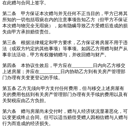
在此赠与合同上签字。
第二条 甲方保证本次赠与并无任何不正当目的，甲方已将其
所知的一切包括瑕疵在内的注意事项告知乙方（但甲方不保证
本次赠与物完全无瑕疵），如有隐瞒导致乙方受赠后造成的损
失由甲方承担赔偿责任。
第三条 根据法律规定和甲方要求，乙方保证将房屋不用于违
法（或双方约定的其他事项）等事项。如因乙方用赠与财产从
事非法活动，甲方有权撤销赠与，并收回赠与财产。
第四条 本协议生效后，甲方应在_________日内向乙方移交
上述房屋；并应在_________日内协助乙方到有关房产管理部
门办理有关变更登记的手续。
第五条 乙方无须向甲方支付任何费用，但与移交上述房屋有
关的费用包括到有关房产管理部门办理有关手续的费用以及有
关契税应由乙方负担。
第六条 赠与房屋尚未交付时，赠与人经济状况显著恶化，可
以变更或终止合同。但可以适当赔偿受赠人因相信赠与人赠与
行为而造成的经济损失。