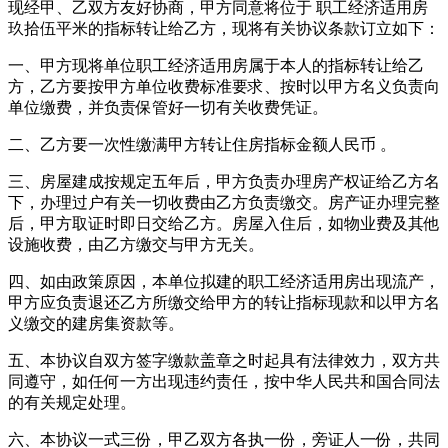
现经甲、乙双方友好协商，甲方同意将位于 职工经济适用房
玖拾伍平米的指标转让给乙方，现将有关协议条款订立如下：
一、甲方现将单位职工经济适用房属于本人的指标转让给乙
方，乙方要按甲方单位收费标准要求、按时以甲方名义负责向
单位缴费，并负责保管好一切有关收费凭证。
二、乙方要一次性缴满甲方转让住房指标金额人民币 。
三、房屋建成按规定五年后，甲方负责办理房产权证给乙方名
下，办理过户有关一切收费由乙方负责缴交。房产证办理完整
后，甲方取证时即日交给乙方。房屋入住后，如物业费及其他
设施收费，由乙方缴交与甲方无关。
四、如由政策原因，本单位拟建的职工经济适用房出现流产，
甲方应负责退还乙方所缴交给甲方的转让指标现款和以甲方名
义缴交的建房集资款等。
五、本协议自双方签字缴款盖章之时起具有法律效力，双方共
同遵守，如任何一方出现违约责任，按中华人民共和国合同法
的有关规定处理。
六、本协议一式三份，甲乙双方各执一份，旁证人一份，共同