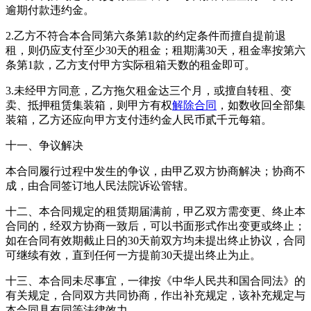
逾期付款违约金。
2.乙方不符合本合同第六条第1款的约定条件而擅自提前退
租，则仍应支付至少30天的租金；租期满30天，租金率按第六
条第1款，乙方支付甲方实际租箱天数的租金即可。
3.未经甲方同意，乙方拖欠租金达三个月，或擅自转租、变
卖、抵押租赁集装箱，则甲方有权
解除合同
，如数收回全部集
装箱，乙方还应向甲方支付违约金人民币贰千元每箱。
十一、争议解决
本合同履行过程中发生的争议，由甲乙双方协商解决；协商不
成，由合同签订地人民法院诉讼管辖。
十二、本合同规定的租赁期届满前，甲乙双方需变更、终止本
合同的，经双方协商一致后，可以书面形式作出变更或终止；
如在合同有效期截止日的30天前双方均未提出终止协议，合同
可继续有效，直到任何一方提前30天提出终止为止。
十三、本合同未尽事宜，一律按《中华人民共和国合同法》的
有关规定，合同双方共同协商，作出补充规定，该补充规定与
本合同具有同等法律效力。