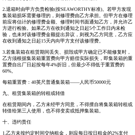
2.退箱时由甲方负责检验(按SEAWORTHY标准)。若甲方发现
集装箱损坏需要修理的，则修理费由乙方承担。但甲方在修理
前应将估计的修理费金额、修理时间书面通知乙方，并允许乙
方进行检验。如果乙方在收到通知之日起5个工作日内未检
验，也未对该修理费金额提出异议，则视为乙方同意，乙方应
在收到通知之日起15天内向甲方支付该修理费。
3.若集装箱在租赁期间丢失、损毁或甲方确定已不能修复时，
乙方须根据集装箱重置费向甲方赔偿实际损失，即集装箱的重
置费自出厂日起按每年4%折旧，但最少不得低于重置费的
60%。
每箱重置费：40英尺普通集装箱——人民币50000元
九、租赁集装箱的转租或转借
在租赁期间内，乙方未经甲方同意，不得擅自将集装箱转租或
转借给第三人使用，也不得变卖或抵押集装箱。
十、违约责任
1.乙方未按约定时间交纳租金，则应每日按日租金的2%支付