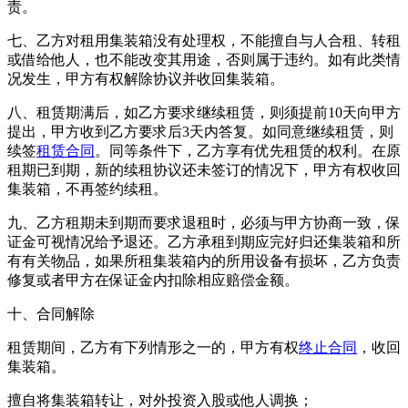
责。
七、乙方对租用集装箱没有处理权，不能擅自与人合租、转租
或借给他人，也不能改变其用途，否则属于违约。如有此类情
况发生，甲方有权解除协议并收回集装箱。
八、租赁期满后，如乙方要求继续租赁，则须提前10天向甲方
提出，甲方收到乙方要求后3天内答复。如同意继续租赁，则
续签
租赁合同
。同等条件下，乙方享有优先租赁的权利。在原
租期已到期，新的续租协议还未签订的情况下，甲方有权收回
集装箱，不再签约续租。
九、乙方租期未到期而要求退租时，必须与甲方协商一致，保
证金可视情况给予退还。乙方承租到期应完好归还集装箱和所
有有关物品，如果所租集装箱内的所用设备有损坏，乙方负责
修复或者甲方在保证金内扣除相应赔偿金额。
十、合同解除
租赁期间，乙方有下列情形之一的，甲方有权
终止合同
，收回
集装箱。
擅自将集装箱转让，对外投资入股或他人调换；