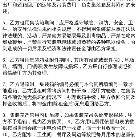
出厂和还箱回厂的运输及吊装费用。负责集装箱及其附件的安
装。
5、乙方租用集装箱期间，应严格遵守城管、消防、安全、卫
生、治安等法律法规的相关规定，不得利用集装箱从事违法法
律法规的。活动，严禁储方易燃易爆及剧毒物品，严禁在箱内
燃放鞭炮，严禁自行安装电缆线或超负荷的各种电器设备，否
则造成的一切后果及经济和法律责任全部由乙方承担。
6、乙方租用集装箱及附件期间，其所有设施或部件(如，地板
砖、墙面、门锁等)发生故障或损坏，乙方应自行修理或照价
赔偿给甲方为其修理。
7、乙方退箱时，集装箱的编号必须与本合同所填编号一致才
能退箱。乙方退租时需将房间打扫干净，经甲方验收，在集装
箱各项设施无损坏的情况下，办理退箱手续，甲方收回合同及
押金收据后，将押金(扣除租金后)无息退回给乙方。
8、集装箱严禁用勾机吊装，如果集装箱吊头处变形损坏，甲
方不予退箱，视为乙方购买。 9、乙方用电费用依据电表的数
据按照世园会统一用电价格统一收费，满一个月收费一次。
10、乙方配水：卫生间、餐厅及周边等按照每月用水的总量依