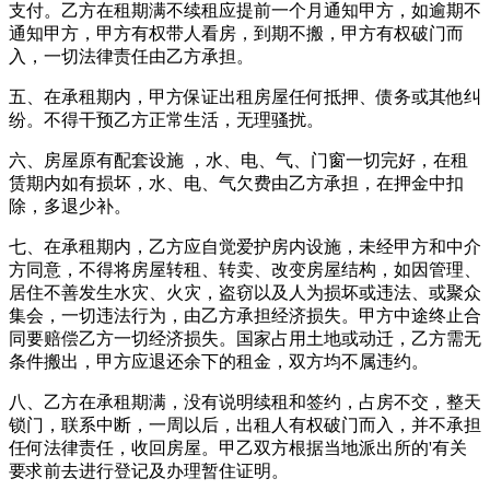
支付。乙方在租期满不续租应提前一个月通知甲方，如逾期不
通知甲方，甲方有权带人看房，到期不搬，甲方有权破门而
入，一切法律责任由乙方承担。
五、在承租期内，甲方保证出租房屋任何抵押、债务或其他纠
纷。不得干预乙方正常生活，无理骚扰。
六、房屋原有配套设施 ，水、电、气、门窗一切完好，在租
赁期内如有损坏，水、电、气欠费由乙方承担，在押金中扣
除，多退少补。
七、在承租期内，乙方应自觉爱护房内设施，未经甲方和中介
方同意，不得将房屋转租、转卖、改变房屋结构，如因管理、
居住不善发生水灾、火灾，盗窃以及人为损坏或违法、或聚众
集会，一切违法行为，由乙方承担经济损失。甲方中途终止合
同要赔偿乙方一切经济损失。国家占用土地或动迁，乙方需无
条件搬出，甲方应退还余下的租金，双方均不属违约。
八、乙方在承租期满，没有说明续租和签约，占房不交，整天
锁门，联系中断，一周以后，出租人有权破门而入，并不承担
任何法律责任，收回房屋。甲乙双方根据当地派出所的'有关
要求前去进行登记及办理暂住证明。