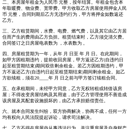
二、本房屋年租金为人民币 元整，按年结算。年租金包含本
年取暖费、物业费、宽带费。甲方收取乙方房屋使用押金人民
币 元整，合同到期后乙方无违约行为，甲方将押金如数返还
乙方。
三、乙方租赁期间，水费、电费、燃气费，以及其它由乙方居
住而产生的费用由乙方负担。租赁结束时，乙方须交清欠费。
合同签订之日房屋电表数为 ，水表数为 。
四、房屋租赁期为一年，从年 月 日至 年 月 日。在此期间，
如甲方因租期违约，提前收回房屋，甲方返还乙方(自违约日
起至租赁期结束)期间双倍剩余租金。若乙方因租期违约，甲
方不返还乙方(自违约日起至租赁期结束)期间剩余租金。如乙
方欲续租，须在20____年 月 日之前与甲方签订续租合同。
五、在承租期间，未经甲方同意，乙方无权转租或转借该房
屋；不得改变房屋结构及其用途，由于乙方管理使用不善造成
该房屋及其配套设施损坏的，由乙方承担赔偿责任。
六、就本合同发生纠纷，双方协商解决，协商不成，任何一方
均有权向人民法院提起诉讼，请求司法解决。
七、乙方不得在房屋内从事违法行为，并注重房屋及自身财产