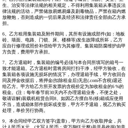
生、治安等法律法规的相关规定，不得利用集装箱从事违反法
律法规的活动，严禁储放易燃易爆及剧毒物品，严禁在箱内燃
放鞭炮，否则造成的一切后果及经济和法律责任全部由乙方承
担。
6、乙方租用集装箱及附件期间，其所有设施或部件(如：地板
砖、墙面、电路、门锁、床、楼梯等)发生故障或所坏，乙方
应自行修理或照价补偿给甲方为其修理。集装箱防腐维护由甲
方负责，费用甲方承担。
7、乙方退箱时，集装箱的编号必须与本合同所填写的箱号一
致才能退箱。乙方退租时需将房间打扫干净，经甲方验收，在
集装箱各项设施无损坏的情况下，办理退箱手续，甲方收回合
同及押金收据后，将押金(扣除租金后)无息(.com不含税)退还
给乙方。甲方给乙方所开发票的含税价定为加收租金的6 %的
税金。(注：每年春节前30天内不办理退箱业务，不便之处，
敬请谅解)装载机租赁合同8、如因乙方擅自吊(移)箱或应使用
不当，造成箱体部件损坏或变形，甲方不予退箱，视乙方购买
处理，单价另行协商。
9、本合同经甲乙双方签字(盖章)，甲方向乙方收取押金，共
计人民币￥元，(大写人民币：壹万捌仟元整)并开具收据(加盖