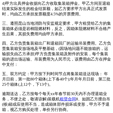
4)甲方出具押金收据向乙方收取集装箱押金。甲乙方间至退箱
结束实际发生的租金结算额，如乙方要求甲方出具正式发票
时，均由乙方承担发票额度4.5%的开票费用。
三、遵照昆山当地消防与安监规定要求，甲方租赁给乙方的集
装箱体必须是岩棉阻燃材料，反之，因箱体阻燃材料不合格产
生后果，其损失费用均由甲方承担。
四、乙方负责集装箱出厂和退箱回厂的运输吊装费用。乙方负
责集装箱安放场地及平整基础，(因场地问题不能放箱的，运
输损失由乙方承担)甲方负责集装箱及附件的安装，每个集装
箱的进出场运输、吊装费用为人民币元，该费用由乙方在押金
中支付：
五、双方约定：甲方按下列时间节点将集装箱送达现场： 年
月日前，第一批80个箱体(上下各40个);年月年月日前，第三批
25个箱体(上12个，下13个)。
逾期送达，乙方按每个每天xx年春节前30天内不办理退箱业
务，不便之处，敬请谅解)装载机
租赁合同
8、如因乙方擅自吊
(移)箱或应使用不当，造成箱体部件损坏或变形，甲方不予退
箱，视乙方购买处理，单价另行协商。