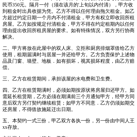
民币350元。隔月一付（须在该月的'上旬以内付清），甲方收
到租金时出具收据为凭。乙方不得以任何理由拖欠租金。如乙
方超过约定日期一个月内不付清租金，甲方有权立即收回所租
房屋。乙方如按规定付清租金，甲方不得在约定租期内以任何
理由提出收回所租房屋的要求。如有特殊情况，双方另行协商
解决。
二、甲方将放在此屋中的双人床、立拒和厨房排烟罩借给乙方
使用，租期届满时与居屋一并还给甲方。乙方负责保护上述物
品及门窗、墙壁、地板．如有损坏，视其损坏程度，由乙方赔
偿。
三、乙方在租赁期间，承担该屋的水电费和卫生费。
四、乙方在租赁期满时，必须如期按原状将房屋归还甲方。如
需延长租赁期，乙方必须在期满前三个月通知甲方，经甲方同
意后双方另仃契约继续租赁；如甲方不同意．乙方仍须如期交
还房屋，不得借故施延迁出日期。
五、本契约一式三份，甲乙双方各执一份，另一份由中间人王
xx存放。