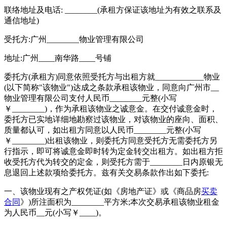
联络地址及电话: ________(承租方保证该地址为有效之联系及
通信地址)
受托方:广州________物业管理有限公司
地址:广州____南华路____号铺
委托方(承租方)同意依照受托方与出租方就____________物业
(以下简称"该物业")达成之条款承租该物业，同意向广州市__
物业管理有限公司支付人民币________元整(小写
￥________)，作为承租该物业之诚意金。在交付诚意金时，
委托方已实地详细地勘察过该物业，对该物业的座向、面积、
质量都认可，如出租方同意以人民币________元整(小写
￥________)出租该物业，则委托方同意受托方无需委托方另
行指示，即可将诚意金即时转为定金转交出租方。如出租方拒
收受托方代为转交的定金，则受托方需于________日内原银无
息退回上述款项给委托方。兹有关交易条款作出如下委托:
一、该物业现有之产权凭证(如《房地产证》或《商品房
买卖
合同
》)所注面积为________平方米;本次交易承租该物业租金
为人民币__元(小写￥____)。