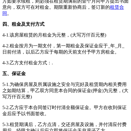
方如要求续租，则必须在租赁期满前的壹个月向甲方提出书面
意向，双方可在对租金。期限重新协商后，签订新的
租赁合
同
。
四、租金及支付方式
4-1.该房屋租赁的月租金为元整，(大写万仟百元整)
4-2.租金按月为一期支付，第一期租金及保证金应于_年_月_
日前付清，以后乙方应于每期的天前支付予甲方房租金。
4-3.乙方支付租金方式：.
五、保证金
5-1.为确保房屋及所属设施之安全与完好及租赁期内相关费用
之如期结算，甲乙双方同意本合同的保证金(押金)为元整，(大
写万仟百元整)
5-2.乙方应于本合同签订时付清全额保证金。甲方在收到保证
金后应予以书面签收。
5-3.租赁期满后，乙方点清，交还房屋及设施，并付清应付费
用后，经甲方确认后应立即将保证金无息退还乙方。