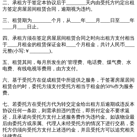
二、承租方于签定本协议后于________天内由受托方约定出租
方签定房屋居间租赁合同，逾期视为违约。
三、租赁期为________个月，从____年____月____日至____年
____月____日止。
四、承租方须在签定房屋居间租赁合同之时向出租方支付相当
于____月租金的租赁保证金和____个月租金，共计人民币____
元整(小写:￥________)。
五、租赁其间，每月所发生的`管理费、电话费、煤气费、水
电费、有线电视等费用，由方支付。
六、基于受托方在促成租赁中所提供之服务，于签署房屋居间
租赁合约时，委托方须支付受托方相当于租金的50%作为服务
费。
七、若委托方在受托方代为转交定金给出租方后逾期或违反本
协议任何一条款，则需承担违约责任，即所付定金不要求返
还，且承诺向受托方支付上述服务费作为违约金。如该物业最
后由委托方或亲属、代理人未经受托方的情况下进行交易，委
托方仍须向受托方支付上述违约金，并且受托方可以追究相关
法律责任。