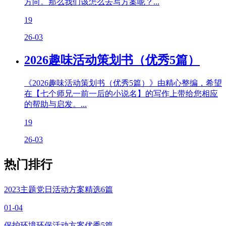
方向。那么我们该怎么去写方案呢？...
19
26-03
2026趣味活动策划书（优秀5篇）
《2026趣味活动策划书（优秀5篇）》由精心整编，希望
在【七个师兄一前一后的小说名】的写作上带给您相应
的帮助与启发。...
19
26-03
热门排行
2023主题党日活动方案精选6篇
01-04
保护环境环保活动方案优秀5篇