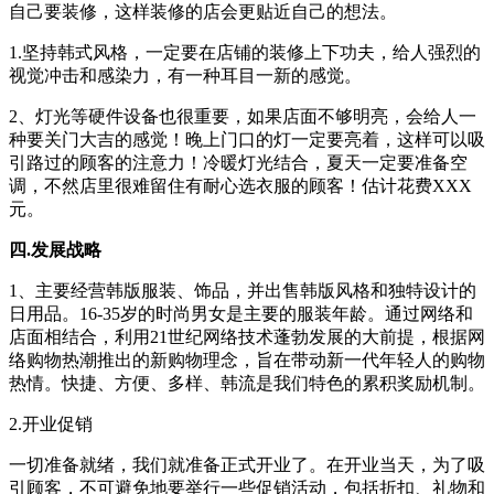
自己要装修，这样装修的店会更贴近自己的想法。
1.坚持韩式风格，一定要在店铺的装修上下功夫，给人强烈的
视觉冲击和感染力，有一种耳目一新的感觉。
2、灯光等硬件设备也很重要，如果店面不够明亮，会给人一
种要关门大吉的感觉！晚上门口的灯一定要亮着，这样可以吸
引路过的顾客的注意力！冷暖灯光结合，夏天一定要准备空
调，不然店里很难留住有耐心选衣服的顾客！估计花费XXX
元。
四.发展战略
1、主要经营韩版服装、饰品，并出售韩版风格和独特设计的
日用品。16-35岁的时尚男女是主要的服装年龄。通过网络和
店面相结合，利用21世纪网络技术蓬勃发展的大前提，根据网
络购物热潮推出的新购物理念，旨在带动新一代年轻人的购物
热情。快捷、方便、多样、韩流是我们特色的累积奖励机制。
2.开业促销
一切准备就绪，我们就准备正式开业了。在开业当天，为了吸
引顾客，不可避免地要举行一些促销活动，包括折扣、礼物和