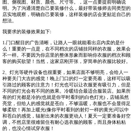
图、侧视图、材质、颜色、尺寸等。，这一点要提前明确说
明。为了沟通清楚自己要装修什么，最好带装修师去同类型的
店实地观察，明确自己要装修，这样装修的店会更贴近自己的
想法。
我要求的装修效果如下:
1.门口醒目的广告清晰，让路人一眼就能看出店内卖的是什
么！重要的一点是，在不同档次的店铺挂同样的衣服，效果会
不一样。不要因为你店里的整体形象而影响你衣服的档次和顾
客的购买欲望！当然，这家店刚开张，穿简单的衣服比较好。
2、灯光等硬件设备也很重要，如果店面不够明亮，会给人一
种要关门大吉的感觉！晚上门口的灯一定要亮着，这样可以吸
引路过的顾客的注意力！灯光也可以让衣服更有吸引力，但是
不同的灯光会有不同的效果。冷暖结合最适合服装店。如果所
有的灯光都是冷的(也就是你平时看到的白色灯光)，店铺虽然
亮堂，但给人的感觉就是苍白，不够温暖，衣服也不会显得足
够柔软！再加上暖光(像你平时看到的射灯一样的黄光)可以中
和苍白的感觉，辐射出来的衣服更动人！夏天一定要准备好空
调，不然店里很难留住有耐心选衣服的顾客，而且身体粘粘
的，也没心情试穿衣服！