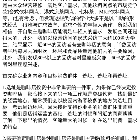
是由大众经营装修，满足客户需求。其他饮料网点的市场竞争
(如台式饮料网点、港式凉茶网点、七杯茶、MKF饮料网点
等。)也有考虑，但发现这些类似的行业大多不是以自助的形
式经营，很难与讲求效率、追求个性的年轻人合作。所以我们
相信，开自助主题咖啡店能满足年轻人的需求，发展空间还是
很大的。此外，我们以校园访问的形式采访了大约100名大学
生。结果显示，近60%的受访者有去咖啡店的意向，半数受访
者平均每月去3到4次，环境和食品质量是他们去的主要原因。
此外，我们发现80%以上的受访者对星座感兴趣，60%的受访
者对星座感兴趣。
首先确定业务内容和目标消费群体，选址、选址和再选址。
1.选址是咖啡店投资中非常重要的一件事。如果你已经决定投
资咖啡店，那么接下来的另一项工作就是突破铁鞋，找到最好
的经营地点。通常我们会以校园内游客较多的地方为选址目
标，考虑周边环境。因为接近支持你业务的消费群体非常重
要，他们是店铺运营的基础。选址的时候和附近的商家聊聊，
了解一下那里的情况，客流量大的时候，谁在这里消费，需求
的特点。
2.需要确定咖啡店是纯咖啡店还是咖啡+便餐(饮料)的咖啡。我