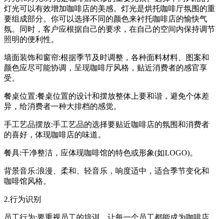
灯光可以有效增加咖啡店的美感。灯光是烘托咖啡厅氛围的重
要组成部分。你可以选择不同的颜色来衬托咖啡店的愉快气
氛。同时，客户应根据自己的要求，在自己的空间内保持调节
照明的便利性。
墙面装饰和窗帘:根据季节及时调整，各种面料材料、图案和
颜色应尽可能协调，呈现咖啡厅风格，贴近消费者的感官享
受。
餐桌位置:餐桌位置的设计和摆放整体上要和谐，避免个体差
异，给消费者一种大排档的感觉。
手工艺品摆放:手工艺品的选择要贴近咖啡店的氛围和消费者
的喜好，体现咖啡店的味道。
餐具:干净整洁，应体现咖啡馆的特色或形象(如LOGO)。
背景音乐:浪漫、柔和、轻音乐，响度适中，适合季节变化和
咖啡馆风格。
2.行为识别
员工行为:要重视员工的培训，让每一个员工都能成为咖啡店