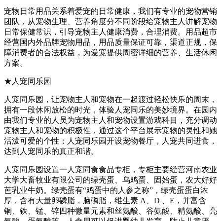
宠物日常用品关系着爱宠的日常健康，我们有专业的宠物营销
团队，从宠物生理、营养角度分不同阶段给宠物主人讲解宠物
日常保健常识，引导宠物主人健康消费，合理消费。用品超市
经营国内外品牌宠物用品，用品质量保证可靠，渠道正规，保
障消费者的合法权益，为爱宠提供周密详细的营养、生活休闲
方案。
★人宠同乐园
人宠同乐园，让宠物主人和宠物在一起渡过轻松快乐的周末，
拥有一段休闲放松的时光，体验人宠同乐的美妙境界。在园内
由我们专业的人员为宠物主人和宠物设置游戏科目，充分调动
宠物主人和宠物的积极性，通过这个平台展示宠物的灵性和她
活泼可爱的个性；人宠同乐园开设宠物餐厅，人宠共同进食，
达到人宠同乐的真正和谐。
人宠同乐园设置一人宠同食食品专柜，专柜主要经营河南农业
大学大畜牧业有限公司的绿壳蛋、乌鸡蛋、固始蛋，农大好好
芭乳业牛奶。绿壳蛋有“鸡蛋中的人参之称”，绿壳蛋蛋白浓
厚，含有大量卵磷脂，脑磷脂，维生素 A、D 、E，并富含
铜、铁、锰、锌四种微量元素和丝氨酸、谷氨酸、精氨酸、亮