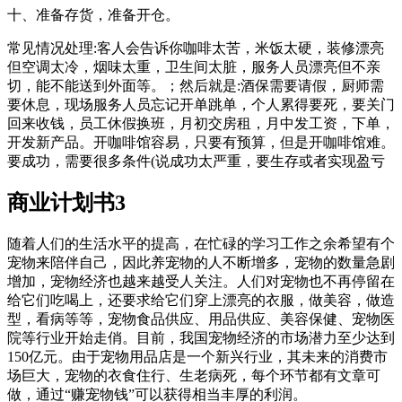
十、准备存货，准备开仓。
常见情况处理:客人会告诉你咖啡太苦，米饭太硬，装修漂亮
但空调太冷，烟味太重，卫生间太脏，服务人员漂亮但不亲
切，能不能送到外面等。；然后就是:酒保需要请假，厨师需
要休息，现场服务人员忘记开单跳单，个人累得要死，要关门
回来收钱，员工休假换班，月初交房租，月中发工资，下单，
开发新产品。开咖啡馆容易，只要有预算，但是开咖啡馆难。
要成功，需要很多条件(说成功太严重，要生存或者实现盈亏
商业计划书3
随着人们的生活水平的提高，在忙碌的学习工作之余希望有个
宠物来陪伴自己，因此养宠物的人不断增多，宠物的数量急剧
增加，宠物经济也越来越受人关注。人们对宠物也不再停留在
给它们吃喝上，还要求给它们穿上漂亮的衣服，做美容，做造
型，看病等等，宠物食品供应、用品供应、美容保健、宠物医
院等行业开始走俏。目前，我国宠物经济的市场潜力至少达到
150亿元。由于宠物用品店是一个新兴行业，其未来的消费市
场巨大，宠物的衣食住行、生老病死，每个环节都有文章可
做，通过“赚宠物钱”可以获得相当丰厚的利润。