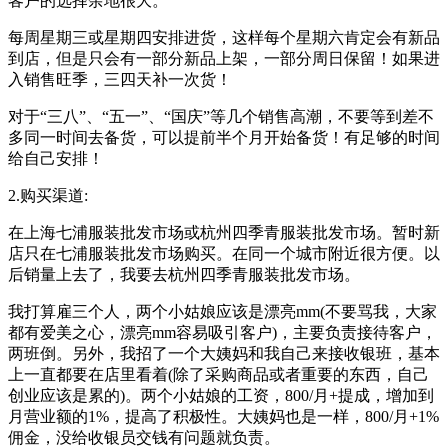
客户的选择余地很大。
每周星期三或星期四安排进货，这样每个星期六肯定会有新品
到店，但是只会有一部分新品上架，一部分周日保留！如果进
入销售旺季，三四天补一次货！
对于“三八”、“五一”、“国庆”等几个销售高潮，不要等到差不
多同一时间去备货，可以提前半个月开始备货！有足够的时间
给自己安排！
2.购买渠道:
在上海七浦服装批发市场或杭州四季青服装批发市场。暂时新
店只在七浦服装批发市场购买。在同一个城市附近很方便。以
后销量上去了，我要去杭州四季青服装批发市场。
我打算雇三个人，两个小姑娘应该是漂亮mm(不要骂我，大家
都有爱美之心，漂亮mm容易吸引客户)，主要负责接待客户，
两班倒。另外，我招了一个大姨妈和我自己来接收银班，基本
上一直都要在店里看着(除了采购商品或者重要的东西，自己
创业应该是累的)。两个小姑娘的工资，800/月+提成，增加到
月营业额的1%，提高了积极性。大姨妈也是一样，800/月+1%
佣金，没给收银员交钱有问题就负责。