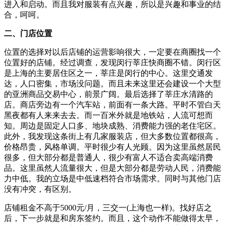
进入和启动。而且我对服装有点兴趣，所以是兴趣和事业的结
合，呵呵。
二、门店位置
位置的选择对以后店铺的运营影响很大，一定要在商圈找一个
位置好的店铺。经过调查，发现闵行莘庄快商圈不错。闵行区
是上海的主要居住区之一，莘庄是闵行的中心。这里交通发
达，人口密集，市场没问题。而且未来这里还会建设一个大型
的亚洲商品交易中心，前景广阔。最后选择了莘庄水清路的
店。商店旁边有一个汽车站，前面有一条大路。平时不管白天
黑夜都有人来来去去。而一百米外就是地铁站，人流可想而
知。周边是固定人口多、地块成熟、消费能力强的老住宅区。
此外，我发现这条街上有几家服装店，但大多数位置都很高，
价格昂贵，风格单调。平时很少有人光顾。因为这里虽然居民
很多，但大部分都是普通人，很少有富人不适合卖高端消费
品。这里虽然人流量很大，但是大部分都是劳动人民，消费能
力中低。我的立场是中低速档符合市场需求。同时与其他门店
没有冲突，有区别。
店铺租金不高于5000元/月，三交一(上海也一样)。找好店之
后，下一步就是和房东签约。而且，这个动作不能做得太早，