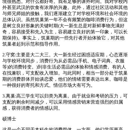
境很熟悉。对什么都好奇。我有足够的课外时间。我对学校内
外甚至武汉的饮食有浓厚的兴趣。此外，通过社区活动和其他
与师兄师姐的接触，我们逐渐建立了对学校环境和社会环境的
总体认识。虽然筑巢第一年不会有频繁的咖啡消费行为，但这
是树立良好形象的关键时期(大一新生总是对新鲜事物充满好
奇，容易接受和先入为主，容易建立良好的第一印象，可以长
期保持)。事实上，筑巢期的一些先行者开始体验它，对其他
筑巢者起到示范和指导作用。
2.守窝:主要是大二大三。大一新生经过困惑适应期，心态逐渐
与学校环境同步，消费行为从必需品(手机、电子词典、衣服
等)的消费转变。)到非生活必需品的体验和情感消费。有的人
在找兼职，可支配收入增加。与此同时，相当一部分处于筑巢
期的消费群体开始谈恋爱，他们的情绪需要表达出来。咖啡是
一种很好的寄托和方式。情侣市场大有可为。
3.离巢:高三学生可以归类为离巢。由于就业和考研的压力，可
支配的剩余时间减少，可以采用情感营销来营造强烈的归属
感，获得消费者的情感认同。
硕博士
这是一个不同于本科生的消费群体。一方面，他们学历更高，