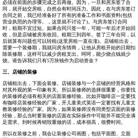
必须在前面的步骤完成之后再做。因为，一旦和房东签了合
同，就开始交房租，自然会有时间压力。因此，在与房东签订
合同之前，我已经准备好了所有的准备工作和书面资料(包括
营业执照的办理等。，这里就不讨论了)。与房东签订合同
时，租期不宜过短。如果合同只签一年，可能一年后才开始回
收，但是店铺被房东收回。租期三到四年。签了三年合同，以
后就算有问题也可以转租(这里房租一直在涨)。店铺租出去，
需要一个装修期，我就问房东情商，让他从房租开始的日期扣
除装修期，这样可以减少房租支出。呵呵，能少烧点钱就少
烧。谁告诉我们只有5万块钱作为启动资金？
三、店铺的装修
店铺租出去，下面会装修。店铺装修与一个店铺的经营风格和
对其外观的第一印象有关。所以装修师的选择很重要，你要找
的装修师必须有相关的店面装修经验。比如开咖啡店一定要找
有咖啡店装修经验的厂家，开儿童美式英语一定要找有儿童文
教装修经验的厂家。因为，如果装修师没有同类型店面的装修
经验，那么当时要装修的店面在实际操作中可能并不能完全满
足需求。到时候再销毁重做的话，成本很高，很费时间。
所以在装修之前，我会让装修公司画图，包括平面图、立面