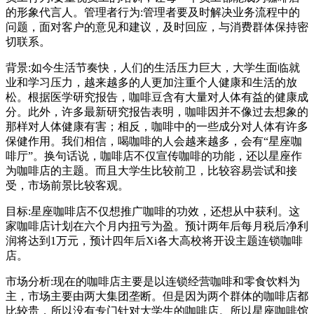
的形象代言人。管理者行为:管理者要及时解决业务流程中的
问题，面对客户的意见和建议，及时回应，与消费群体保持密
切联系。
背景:如今生活节奏快，人们的生活压力巨大，大学生面临就
业和学习压力，越来越多的人更加注重个人健康和生活的放
松。根据医学研究报告，咖啡豆含有大量对人体有益的健康成
分。此外，许多最新研究报告表明，咖啡因并不像过去想象的
那样对人体健康有害；相反，咖啡中的一些成分对人体有许多
保健作用。我们相信，喝咖啡的人会越来越多，会有“星座咖
啡厅”。换句话说，咖啡店不仅宣传咖啡的功能，还以星座作
为咖啡店的主题。而且大学生比较前卫，比较容易尝试和接
受，市场前景比较客观。
目标:星座咖啡店不仅想推广咖啡的功效，还想从中获利。这
家咖啡店计划在六个月内扭亏为盈。预计两年后每月税后净利
润将达到1万元，预计四年后Xi各大高校将开设主题连锁咖啡
店。
市场分析:现在的咖啡店主要是以连锁经营咖啡和零食饮料为
主，市场主要由两大集团垄断。但是因为两个群体的咖啡店都
比较贵，所以没有专门针对大学生的咖啡店。所以星座咖啡馆