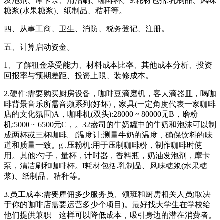
发泡剂、摩卡泵、清洁刷、咖啡杯。9.耗材包括:乳制品、风味
糖浆(水果糖浆)、纸制品、秸秆等。
四、从事工商、卫生、消防、税务登记、注册。
五、计算启动资金。
1、了解租金承受能力、材料成本比率、其他成本分析、投资
回报率与预期差距、投资上限、装修成本。
2.硬件:需要购买厨房设备，咖啡豆滴磨机，客人滴器皿，喝咖
啡背景音乐所需音频系列(好坏)，家具(一定角度代表一家咖啡
店的文化氛围)A，咖啡机(双头):28000 ~ 80000元B，磨粉
机:5000 ~ 6500元C，。32盎司的牛奶罐中的牛奶和泡沫可以制
成两杯或三杯咖啡。f温度计:测量牛奶的温度，确保饮料的味
道和质量一致。g .压粉机:用于压制咖啡粉，制作咖啡时使
用。其他:勺子，量杯，计时器，香料瓶，奶油发泡剂，摩卡
泵，清洁刷和咖啡杯。I耗材包括:乳制品、风味糖浆(水果糖
浆)、纸制品、秸秆等。
3.员工成本:需要雇佣多少服务员、领班和厨房相关人员(取决
于你的咖啡店需要运营多少个项目)。最好找大学生在学校给
他们提供兼职，这样可以降低成本，吸引身边的潜在消费者。