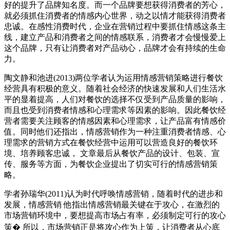
好的提升了品牌知名度。而一个品牌要想获得消费者的芳心，
就必须抓住消费者的情感内心世界，动之以情才能获得消费者
忠诚。在感性消费时代，企业在营销过程中要抓住情感这条主
线，建立产品和消费者之间的情感联系，消费者才会慢慢爱上
这个品牌，只有让消费者对产品动心，品牌才会有持续的生命
力。
陶文静和池进(2013)两位学者认为运用情感营销策略进行餐饮
经营具有积极的意义。随着社会经济的快速发展和人们生活水
平的显着提高，人们对餐饮的选择不仅受到产品质量的影响，
而且也受到消费者情感和心理需求等因素的影响。因此餐饮经
营者需要关注顾客的情感因素和心理需求，让产品富有情感价
值。同时他们还指出，情感营销作为一种注重消费者情感、心
理需求的营销方式在餐饮经营中运用可以营造良好的餐饮环
境、培养顾客忠诚， 文章最后从餐饮产品的设计、包装、宣
传、服务等方面，为餐饮企业提出了切实可行的情感营销策
略。
学者孙瑞华(2011)认为时代呼唤情感营销，随着时代的进步和
发展，情感营销 他指出情感营销最关键在于攻心，在激烈的
市场营销环境中，要想提高市场占有率，必须制定可行的攻心
策� 所以，市场营销正是将攻心作为上策，让消费者从心底