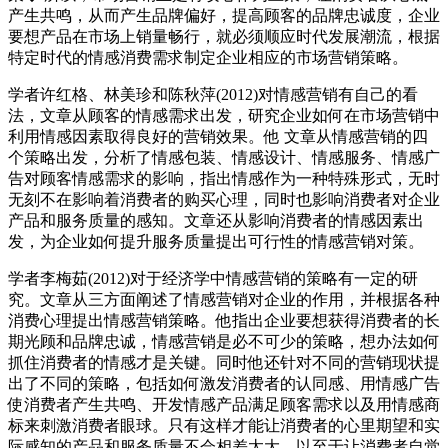
产生共鸣，从而产生品牌偏好，提高顾客的品牌忠诚度，企业
要想产品在市场上销量畅行，就必须顺应时代发展潮流，根据
特定时代的情感消费需求制定企业相应的市场营销策略。
学者许红格、林美珍和陈秋萍(2012)对情感营销有自己的看
法，文章从顾客的情感需求出发，研究企业如何在市场营销中
利用情感因素取得良好的营销效果。他 文章从情感营销的四
个策略出发，分析了情感包装、情感设计、情感服务、情感广
告对顾客情感需求的影响，指出情感作为一种特殊形式，无时
无刻不在影响着消费者的购买心理，同时也影响消费者对企业
产品和服务质量的感知。文章还从影响消费者的情感因素出
发，为企业如何提升服务质量提出可行性的情感营销对策。
学者李梅茹(2012)对于经济学中情感营销的策略有一定的研
究。文章从三方面阐述了情感营销对企业的作用，并根据各种
消费心理提出情感营销策略。他指出企业要想获得消费者的长
期光顾和品牌忠诚，情感营销是必不可少的策略，想办法如何
抓住消费者的情感才是关键。同时他还针对不同的营销现状提
出了不同的策略，包括如何激发消费者的认同感、用情感广告
使消费者产生共鸣、开发情感产品满足顾客需求以及用情感商
标来刺激消费者眼球。只有这样才能让消费者的心里期望和实
际感知的产品和服务质量不会相差太大，以至于让消费者自觉