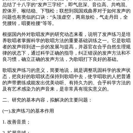
总结了十八字的“发声三字经”，即气息深、音位高、共鸣混、
腔体开、喉结稳、下颚松；联想到我国戏曲界对于如何发声的
问题也有类似的口诀：“头顶虚空，两肩放松，气走丹田，全
凭腰转，唱要栓腰”等等。
根据国内外对歌唱发声的研究动态来看，说明了发声练习是培
养歌唱者掌握科学的歌唱方法的重要基础训练之一。它是歌唱
者的发声得到进一步的发展与提高，并器官在合乎自然生理规
律的状态下，通过科学正确的指导，纠正错误的发声方法和不
良习惯，确立正确的发声方法，为歌唱打下良好的基础。
歌唱发声练习的意义，简要地说，就是调整巩固科学的发声状
态，把良好的歌唱状态保持到歌唱中去，使学唱歌的人把普通
的声带磨练成能发出优美动听、有持久力的、合乎科学方法的
及有艺术感染力的声音来，是非常具有现实意义的。
二、研究的基本内容，拟解决的主要问题：
(一).发声练习的基本作用
1. 改善音质；
2. 扩展音域；