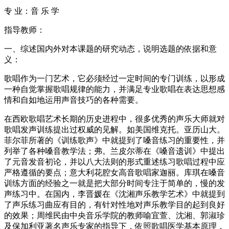
专 业：音 乐 学
指导教师：
一、综述国内外对本课题的研究动态，说明选题的依据和意
义：
歌唱作为一门艺术，它必须经过一定时间的专门训练，以形成
一种自觉掌握歌唱规律的能力，并满足专业歌唱在表达思想感
情和自如地运用声音技巧的各种需要。
在西欧歌唱艺术长期的历史进程中，很多优秀的声乐大师就对
歌唱发声训练提出过权威的见解。如美国维克托。亚历山大。
菲尔菲所著的《训练歌声》中就提到了嗓音练习的重要性，并
列举了各种嗓音教学法；弗。兰皮尔蒂在《嗓音遗训》中提出
了元音发音初论，并以八大法则的形式重述练习歌唱过程中应
严格遵循的要点；意大利花腔女高音歌唱家迦丽。库琪在嗓音
训练方面的经验之一就是把大部分时间专注于简单的，慢的发
声练习中。在国内，李晋媛在《沈湘声乐教学艺术》中就提到
了声乐练习曲应有目的，有针对性地对声乐教学目的起到良好
的效果；周维民由中央音乐学院的教师喻宜萱、沈湘、郭淑珍
及保加利亚著名声乐专家的指导下，依照歌唱医学基本原理，