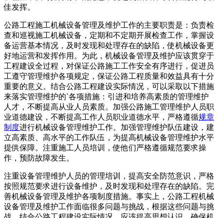
佳发挥。
公路工程施工机械设备管理及维护工作的主要职责是：负责检
查和巡视施工机械设备，定期和不定期开展检查工作，掌握设
备运营基本情况，及时发现和处理存在的缺陷，使机械设备更
好地运营和发挥作用。为此，机械设备管理及维护应该贯穿于
工程建设全过程，对保证公路施工工作安全有序进行，促进员
工遵守管理维护各项规定，保证公路工程质量和效益具有十分
重要的意义。结合公路工程建设实际情况，可以采取以下措施
来落实管理维护的`各项措施：引进和培养高素质的管理维护
人才，不断提高从业人员素质。加强公路施工管理维护人员职
业道德建设，不断提高工作人员职业道德水平，严格遵循
规章
制度
进行机械设备管理维护工作。加强管理维护队伍建设，建
立高素质、高水平的工作队伍，为提高机械设备管理维护水平
提供保障。注重施工人员培训，使他们严格遵循规范要求操
作，预防故障发生。
注重设备管理维护人员的管理培训，提高安全防范意识，严格
按照规范要求进行设备维护，及时发现和处理存在的缺陷。完
善机械设备管理及维护各项制度措施。事实上，公路工程机械
设备管理及维护工作面临很多问题与挑战，根据这些问题与挑
战，结合公路工程建设实际情况，应该提高思想认识，确保机