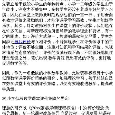
先要立足于低段小学生的年龄特点，小学一二年级的学生由于
年龄小，注意力不够集中，多数学生还没有养成良好的学习习
惯，因此在课堂上教师要时刻观察他们的一言一行，采用全面
有效地评价来激励他们，才能使课堂学习高效，学生才能好学
乐学。其次，针对教师对学生在课堂上的评价现状，我们也存
在许多问题，与新课程标准所倡导新的教学理念和要求，有一
定的距离。如：评价方式单一，教师的霸权主义严重，学生之
间缺乏
自我评价
与互相评价，不能体现学生在评价体系中的主
体地位；评价不够全面，注重对知识和学习结果的评价，忽视
对情感与态度的评价；评价的激励程度不高；不能很好地抓住
课堂预设之外，随机出现 教学资源 做出有效的评价，更好地
促进教学等等。
因此，作为一名低段的小学数学教师，更应该积极投身于小学
低段数学课堂评价策略的研究，加强理论学习，善于总结自己
在数学课堂上有效的评价策略，以便有效地改进教学，提高教
学质量。
对 小学低段数学课堂评价策略的界定
课题的研究以《(20xx版)数学新课程标准》中的 评价理念 为
指导思想。新一轮课程改革倡导 立足过程，促进发展 的课程