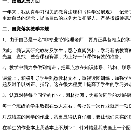
一、政治思想方面
一年来，我认真学习相关的教育法规和《科学发展观》，记录
更新自己的观念，提高自己的业务素质和能力。严格按照师德八
二、自觉落实教学常规
1。由于自己是一名“非专业”的地理老师，要真正具备相应的
为此，我认真研究教材及学生，悉心查阅资料，学习新的教育
光盘，查找、整合课程资源，为上好一节课作有效的准备。
2。教学中我力争做到精讲，把重点放在知识体系、结构、联
课堂上，积极引导学生熟悉教材文本，重视读图训练，加强学
题及时予以纠正、指导。这在很大程度上提高了学生的学习兴
3。认真对待每个同学的作业，因材批阅，为每位同学的发展
每一个班级的学生数都在xx人左右，每批改一次作业就是一
对成绩差的同学的作业，我更显得认真仔细，要让他们真实的
在学生的作业本上我基本上不划“×”，针对错题我或画上一个