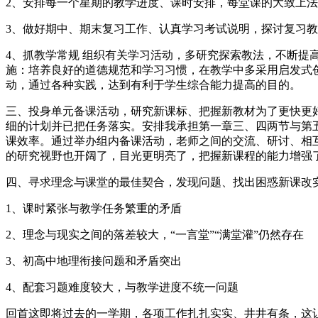
2、安排每一个星期的教学进度、课时安排，每堂课的大致上
3、做好期中、期末复习工作、认真学习考试说明，探讨复习
4、抓教学常规 组织有关学习活动，多研究探索教法，不断
施：培养良好的道德规范和学习习惯，在教学中多采用启发式
动，通过各种实践，达到有利于学生综合能力提高的目的。
三、投身单元备课活动，研究新课标、把握新教材为了更快更
细的计划并已把任务落实。安排我承担第一章三、四两节与第五
课效率。通过举办组内备课活动，老师之间的交流、研讨、相
的研究视野也开阔了，目光更明亮了，把握新课程的能力增强
四、寻求理念与课堂的最佳契合，发现问题、找出困惑新课改
1、课时紧张与教学任务繁重的矛盾
2、理念与现实之间的落差较大，“一言堂”“满堂灌”仍然存在
3、初高中地理衔接问题和矛盾突出
4、配套习题难度较大，与教学进度不统一问题
回首这即将过去的一学期，各项工作扎扎实实、井井有条，这