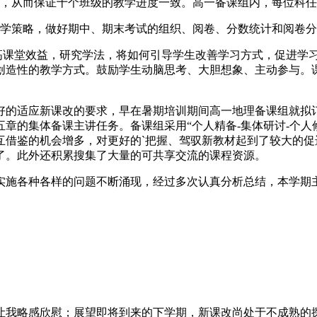
法，从而保证十个班级的教学进度一致。高一备课组内，每位科
教学策略，做好期中、期末考试的组织、阅卷、分数统计和阅卷
提高课堂效益，研究学法，将如何引导学生改善学习方式，促进学
创造性的教学方式。鼓励学生动脑思考、大胆想象、主动参与。课
好的适应新课改的要求，早在暑期培训期间高一地理备课组就拟
章的集体备课主讲任务。备课组采用“个人精备-集体研讨-个人
互借鉴的机会增多，对更好的`把握、驾驭新教材起到了较大的
了。此外还积累搜集了大量的可共享交流的课程资源。
实施各种各样的问题不断涌现，经过多次认真分析总结，本学期
让我略感欣慰；展望即将到来的下学期，新课改尚处于不成熟的