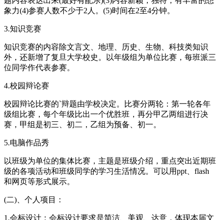
题内容表达出来(最好有配乐)(3)内容新颖，独特，有丰富的想
象力(4)参赛人数不少于2人。(5)时间在2至4分钟。
3.知识竞赛
知识竞赛的内容除文言文、地理、历史、生物、科技类知识
外，还新增了复旦大学校史。以年级组为单位比赛，每班派三
位同学作代表参赛。
4.校园辩论赛
校园辩论比赛的`辩题由学校决定。比赛分两轮：第一轮各年
级组比赛，每个年级比出一个优胜班，再分甲乙两组进行决
赛，甲组是初三、初二，乙组为预备、初一。
5.电脑作品秀
以班级为单位的集体比赛，主题是班级介绍，重点突出近期班
级的各项活动和班级同学的学习生活情况。可以用ppt、flash
和网页等形式展示。
(二)、个人项目：
1.会标设计：会标设计要求是简洁、美观、达意，体现本届文