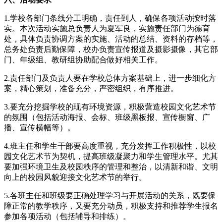
1.学校各部门条线分工明确，责任到人，确保各项活动按时落
实。本次活动实施总负责人为夏军良，实施责任部门为德育
处，具体负责协调方案的实施、活动的总结、资料的存档等，
总务处负责后勤保障，校办负责宣传报道及摄影摄像，其它部
门、年级组、教研组协助配合做好相关工作。
2.责任部门及负责人要在学校总体方案基础上，进一步细化方
案，精心策划，准备充分，严密组织，有序推进。
3.要充分挖掘学校的现有环境资源，积极营造校园文化艺术节
的氛围（包括活动海报、会标、班级黑板报、宣传橱窗、广
播、宣传横幅等）。
4.班主任和学生干部要高度重视，充分发挥工作积极性，以校
园文化艺术节为契机，提高班级凝聚力和学生管理水平。尤其
要加强环境卫生及校园秩序的管理和整治，以清新和谐、文明
向上的校园风貌迎接文化艺术节的举行。
5.各班主任和班级要正确处理学习与开展活动的关系，既要保
障正常的教学秩序，又要充分动员，积极支持和推荐学生报名
参加各项活动（包括辅导和排练）。