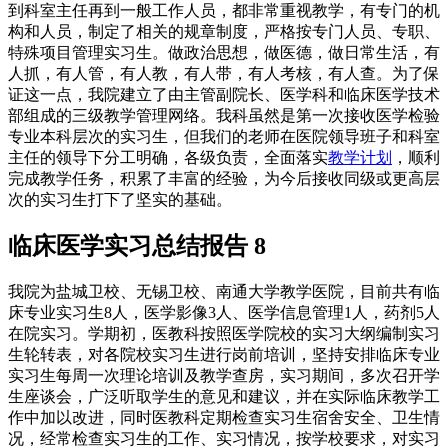
到科室主任再到一般工作人员，都非常重视教学，有专门的机
构和人员，制定了相关的规章制度，严格按专门人员、专职、
特殊项目管理实习生。做政治思想，做医德，做日常生活，有
人抓，有人管，有人教，有人带，有人考核，有人查。为了保
证这一点，我院建立了由主管副院长、医学科和临床医学技术
部组成的三级教学管理网络。我科虽然是第一次接收医学检验
专业本科层次的实习生，但我们的老师在医院领导班子和科室
主任的领导下分工明确，各级负责，全面落实
教学计划
，顺利
完成教学任务，积累了丰富的经验，为今后接收同级或更高层
次的实习生打下了坚实的基础。
临床医学实习总结报告 8
我院为盐城卫校、无锡卫校、南通大学教学医院，目前共有临
床专业实习生8人，医学影像3人、医学信息管理1人，药剂5人
在院实习。学期初，医教科按照医学院校的实习大纲编制实习
生轮转表，对各院校实习生进行岗前培训，坚持安排临床专业
实习生每周一次理论培训及教学查房，实习期间，多次召开学
生座谈会，广泛听取学生的意见和建议，并在实际临床教学工
作中加以改进，同时医教科定期检查实习生宿舍安全、卫生情
况，经常检查实习生的工作、实习情况，按学校要求，对实习