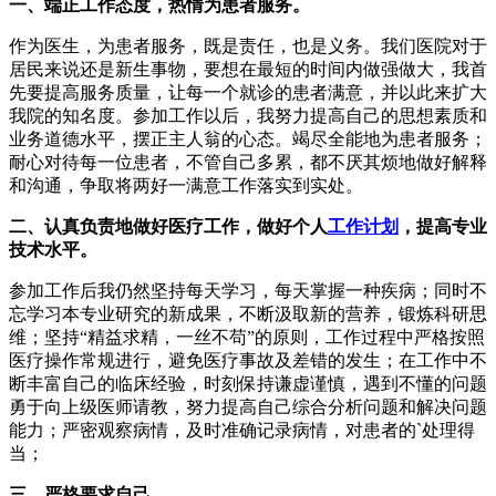
一、端正工作态度，热情为患者服务。
作为医生，为患者服务，既是责任，也是义务。我们医院对于
居民来说还是新生事物，要想在最短的时间内做强做大，我首
先要提高服务质量，让每一个就诊的患者满意，并以此来扩大
我院的知名度。参加工作以后，我努力提高自己的思想素质和
业务道德水平，摆正主人翁的心态。竭尽全能地为患者服务；
耐心对待每一位患者，不管自己多累，都不厌其烦地做好解释
和沟通，争取将两好一满意工作落实到实处。
二、认真负责地做好医疗工作，做好个人
工作计划
，提高专业
技术水平。
参加工作后我仍然坚持每天学习，每天掌握一种疾病；同时不
忘学习本专业研究的新成果，不断汲取新的营养，锻炼科研思
维；坚持“精益求精，一丝不苟”的原则，工作过程中严格按照
医疗操作常规进行，避免医疗事故及差错的发生；在工作中不
断丰富自己的临床经验，时刻保持谦虚谨慎，遇到不懂的问题
勇于向上级医师请教，努力提高自己综合分析问题和解决问题
能力；严密观察病情，及时准确记录病情，对患者的`处理得
当；
三、严格要求自己。