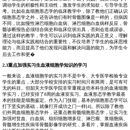
调动学生的积极性和主动性，激发学生的求知欲，引导学生思
考。比如在血细胞形态学的临床教学中，除了教他们正确认识
细胞形态学之外，还告诉他们有时骨髓图像是一样的，但病因
不同，比如慢性淋巴细胞白血病、淋巴细胞白血病样反应，骨
髓诊断报告必须结合病史和临床症状出具，否则会造成误诊。
通过这样的教学，学生可以认识到临床实践的真正意义，理解
理论与临床实践相结合的重要性，不仅培养了学生的临床思维
能力，而且提高了他们发现问题和解决问题的能力，为学生今
后去工作和更�
2.3重点加强实习生血液细胞学知识的学习
一般来说，血液细胞学的实习并不是中专、大专医学检验专业
学生的重点，大部分学校安排的实习时间只有两周，是可有可
无的科目。但韶关大学医学院非常重视这些本科生的血液细胞
学实习，已经安排了8周的血液室实习。血液形态学教学最基
本的技能是细胞鉴定。作为入门技能，基本的细胞形态学可以
打下坚实的基础，就像打开成功之门一样[4]。所以除了教他
们外周血细胞形态学外，还重点教骨髓细胞形态学，让实习生
加强对贫血、白血病、组织细胞增多症、淋巴瘤、浆细胞病、
骨髓增生性疾病等骨髓影像学的研究，多看片，掌握血液疾病