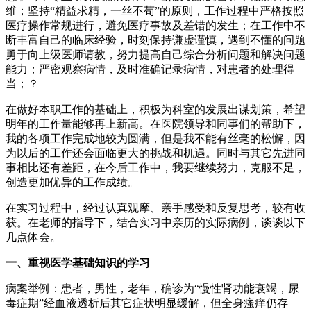
维；坚持“精益求精，一丝不苟”的原则，工作过程中严格按照
医疗操作常规进行，避免医疗事故及差错的发生；在工作中不
断丰富自己的临床经验，时刻保持谦虚谨慎，遇到不懂的问题
勇于向上级医师请教，努力提高自己综合分析问题和解决问题
能力；严密观察病情，及时准确记录病情，对患者的处理得
当；？
在做好本职工作的基础上，积极为科室的发展出谋划策，希望
明年的工作量能够再上新高。在医院领导和同事们的帮助下，
我的各项工作完成地较为圆满，但是我不能有丝毫的松懈，因
为以后的工作还会面临更大的挑战和机遇。同时与其它先进同
事相比还有差距，在今后工作中，我要继续努力，克服不足，
创造更加优异的工作成绩。
在实习过程中，经过认真观摩、亲手感受和反复思考，较有收
获。在老师的指导下，结合实习中亲历的实际病例，谈谈以下
几点体会。
一、重视医学基础知识的学习
病案举例：患者，男性，老年，确诊为“慢性肾功能衰竭，尿
毒症期”经血液透析后其它症状明显缓解，但全身瘙痒仍存