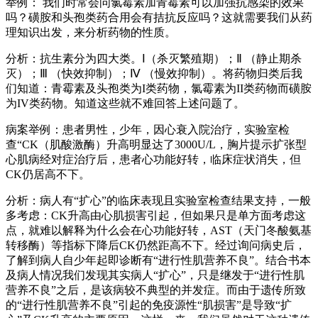
举例： 我们时常会问氯霉素加青霉素可以加强抗感染的效果
吗？磺胺和头孢类药合用会有拮抗反应吗？这就需要我们从药
理知识出发，来分析药物的性质。
分析：抗生素分为四大类。Ⅰ（杀灭繁殖期）；Ⅱ （静止期杀
灭）；Ⅲ （快效抑制）；Ⅳ （慢效抑制）。将药物归类后我
们知道：青霉素及头孢类为I类药物，氯霉素为II类药物而磺胺
为IV类药物。知道这些就不难回答上述问题了。
病案举例：患者男性，少年，因心衰入院治疗，实验室检
查“CK（肌酸激酶）升高明显达了3000U/L，胸片提示扩张型
心肌病经对症治疗后，患者心功能好转，临床症状消失，但
CK仍居高不下。
分析：病人有“扩心”的临床表现且实验室检查结果支持，一般
多考虑：CK升高由心肌损害引起，但如果只是单方面考虑这
点，就难以解释为什么会在心功能好转，AST（天门冬酸氨基
转移酶）等指标下降后CK仍然距高不下。经过询问病史后，
了解到病人自少年起即诊断有“进行性肌营养不良”。结合书本
及病人情况我们发现其实病人“扩心”，只是继发于“进行性肌
营养不良”之后，是该病较不典型的并发症。而由于遗传所致
的“进行性肌营养不良”引起的免疫源性“肌损害”是导致“扩