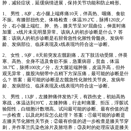
肿，减轻症状，延缓病情进展，保持关节功能和防止畸形。
1、 男性，8岁，右小腿上端疼痛10天，伴高热、咽痛、食欲
不振。有膝部扭伤史。体格检查：体温39.2℃，脉搏120次／
分，右小腿上端红、肿、热，膝关节呈30°屈曲位，伸直时痛
加重，x线片未见明显异常。该病人的初步诊断是什么？ 答
案：该病人的初步诊断是右胫骨急性化脓性骨髓炎。发病年
龄、发病部位、临床表现及x线表现均符合这一诊断。
2、 女性，9岁，8天前突发左髋剧痛，左下肢活动受限，伴畏
寒、高热、全身不适及食欲不振，急重病容，贫血，体温
38.7℃，脉搏100次／分，左大腿近端肿胀，皮温升高，但外
观无异常，腹股沟韧带中点稍下方深压痛，最可能的诊断是什
么？ 答案：最可能的诊断是左髋急性化脓性关节炎。发病年
龄、发病部位、临床表现及x线表现均符合这一诊断。
3、 男性，13岁，左膝肿痛伴发热7天，有跌伤史，初始高热
寒战，体温达到39℃，左膝肿痛，行走时痛重、拒压，浮髌试
验阳性，白细胞计数增高。试问最可能的诊断、最有价值的进
一步检查，以及此时应怎么处理？ 答案：①最可能的诊断是
左膝关节化脓性关节炎；②最有价值的进一步检查是膝关节穿
刺，并作革兰氏染色涂片及脓培养；③及时的处理应该是膝关