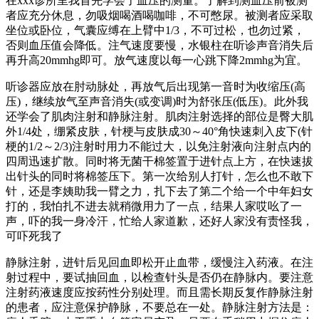
在xxx诊所里我首先学会了血压的测量。了解到测血压前被测
者应充分休息，勿吸烟喝酒喝咖啡，不可憋尿。被测者应采取
坐位或卧位，气囊应缚在上臂中1/3，不可过松，也勿过紧，
否则血压值会降低。注气速度要慢，水银柱在听诊声音消失后
再升高20mmhg即可。放气速度以每一心跳下降2mmhg为宜。
听诊器应放在肘动脉处，再放气后出现第一音时为收缩压(高
压)，继续放气至声音消失(或变调)时为舒张压(低压)。此外我
还学会了肌肉注射和静脉注射。肌肉注射选择的部位是臀大肌
外1/4处，绷紧皮肤，针梗与皮肤成30～40°角快速刺入皮下(针
梗的1/2～2/3)注射时用力不能过大，以免注射液向注射点内的
四周迅速扩散。同时将无菌干棉签置于进针点上方，在快速拔
出针头的同时将棉签压下。第一次给别人打针，怎么也不敢下
针，还是李姨助我一臂之力，扎下去了第二个给一个中年妇女
打的，我怕扎不进去就稍微用力了一点，结果人家哎吆了一
声，吓的我一身冷汗，忙给人家道歉，还好人家没有责怪我，
可吓死我了
静脉注射，进针后见回血即松开止血带，缓慢注入药液。在注
射过程中，要试抽回血，以检查针头是否仍在静脉内。要注意
注射药液速度应按药性分别处理。而且需长期反复作静脉注射
的患者，应注意保护静脉，不要总在一处。静脉注射方法是：