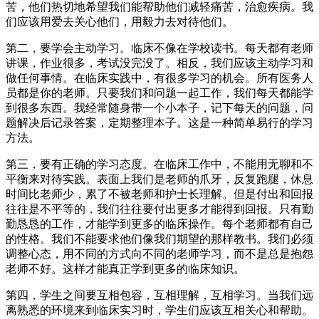
苦，他们热切地希望我们能帮助他们减轻痛苦，治愈疾病。我
们应该用爱去关心他们，用毅力去对待他们。
第二，要学会主动学习。临床不像在学校读书。每天都有老师
讲课，作业很多，考试没完没了。相反，我们应该主动学习和
做任何事情。在临床实践中，有很多学习的机会。所有医务人
员都是你的老师。只要我们和问题一起工作，我们每天都能学
到很多东西。我经常随身带一个小本子，记下每天的问题，问
题解决后记录答案，定期整理本子。这是一种简单易行的学习
方法。
第三，要有正确的学习态度。在临床工作中，不能用无聊和不
平衡来对待实践。表面上我们是老师的爪牙，反复跑腿，休息
时间比老师少，累了不被老师和护士长理解。但是付出和回报
往往是不平等的，我们往往要付出更多才能得到回报。只有勤
勤恳恳的工作，才能学到更多的临床操作。每个老师都有自己
的性格。我们不能要求他们像我们期望的那样教书。我们必须
调整心态，用不同的方式向不同的老师学习，而不是总是抱怨
老师不好。这样才能真正学到更多的临床知识。
第四，学生之间要互相包容，互相理解，互相学习。当我们远
离熟悉的环境来到临床实习时，学生们应该互相关心和帮助。