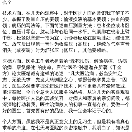
么？
技术方面。在几天的观察中，对于医护方面的常识我了解了不
少。掌握了测量血压的要领；输液换液的基本要领；抽血的要
领；病历的写法等。下面简述血压测量方法：患者坐位或者卧
位，血压计零点、肱动脉与心脏同一水平。气囊绑在患者上臂
中部，松紧以塞进一指为宜，听诊器应放在肱动脉处，缓慢充
气。放气后出现第一音时为收缩压（高压），继续放气至声音
消失（或变调）时为舒张压（低压）。其他要领略。
医德方面。医务工作者承担着的“救死扶伤、解除病痛、防病
治病、康复保健”的使命。唐代“医圣”孙思邈在所著《千金
方》论大医精诚有这样的论述：“凡大医治病，必当安神定
志，无欲无求，先发大慈恻隐之心，誓愿普救寒灵之苦。”因
此，医生必然要掌握先进医疗技术，同时更要具有爱岗敬业、
廉洁奉献、全心全意为人民服务的品格。从这几天的实践观察
中，每位医护人员的真诚笑容，对病人和家属的亲切问候，都
深深地打动着我。医生治病救人的初衷一直都存在。要做一个
好的医生，首先要有好的品德。我一定会牢记于心的。
个人方面。虽然我不是真正意义上的见习生，但是我有着真心
求学的态度。在七天与医院的亲密接触中，我明白了，知识是