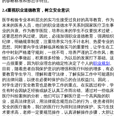
的诊断标准和形态学特点。
2.4重视职业道德教育，树立安全意识
医学检验专业本科层次的实习生接受过良好的高等教育。作为
未来的医务人员，他们的职业道德水平关系到国家医疗卫生事
业的兴衰。作为教学医院，培养出来的学生不仅要技术过硬，
还要思想作风过硬。因此，必须加强职业道德教育，强调组织
纪律，明确规章制度，注重培养实习生不计名利、热爱专业的
思想。同时要向学生讲解临床检验实习的重要性，让学生在工
作中时刻严格遵守规则，一丝不苟，培养严谨的工作作风；教
他们从小事做起，积累很多经验，为以后的发展打下基础。这
一点很重要，因为职业理念的稳定性决定了个人的
职业规划
。
目前，随着患者自我保护意识的增强和医疗纠纷的增多，有必
要教育学生学习、理解和遵守法律，了解实际工作中可能遇到
的法律问题，以便在必要时保护自己的合法权益[5]。因此，
对学生进行安全教育也是教学工作的重点。在实践过程中，学
生有时会因缺乏经验或缺乏认真工作而出错。通过对一些临床
医疗纠纷案例的分析，他们可以了解医疗是一个高风险的职
业，提高法律意识，用法律观念规范自己的行为，使患者得到
安全的医疗服务，我们的医疗行为得到法律的保护。实习生技
术要求高，老师一定要规范操作，认真讲解操作步骤，大胆让