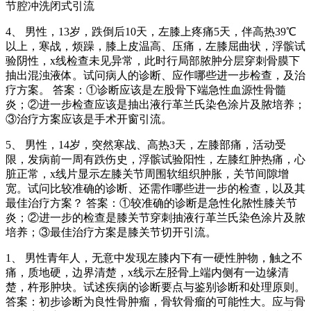
节腔冲洗闭式引流
4、 男性，13岁，跌倒后10天，左膝上疼痛5天，伴高热39℃
以上，寒战，烦躁，膝上皮温高、压痛，左膝屈曲状，浮髌试
验阴性，x线检查未见异常，此时行局部脓肿分层穿刺骨膜下
抽出混浊液体。试问病人的诊断、应作哪些进一步检查，及治
疗方案。 答案：①诊断应该是左股骨下端急性血源性骨髓
炎；②进一步检查应该是抽出液行革兰氏染色涂片及脓培养；
③治疗方案应该是手术开窗引流。
5、 男性，14岁，突然寒战、高热3天，左膝部痛，活动受
限，发病前一周有跌伤史，浮髌试验阳性，左膝红肿热痛，心
脏正常，x线片显示左膝关节周围软组织肿胀，关节间隙增
宽。试问比较准确的诊断、还需作哪些进一步的检查，以及其
最佳治疗方案？ 答案：①较准确的诊断是急性化脓性膝关节
炎；②进一步的检查是膝关节穿刺抽液行革兰氏染色涂片及脓
培养；③最佳治疗方案是膝关节切开引流。
1、 男性青年人，无意中发现左膝内下有一硬性肿物，触之不
痛，质地硬，边界清楚，x线示左胫骨上端内侧有一边缘清
楚，杵形肿块。试述疾病的诊断要点与鉴别诊断和处理原则。
答案：初步诊断为良性骨肿瘤，骨软骨瘤的可能性大。应与骨