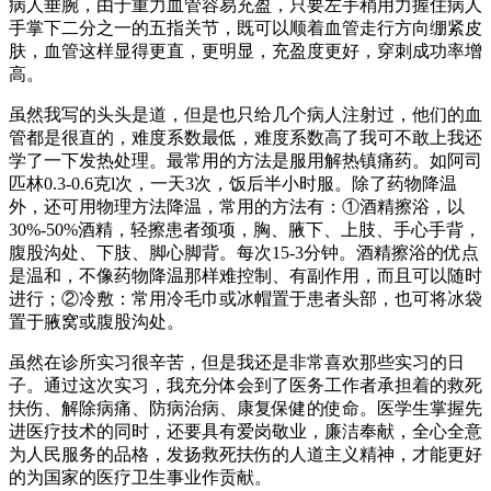
病人垂腕，由于重力血管容易充盈，只要左手稍用力握住病人
手掌下二分之一的五指关节，既可以顺着血管走行方向绷紧皮
肤，血管这样显得更直，更明显，充盈度更好，穿刺成功率增
高。
虽然我写的头头是道，但是也只给几个病人注射过，他们的血
管都是很直的，难度系数最低，难度系数高了我可不敢上我还
学了一下发热处理。最常用的方法是服用解热镇痛药。如阿司
匹林0.3-0.6克l次，一天3次，饭后半小时服。除了药物降温
外，还可用物理方法降温，常用的方法有：①酒精擦浴，以
30%-50%酒精，轻擦患者颈项，胸、腋下、上肢、手心手背，
腹股沟处、下肢、脚心脚背。每次15-3分钟。酒精擦浴的优点
是温和，不像药物降温那样难控制、有副作用，而且可以随时
进行；②冷敷：常用冷毛巾或冰帽置于患者头部，也可将冰袋
置于腋窝或腹股沟处。
虽然在诊所实习很辛苦，但是我还是非常喜欢那些实习的日
子。通过这次实习，我充分体会到了医务工作者承担着的救死
扶伤、解除病痛、防病治病、康复保健的使命。医学生掌握先
进医疗技术的同时，还要具有爱岗敬业，廉洁奉献，全心全意
为人民服务的品格，发扬救死扶伤的人道主义精神，才能更好
的为国家的医疗卫生事业作贡献。