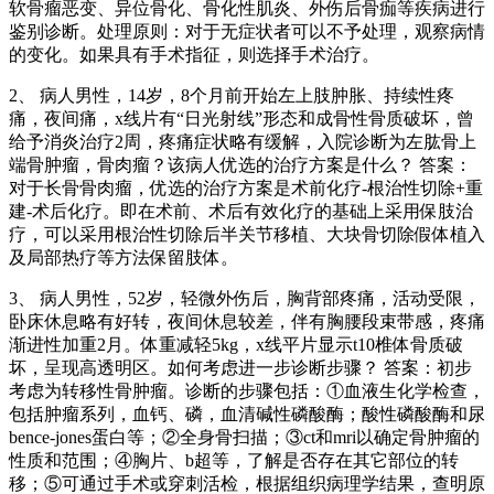
软骨瘤恶变、异位骨化、骨化性肌炎、外伤后骨痂等疾病进行
鉴别诊断。处理原则：对于无症状者可以不予处理，观察病情
的变化。如果具有手术指征，则选择手术治疗。
2、 病人男性，14岁，8个月前开始左上肢肿胀、持续性疼
痛，夜间痛，x线片有“日光射线”形态和成骨性骨质破坏，曾
给予消炎治疗2周，疼痛症状略有缓解，入院诊断为左肱骨上
端骨肿瘤，骨肉瘤？该病人优选的治疗方案是什么？ 答案：
对于长骨骨肉瘤，优选的治疗方案是术前化疗-根治性切除+重
建-术后化疗。即在术前、术后有效化疗的基础上采用保肢治
疗，可以采用根治性切除后半关节移植、大块骨切除假体植入
及局部热疗等方法保留肢体。
3、 病人男性，52岁，轻微外伤后，胸背部疼痛，活动受限，
卧床休息略有好转，夜间休息较差，伴有胸腰段束带感，疼痛
渐进性加重2月。体重减轻5kg，x线平片显示t10椎体骨质破
坏，呈现高透明区。如何考虑进一步诊断步骤？ 答案：初步
考虑为转移性骨肿瘤。诊断的步骤包括：①血液生化学检查，
包括肿瘤系列，血钙、磷，血清碱性磷酸酶；酸性磷酸酶和尿
bence-jones蛋白等；②全身骨扫描；③ct和mri以确定骨肿瘤的
性质和范围；④胸片、b超等，了解是否存在其它部位的转
移；⑤可通过手术或穿刺活检，根据组织病理学结果，查明原