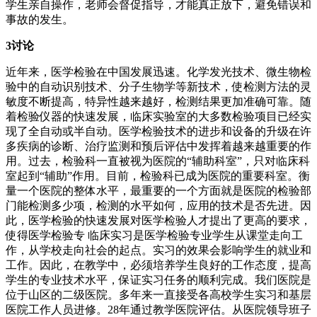
学生亲自操作，老师会督促指导，才能真正放下，避免错误和
事故的发生。
3讨论
近年来，医学检验在中国发展迅速。化学发光技术、微生物检
验中的自动识别技术、分子生物学等新技术，使检测方法的灵
敏度不断提高，特异性越来越好，检测结果更加准确可靠。随
着检验仪器的快速发展，临床实验室的大多数检验项目已经实
现了全自动或半自动。医学检验技术的进步和设备的升级在许
多疾病的诊断、治疗监测和预后评估中发挥着越来越重要的作
用。过去，检验科一直被视为医院的“辅助科室”，只对临床科
室起到“辅助”作用。目前，检验科已成为医院的重要科室。衡
量一个医院的整体水平，最重要的一个方面就是医院的检验部
门能检测多少项，检测的水平如何，应用的技术是否先进。因
此，医学检验的快速发展对医学检验人才提出了更高的要求，
使得医学检验专 临床实习是医学检验专业学生从课堂走向工
作，从学校走向社会的起点。实习的效果会影响学生的就业和
工作。因此，在教学中，必须培养学生良好的工作态度，提高
学生的专业技术水平，保证实习任务的顺利完成。我们医院是
位于山区的二级医院。多年来一直接受各高校学生实习和基层
医院工作人员进修。28年通过教学医院评估。从医院领导班子