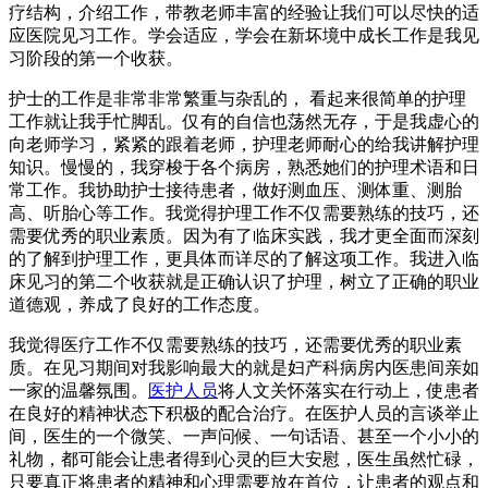
疗结构，介绍工作，带教老师丰富的经验让我们可以尽快的适
应医院见习工作。学会适应，学会在新坏境中成长工作是我见
习阶段的第一个收获。
护士的工作是非常非常繁重与杂乱的， 看起来很简单的护理
工作就让我手忙脚乱。仅有的自信也荡然无存，于是我虚心的
向老师学习，紧紧的跟着老师，护理老师耐心的给我讲解护理
知识。慢慢的，我穿梭于各个病房，熟悉她们的护理术语和日
常工作。我协助护士接待患者，做好测血压、测体重、测胎
高、听胎心等工作。我觉得护理工作不仅需要熟练的技巧，还
需要优秀的职业素质。因为有了临床实践，我才更全面而深刻
的了解到护理工作，更具体而详尽的了解这项工作。我进入临
床见习的第二个收获就是正确认识了护理，树立了正确的职业
道德观，养成了良好的工作态度。
我觉得医疗工作不仅需要熟练的技巧，还需要优秀的职业素
质。在见习期间对我影响最大的就是妇产科病房内医患间亲如
一家的温馨氛围。
医护人员
将人文关怀落实在行动上，使患者
在良好的精神状态下积极的配合治疗。在医护人员的言谈举止
间，医生的一个微笑、一声问候、一句话语、甚至一个小小的
礼物，都可能会让患者得到心灵的巨大安慰，医生虽然忙碌，
只要真正将患者的精神和心理需要放在首位，让患者的观点和