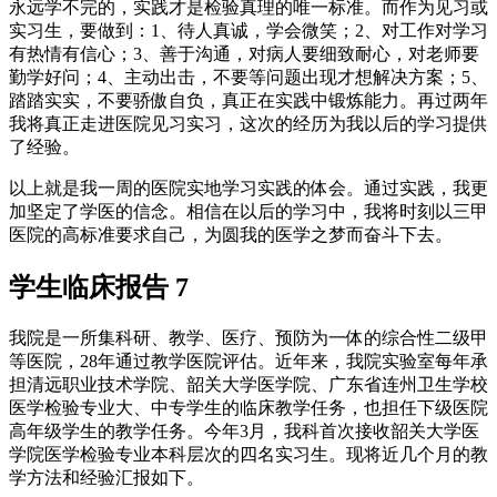
永远学不完的，实践才是检验真理的唯一标准。而作为见习或
实习生，要做到：1、待人真诚，学会微笑；2、对工作对学习
有热情有信心；3、善于沟通，对病人要细致耐心，对老师要
勤学好问；4、主动出击，不要等问题出现才想解决方案；5、
踏踏实实，不要骄傲自负，真正在实践中锻炼能力。再过两年
我将真正走进医院见习实习，这次的经历为我以后的学习提供
了经验。
以上就是我一周的医院实地学习实践的体会。通过实践，我更
加坚定了学医的信念。相信在以后的学习中，我将时刻以三甲
医院的高标准要求自己，为圆我的医学之梦而奋斗下去。
学生临床报告 7
我院是一所集科研、教学、医疗、预防为一体的综合性二级甲
等医院，28年通过教学医院评估。近年来，我院实验室每年承
担清远职业技术学院、韶关大学医学院、广东省连州卫生学校
医学检验专业大、中专学生的临床教学任务，也担任下级医院
高年级学生的教学任务。今年3月，我科首次接收韶关大学医
学院医学检验专业本科层次的四名实习生。现将近几个月的教
学方法和经验汇报如下。