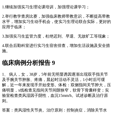
1.继续加强实习生理论课培训，加强理论课学习；
2.举行教学查房比赛，加强临床教师带教意识，不断提高带教
水平，增加实习生动手机会，使实习生理论联合实际，更好的
应用于临床；
3.加强实习生监管力度，杜绝迟到、早退、无故旷工等现象；
4.联合后勤科室进行实习生宿舍排查，增加生活设施及安全措
施。
临床病例分析报告 9
1、 病人，女，38岁，5年前无明显诱因逐渐出现双手指关节
及手腕关节肿胀、疼痛，晨起时活动不灵活，1小时后可缓
解，近一年来发现手开始变形。体检：双侧指间关节肿大，压
痛明显，x线检查见指间关节间隙狭窄，软骨下骨囊样变；实
验室检查类风湿因子阴性，血沉15mm/h。试述诊断及治疗原
则。
答案：类风湿性关节炎。治疗原则：控制炎症，消除关节水