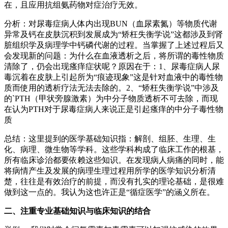
在，且应用抗组氨药物对症治疗无效。
分析：对尿毒症病人体内出现BUN（血尿素氮）等物质代谢
异常及钙在皮肤沉积到发展成为“矫枉失衡学说”这都涉及到肾
脏组织学及病理学中钙磷代谢的过程。当掌握了上述过程后又
会发现新的问题：为什么在血液透析之后，将所谓的毒性物质
清除了，仍会出现瘙痒症状呢？原因在于：1、尿毒症病人尿
毒沉着在皮肤上引起所为“痕迹现象”这是针对血液中的毒性物
质而使用的透析疗法无法去除的。2、“矫枉失衡学说”中涉及
的`PTH（甲状旁腺激素）为中分子物质透析不可去除，而现
在认为PTH对于尿毒症病人来说正是引起瘙痒的中分子毒性物
质
总结：这里提到的医学基础知识指：解剖、组胚、生理、生
化、病理、微生物等学科。这些学科构成了临床工作的根基，
所有临床诊治都要依赖这些知识。在发现病人病痛的同时，能
将病情产生及发展的病理生理过程用所学的医学知识分析清
楚，往往是有效治疗的前提，而没有扎实的理论基础，是很难
做到这一点的。我认为这也许正是“循症医学”的涵义所在。
二、注重专业基础知识与临床知识的结合