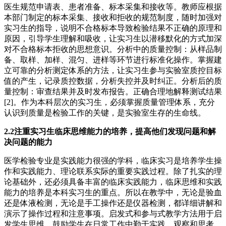
医生规范申请表、患者准备、标本采集和接收等。教师应根据
本部门制定的标本采集、接收和拒收的规范制度，随时加强对
实习生的指导，说明不合格标本导致检验结果不正确的原理和
原因，引导学生理解和吸收，让实习生以潜移默化的方式加深
对不合格标本拒收的思想意识。分析中的质量控制：从样品制
备、取样、加样、混匀、进样等环节进行标准化操作。掌握建
立可靠的分析测定体系的方法，让实习生参与实验室质控目标
值的产生，记录质控数据，分析失控并及时纠正。分析后的质
量控制：审查结果并及时发布报告。正确合理地解释测试结果
[2]。作为本科层次的实习生，必须掌握质量管理体系，充分
认识到质量是检验工作的关键，是实验室生存的生命线。
2.2注重实习生临床思维能力的培养，提高他们发现问题和解
决问题的能力
医学检验专业是实践能力很强的学科，临床实习是培养学生操
作和实践能力、理论联系实际的重要实践过程。除了扎实的理
论基础外，还必须具备丰富的临床实践能力，临床思维和实践
能力的培养是本科实习生的重点。所以在教学中，无论是验血
还是体液检测，无论是手工操作还是仪器检测，都详细讲解和
演示了操作过程和注意事项。启发式和参与式教学方法用于启
发学生思维，鼓励学生在日常工作中勤于实践、观察和思考，