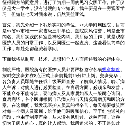
征得院方的同意后，进行了为期一周的见习实践工作。由于仅
仅是大一学生，没有过硬的专业知识，我主要是在一旁观看学
习，但短短七天对我来说，仍然受益匪浅。
首先，我先介绍一下我所实习的单位。xx大学附属医院，目前
是xx省xx市唯一一家省级三甲单位。医院院风信誉，均是全市
闻名。我所实践的科室是神经内科。我所做的工作，就是观察
医护人员的日常工作，以及同医生一起查房。这些看似简单的
工作，却处处都蕴藏着学问。
下面我将从制度、技术、思想和个人方面阐述我的心得体会。
制度严格。医院所有的医护人员都要严格遵守各项
规章制度
。
按时交接班并在8点正式上班前提前15分钟上岗。交班完毕，
各负责人员即随主任或上级医师查房，了解病人情况，聆听病
人主诉，对病人进行必要检查。在言语方面，必须亲和友善，
不能命令不能冷淡，要与病人及其家属如亲人一般耐心询问。
查房完毕，各个医师根据自己病人的当天情况写病历和医治方
案。在这期间，我发现医护人员真的很辛苦，每天都要微笑面
对每一个病人及家属，给予他们温暖和信心。至于红包送礼的
问题，也由于制度严格，从来没有见到过。这种严谨，这种一
切为了病人的心，真的让人感动。我所追求的，不正是如此