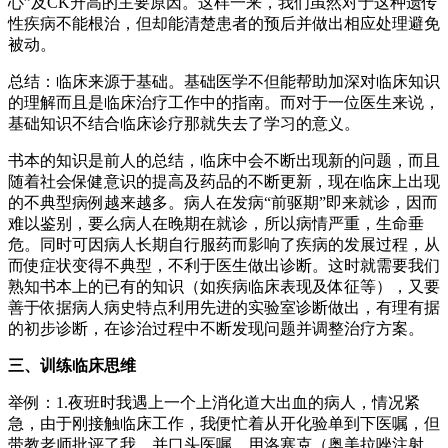
心”及CK升高的主要原因。这样一来，我们虽然对于这种遗传
性疾病不能根治，但却能清楚患者的预后并做出相应处理避免
被动。
总结：临床来源于基础。基础医学不但能帮助加深对临床知识
的理解而且是临床治疗工作中的指南。而对于一位医生来说，
基础知识不结合临床诊疗那就失去了学习的意义。
书本的知识是前人的总结，临床中会不断出现新的问题，而且
随着社会保健意识的提高及药品的不断更新，现在临床上出现
的不典型病例越来越多。病人在发病“前驱期”即来就诊，因而
难以鉴别，要么病人在晚期在就诊，所以病情严重，生命垂
危。同时可因病人长期自行服药而影响了疾病的发展过程，从
而使症状变得不典型，不利于医生做出诊断。这时就需要我们
熟知书本上的已有的知识（如疾病临床表现及体征等），又要
善于依据病人病史特点利用先进的实验室诊断做出，有理有据
的初步诊断，在诊治过程中不断发现问题并调整治疗方案。
三、训练临床思维
举例：1.夜班时我遇上一个上消化道大出血的病人，情况紧
急，由于刚接触临床工作，我便忙着从开化验单到下医嘱，但
带教老师批评了我，并口头医嘱，用洛塞克（奥美拉唑注射