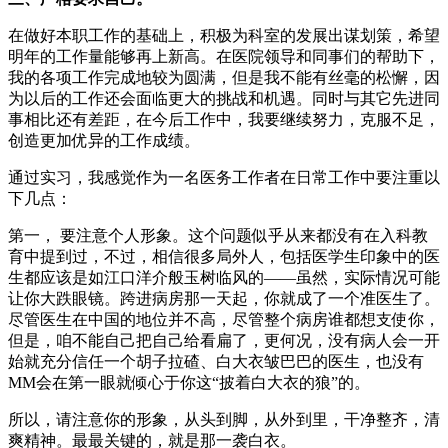
在做好本职工作的基础上，积极为科室的发展出谋划策，希望
明年的工作量能够再上新高。在医院领导和同事们的帮助下，
我的各项工作完成地较为圆满，但是我不能有丝毫的松懈，因
为以后的工作还会面临更大的挑战和机遇。同时与其它先进同
事相比还有差距，在今后工作中，我要继续努力，克服不足，
创造更加优异的工作成绩。
通过实习，我感觉作为一名医务工作者在日常工作中要注重以
下几点：
第一， 要注意个人形象。这个问题似乎从来都没有在入科教
育中提到过，不过，相信很多局外人，包括医学生印象中的医
生都应该是如江口洋介般玉树临风的——虽然，实际情况可能
让你大跌眼镜。跨进病房那一天起，你就成了一个准医生了。
尽管医生在中国的地位并不高，尽管整个病房谁都想支使你，
但是，咱不能自己把自己给看扁了，更何况，没有病人会一开
始就充分信任一个胡子拉碴、白大衣皱巴巴的医生，也没有
MM会在第一眼就倾心于你这“披着白大衣的狼”的。
所以，请注意你的形象，从头到脚，从外到里，干净整齐，清
爽精神。最最关键的，就是那一袭白衣。