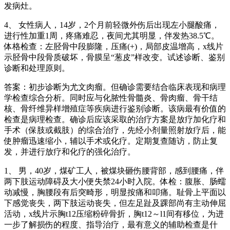
发病灶。
4、 女性病人，14岁，2个月前轻微外伤后出现左小腿酸痛，
进行性加重1周，疼痛难忍，夜间尤其明显，伴发热38.5℃。
体格检查：左胫骨中段膨隆，压痛(+)，局部皮温增高，x线片
示胫骨中段骨质破坏，骨膜呈“葱皮”样改变。试述诊断、鉴别
诊断和处理原则。
答案：初步诊断为尤文肉瘤。但确诊需要结合临床表现和病理
学检查综合分析。同时应与化脓性骨髓炎、骨肉瘤、骨干结
核、骨纤维异样增殖症等疾病进行鉴别诊断。该病最有价值的
检查是病理检查。确诊后应该采取的治疗方案是放疗加化疗和
手术（保肢或截肢）的综合治疗，先经小剂量照射放疗后，能
使肿瘤迅速缩小，辅以手术或化疗。定期复查随访，防止复
发，并进行放疗和化疗的强化治疗。
1、 男，40岁，煤矿工人，被煤块砸伤腰背部，感到腰痛，伴
两下肢运动障碍及大小便失禁24小时入院。体检：腹胀、肠蠕
动减慢，胸腰段有后突畸形，明显按痛和叩痛。耻骨上平面以
下感觉丧失，两下肢运动丧失，但左足趾及踝部尚有主动伸屈
活动，x线片示胸t12压缩粉碎骨折，胸t12～l1间有移位，为进
一步了解损伤的程度、指导治疗，最有意义的辅助检查是什