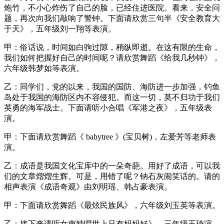
炮竹，不小心炸伤了自己的脸，已经住进医院。看来，安全问
题，再次向我们敲响了警钟。下面请欣赏三句半《安全教育大
于天》，五年级刘一翔等表演。
甲：俗话说，时间如白驹过隙，稍纵即逝。在这有限的生命，
我们如何把握好自己的时间呢？请欣赏舞蹈《给我几秒钟》，
六年级韩梦如等表演。
乙：同学们，党的以来，我国的国防、海防进一步加强，钓鱼
岛处于我国的海防区内不容侵犯。而这一切，莫不归功于我们
英勇的海军战士。下面请听小合唱《军港之夜》，五年级表
演。
甲：下面请欣赏舞蹈《 babytree 》(宝贝树)，左爱芳等老师表
演。
乙：成语是我国文化宝库中的一朵奇葩。用好了成语，可以我
们的文章熠熠生辉。可是，用错了呢？钠石灰闹笑话的。请的
相声表演《成语奇观》由刘明瑶、韩占豪表演。
甲：下面请欣赏舞蹈《最炫民族风》，六年级刘玉英等表演。
乙：接下来请听女声独唱世上只有妈妈好》，三年级王琦演