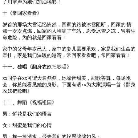
了用掌声为她们加油喝彩！
十《常回家看看》
岁首的那场大雪记忆依然，回家的路被冰雪阻断，回家的'情
却一次次点燃，回家的人堆满了车站，忍受冰雪之冻，冒着生
命危险，为的就是回家看看！
家中的父母年岁已大，家中的妻儿需要承欢，家是我们生命的
牵挂，家是我们温暖的港湾，常回家看看吧，常回家看看！
十一、独唱《翻身农奴把歌唱》
xx同学在xx可谓大名鼎鼎，她噪音甜美，能歌善舞，每场晚
会，你总能看见她的身影。下面有请xx为大家演唱一首《翻身
农奴把歌唱》
十二、舞蹈《祝福祖国》
男：鲜花是我们的语言
女：甜蜜是我们的心情
男：掬一捧清水，带去我们的祝愿绵绵如风；