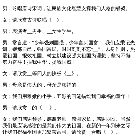
男：吟唱唐诗宋词，让民族文化智慧支撑我们人格的脊梁。
女：请欣赏古诗联唱《__》。
男：表演者__男生、__女生学生。
男。常言道：“少年强则国强，少年富则国富”，我们应秉记先
训，锻炼自己，强国富民。时时刻刻不忘“__”，以身作则，热
爱祖国，报效祖国。树立以建设强大祖国为理想，坚持不懈，
努力奋斗！振我中华，扬我国威！
女：请欣赏__等四人的快板《__》。
男：母亲是伟大的，母亲是慈祥的。
女：我们用稚嫩的小手，五彩的画笔描绘我们幸福的童年！
男：请欣赏__的《___》。
女：我们感谢领导，感谢老师，感谢家长，感谢朋友。当然，
我们最应该感谢的是我们伟大的祖国。在新的一年到来之际，
让我们祝福祖国更加繁荣富强。请欣赏__合唱《__》。