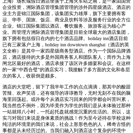
上海广场长城假日酒店坐落于上海火车站之南，是一家由国营
企业投资，洲际酒店管理集团管理的涉外四星级酒店。酒店的
业主方是锦江国际集团，该集团实力雄厚，旗下主要拥有客
运、华亭、国旅、饭店、商业及饮料等涉及服务行业的全方位
企业。锦江国际集团以酒店、餐饮服务、旅游客运为核心产
业。而管理方洲际酒店管理集团是目前全球最大的酒店集团，
旗下拥有包括假日在内的七个酒店品牌。holiday inn酒店目前
已有三家落户上海，holiday inn downtown shanghai（酒店的英
文全称）是其中一家四星级商务型酒店。作为一个国际品牌酒
店，酒店接待的大多是外国商务客人和团队客人；而作为上海
闸北区最好的酒店，酒店承接了该区许多婚宴和会议。在这样
的一家“中西合璧”的酒店实习，我接触了多方面的文化和各层
次的客人，收获倒是颇多。
酒店的大堂吧，留下了我半年工作的点点滴滴，那其中的酸甜
苦辣、欢声笑语，还有领导的谆谆教导，无时无刻不在我的脑
海里回荡起。或许每个从酒店实习回来的同学都会叫苦叫累，
我当然也不例外，因为毕竟作为学生的我们是从未体验过那种
一站就得八小时，一托起托盘就感觉沉重的生活的。所以，这
实习对我们来说是身体素质的挑战！作为至今还待在学校这种
纯洁的环境里的我们来说，社会上形形色色的人，稀奇古怪的
事都是从未经历过的。当我们融入到酒店这个复杂的环境中