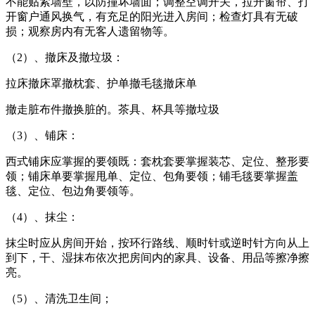
不能贴紧墙壁，以防撞坏墙面；调整空调开关，拉开窗帘、打
开窗户通风换气，有充足的阳光进入房间；检查灯具有无破
损；观察房内有无客人遗留物等。
（2）、撤床及撤垃圾：
拉床撤床罩撤枕套、护单撤毛毯撤床单
撤走脏布件撤换脏的。茶具、杯具等撤垃圾
（3）、铺床：
西式铺床应掌握的要领既：套枕套要掌握装芯、定位、整形要
领；铺床单要掌握甩单、定位、包角要领；铺毛毯要掌握盖
毯、定位、包边角要领等。
（4）、抹尘：
抹尘时应从房间开始，按环行路线、顺时针或逆时针方向从上
到下，干、湿抹布依次把房间内的家具、设备、用品等擦净擦
亮。
（5）、清洗卫生间；