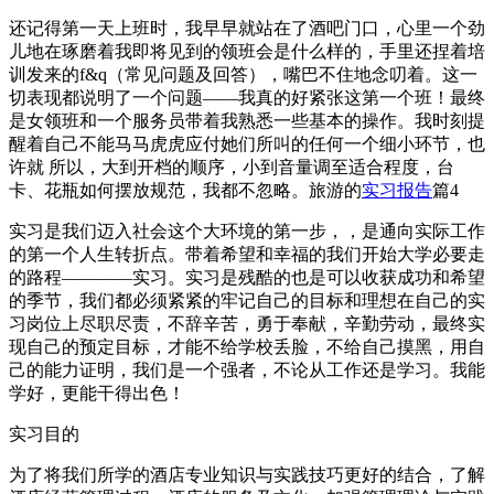
还记得第一天上班时，我早早就站在了酒吧门口，心里一个劲
儿地在琢磨着我即将见到的领班会是什么样的，手里还捏着培
训发来的f&q（常见问题及回答），嘴巴不住地念叨着。这一
切表现都说明了一个问题——我真的好紧张这第一个班！最终
是女领班和一个服务员带着我熟悉一些基本的操作。我时刻提
醒着自己不能马马虎虎应付她们所叫的任何一个细小环节，也
许就 所以，大到开档的顺序，小到音量调至适合程度，台
卡、花瓶如何摆放规范，我都不忽略。旅游的
实习报告
篇4
实习是我们迈入社会这个大环境的第一步，，是通向实际工作
的第一个人生转折点。带着希望和幸福的我们开始大学必要走
的路程————实习。实习是残酷的也是可以收获成功和希望
的季节，我们都必须紧紧的牢记自己的目标和理想在自己的实
习岗位上尽职尽责，不辞辛苦，勇于奉献，辛勤劳动，最终实
现自己的预定目标，才能不给学校丢脸，不给自己摸黑，用自
己的能力证明，我们是一个强者，不论从工作还是学习。我能
学好，更能干得出色！
实习目的
为了将我们所学的酒店专业知识与实践技巧更好的结合，了解