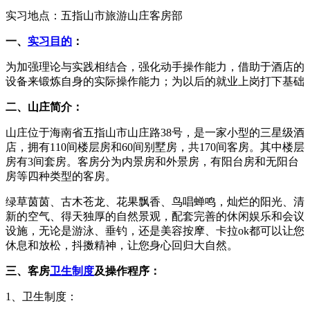
实习地点：五指山市旅游山庄客房部
一、
实习目的
：
为加强理论与实践相结合，强化动手操作能力，借助于酒店的
设备来锻炼自身的实际操作能力；为以后的就业上岗打下基础
二、山庄简介：
山庄位于海南省五指山市山庄路38号，是一家小型的三星级酒
店，拥有110间楼层房和60间别墅房，共170间客房。其中楼层
房有3间套房。客房分为内景房和外景房，有阳台房和无阳台
房等四种类型的客房。
绿草茵茵、古木苍龙、花果飘香、鸟唱蝉鸣，灿烂的阳光、清
新的空气、得天独厚的自然景观，配套完善的休闲娱乐和会议
设施，无论是游泳、垂钓，还是美容按摩、卡拉ok都可以让您
休息和放松，抖擞精神，让您身心回归大自然。
三、客房
卫生制度
及操作程序：
1、卫生制度：