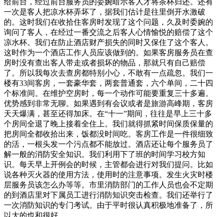
给前台，经过前台服务员的委婉暗示客人才将茶杯归还。还有
一次是客人把凉水杯弄坏了，据我们估计是往里倒开水激破
的。这时我们在收拾住客房时发现了这个问题，久及时委婉的
询问了客人，在经过一番交流之后客人心情愉悦的赔偿了这个
凉水杯。我们在防止酒店财产损失的同时又保住了这个客人。
这时作为一个酒店工作人员应该做到的。如果客房服务员在查
房时没有查出客人带走或者损坏的物品，那就只有自己赔偿
了。所以我每次去查房都特别小心，不敢有一点疏忽。我们一
楼有33间客房，一套豪华套，两套普通套，六个单间，二十四
个标准间。在维护空房时，每一个动作可能要重复三十多遍。
优势感到非常无聊。如果遇到有会议或者是旅游高峰期，客房
天天爆满，甚至还得加床。在“十一”期间，往往是早上三十多
个房间全退了晚上接着全住上。我们就得抓紧时间保质保量的
把房间全都收拾出来，饭都没时间吃。客房工作是一件很细致
的活，一根头发一个污点都不能放过。酒店还让每个服务员了
解一般的消防安全知识。我们利用下了班的时间学习校方知
识。每天早上开例会的时候，主管都会进行对我们提问。比如
说各种灭火器的使用方法，使用时的注意事项。发生火灾时楼
层服务员该怎么办等等。市里消防部门的工作人员也会不定期
的到酒店里对下属员工进行消防知识突击检查。我们还举行了
一次消防知识的专门考试。由于平时很认真积极地准备了，所
以大的也和很好。