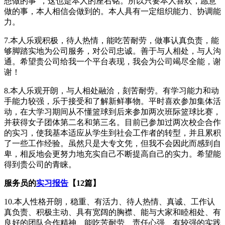
想做的事”，这也是本人的座右铭。所以只要本人喜欢，愿意
做的事，本人相信会做到的。本人具有一定组织能力、协调能
力。
7.本人乐观积极，待人热情，能吃苦耐劳，做事认真负责，能
够脚踏实地为公司服务，对公司忠诚。善于与人相处，与人沟
通。希望贵公司给我一个平台表现，我会为公司竭尽全能，谢
谢！
8.本人乐观开朗，与人相处融洽，刻苦耐劳。有学习能力和动
手能力较强，乐于接受和了解新鲜事物。平时喜欢参加集体活
动，在大学习期间从不懂篮球到后来参加两次班际篮球比赛，
并获得女子团体第二名和第三名。目前已参加过两次校企合作
的实习，使我基本适应从学生到社会工作者的转型，并且累积
了一些工作经验。虽然只是大专文凭，但我不会因此而感到自
卑，相反地会更努力地充实自己不断提高自己的实力。希望能
得到贵公司的青睐。
服务员的
实习报告
【12篇】
10.本人性格开朗，稳重、有活力、待人热情、真诚、工作认
真负责、积极主动、具有宽阔的胸襟、能与大家和睦相处、有
良好的团队合作精神、能吃苦耐劳、责任心强、有较强的实践