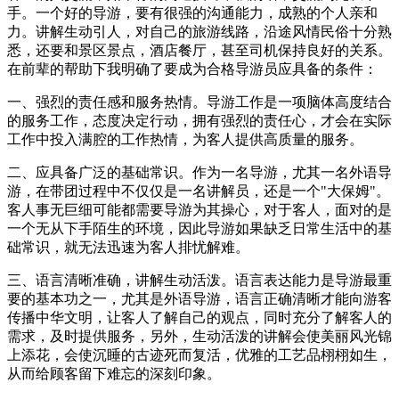
手。一个好的导游，要有很强的沟通能力，成熟的个人亲和
力。讲解生动引人，对自己的旅游线路，沿途风情民俗十分熟
悉，还要和景区景点，酒店餐厅，甚至司机保持良好的关系。
在前辈的帮助下我明确了要成为合格导游员应具备的条件：
一、强烈的责任感和服务热情。导游工作是一项脑体高度结合
的服务工作，态度决定行动，拥有强烈的责任心，才会在实际
工作中投入满腔的工作热情，为客人提供高质量的服务。
二、应具备广泛的基础常识。作为一名导游，尤其一名外语导
游，在带团过程中不仅仅是一名讲解员，还是一个"大保姆"。
客人事无巨细可能都需要导游为其操心，对于客人，面对的是
一个无从下手陌生的环境，因此导游如果缺乏日常生活中的基
础常识，就无法迅速为客人排忧解难。
三、语言清晰准确，讲解生动活泼。语言表达能力是导游最重
要的基本功之一，尤其是外语导游，语言正确清晰才能向游客
传播中华文明，让客人了解自己的观点，同时充分了解客人的
需求，及时提供服务，另外，生动活泼的讲解会使美丽风光锦
上添花，会使沉睡的古迹死而复活，优雅的工艺品栩栩如生，
从而给顾客留下难忘的深刻印象。