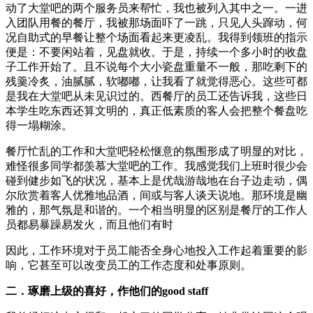
动了大堂吧的两个服务员来帮忙，我也被列入其中之一。一进
入团队用餐的餐厅，我被那场面吓了一跳，只见人头蹿动，何
况自助式的早餐让整个场面看起来更凌乱。我得到领班的指示
便是：不要闲站着，见盘就收。于是，持续一个多小时的收盘
子工作开始了。且不说每个大小瓷盘重量不一般，那吃剩下的
残羹冷炙，油腻腻，软嘟嘟，让我看了就觉得恶心。这些可都
是我在大堂吧从未见识过的。西餐厅的员工还告诉我，这些日
本学生吃东西还算文明的，真正低素质的客人会把整个餐盘吃
得一塌糊涂。
餐厅忙乱的工作和大堂吧轻松惬意的氛围形成了明显的对比，
难怪很多同学都羡慕大堂吧的工作。我感觉我们上班时很少会
碰到健步如飞的状况，基本上是优哉游哉地在台子边走动，偶
尔欣赏着客人优雅地品酒，间或与客人谈天说地。那环境是幽
雅的，那气氛是和谐的。一个相当明显的区别是餐厅的工作人
员都易暴躁易发火，而且他们有时
因此，工作环境对于员工能否全身心地投入工作起着重要的影
响，它甚至可以改变员工的工作态度和处事原则。
二．琢磨上级的喜好，作他们的good staff