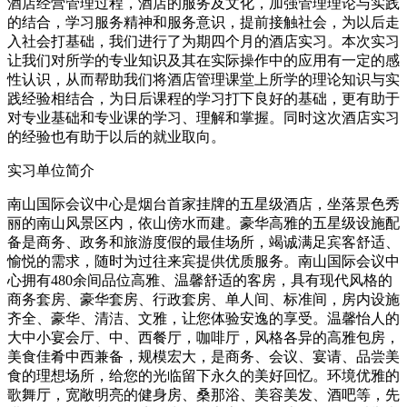
酒店经营管理过程，酒店的服务及文化，加强管理理论与实践
的结合，学习服务精神和服务意识，提前接触社会，为以后走
入社会打基础，我们进行了为期四个月的酒店实习。本次实习
让我们对所学的专业知识及其在实际操作中的应用有一定的感
性认识，从而帮助我们将酒店管理课堂上所学的理论知识与实
践经验相结合，为日后课程的学习打下良好的基础，更有助于
对专业基础和专业课的学习、理解和掌握。同时这次酒店实习
的经验也有助于以后的就业取向。
实习单位简介
南山国际会议中心是烟台首家挂牌的五星级酒店，坐落景色秀
丽的南山风景区内，依山傍水而建。豪华高雅的五星级设施配
备是商务、政务和旅游度假的最佳场所，竭诚满足宾客舒适、
愉悦的需求，随时为过往来宾提供优质服务。南山国际会议中
心拥有480余间品位高雅、温馨舒适的客房，具有现代风格的
商务套房、豪华套房、行政套房、单人间、标准间，房内设施
齐全、豪华、清洁、文雅，让您体验安逸的享受。温馨怡人的
大中小宴会厅、中、西餐厅，咖啡厅，风格各异的高雅包房，
美食佳肴中西兼备，规模宏大，是商务、会议、宴请、品尝美
食的理想场所，给您的光临留下永久的美好回忆。环境优雅的
歌舞厅，宽敞明亮的健身房、桑那浴、美容美发、酒吧等，先