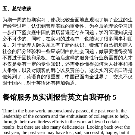
五、总结收获
为期一周的短期实习，使我比较全面地直观地了解了企业的生
产经营过程，认识到管理实践的重要性。为今后的理论学习进
一步打下坚实矗中国的酒店普遍还存在问题，学习管理知识是
必不可少的。同时，在实习的过程中，也结识了很多同事和朋
友。对于处理人际关系又有了新的认识。锻炼了自己初步踏入
社会的部分经验和一些应该明白的社会问题，做事要懂得变通
不要过于固执和呆板。在酒店这样的服务性行业所需要的人才
不仅是要有一定的专业知识，还需要你懂得如何为人处事和接
人带物，以及对顾客的耐心以及责任心。这次实习英语口语是
锻炼到了，英语真的很重要，中国已面向全世界了，交流不仅
限于国内，对于英语还有待加强通。
餐馆服务员实训报告英文自我评价 5
Time in the busy work, unconsciously passed, the past year in the
leadership of the concern and the enthusiasm of colleagues to help,
through their own tireless efforts in the work achieved certain
results, but there are also many deficiencies. Looking back over the
past year, the past year may have lost, sad, successful, happy, but it