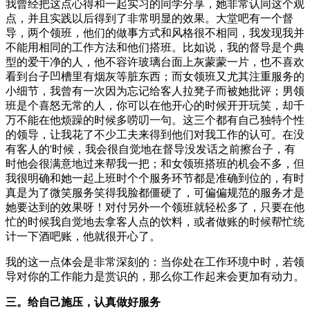
我曾经把这点心得和一起实习的同学分享，她非常认同这个观
点，并且实践以后得到了非常明显的效果。大堂吧有一个督
导，两个领班，他们的做事方式和风格很不相同，我发现我并
不能用相同的工作方法和他们搭班。比如说，我的督导是个典
型的爱干净的人，他不容许玻璃台面上灰蒙蒙一片，也不喜欢
看到台子凹槽里有烟灰等脏东西；而女领班又尤其注重服务的
小细节，我曾有一次因为忘记给客人拉凳子而被她批评；男领
班是个喜怒无常的人，你可以在他开心的时候开开玩笑，却千
万不能在他烦躁的时候多唠叨一句。这三个都有自己独特个性
的领导，让我花了不少工夫来得到他们对我工作的认可。在没
有客人的'时候，我会很自觉地在督导没发话之前擦台子，有
时他会很满意地过来帮我一把；和女领班搭班的机会不多，但
我很明确和她一起上班时个个服务环节都是准确到位的，有时
真是为了微笑服务笑得我脸都僵硬了，可偏偏规范的服务才是
她要达到的效果呀！对付另外一个领班就轻松多了，只要在他
忙的时候我自觉地去拿客人点的饮料，或者做账的时候帮忙统
计一下酒吧账，他就很开心了。
我的这一点体会是非常深刻的：当你处在工作环境中时，若领
导对你的工作能力是赏识的，那么你工作起来会更加有动力。
三。给自己施压，认真做好服务