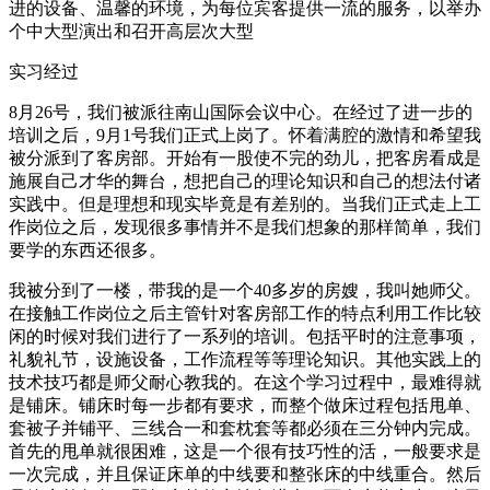
进的设备、温馨的环境，为每位宾客提供一流的服务，以举办
个中大型演出和召开高层次大型
实习经过
8月26号，我们被派往南山国际会议中心。在经过了进一步的
培训之后，9月1号我们正式上岗了。怀着满腔的激情和希望我
被分派到了客房部。开始有一股使不完的劲儿，把客房看成是
施展自己才华的舞台，想把自己的理论知识和自己的想法付诸
实践中。但是理想和现实毕竟是有差别的。当我们正式走上工
作岗位之后，发现很多事情并不是我们想象的那样简单，我们
要学的东西还很多。
我被分到了一楼，带我的是一个40多岁的房嫂，我叫她师父。
在接触工作岗位之后主管针对客房部工作的特点利用工作比较
闲的时候对我们进行了一系列的培训。包括平时的注意事项，
礼貌礼节，设施设备，工作流程等等理论知识。其他实践上的
技术技巧都是师父耐心教我的。在这个学习过程中，最难得就
是铺床。铺床时每一步都有要求，而整个做床过程包括甩单、
套被子并铺平、三线合一和套枕套等都必须在三分钟内完成。
首先的甩单就很困难，这是一个很有技巧性的活，一般要求是
一次完成，并且保证床单的中线要和整张床的中线重合。然后