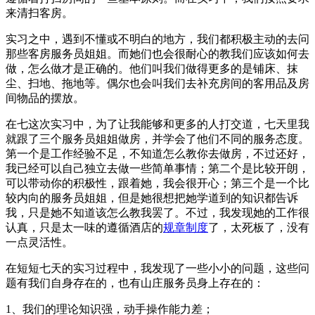
来清扫客房。
实习之中，遇到不懂或不明白的地方，我们都积极主动的去问
那些客房服务员姐姐。而她们也会很耐心的教我们应该如何去
做，怎么做才是正确的。他们叫我们做得更多的是铺床、抹
尘、扫地、拖地等。偶尔也会叫我们去补充房间的客用品及房
间物品的摆放。
在七这次实习中，为了让我能够和更多的人打交道，七天里我
就跟了三个服务员姐姐做房，并学会了他们不同的服务态度。
第一个是工作经验不足，不知道怎么教你去做房，不过还好，
我已经可以自己独立去做一些简单事情；第二个是比较开朗，
可以带动你的积极性，跟着她，我会很开心；第三个是一个比
较内向的服务员姐姐，但是她很想把她学道到的知识都告诉
我，只是她不知道该怎么教我罢了。不过，我发现她的工作很
认真，只是太一味的遵循酒店的
规章制度
了，太死板了，没有
一点灵活性。
在短短七天的实习过程中，我发现了一些小小的问题，这些问
题有我们自身存在的，也有山庄服务员身上存在的：
1、我们的理论知识强，动手操作能力差；