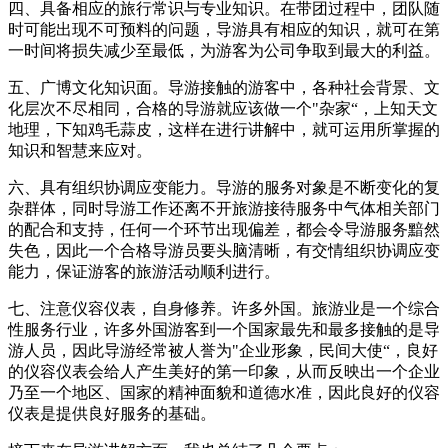
四、具备相应的旅行常识与专业知识。在带团过程中，团队随
时可能出现不可预料的问题，导游具有相应的知识，就可在第
一时间将损失减少至最低，为游客为公司争取到最大的利益。
五、广博文化知识面。导游接触的游客中，各种社会背景、文
化层次不尽相同，合格的导游就应该做一个"杂家“，上知天文
地理，下知鸡毛蒜皮，这样在进行讲解中，就可运用所掌握的
知识和智慧来应对。
六、具有组织协调应变能力。导游的服务对象是不断变化的复
杂群体，同时导游工作还离不开旅游接待服务中气体相关部门
的配合和支持，任何一个环节出现偏差，都会令导游服务黯然
失色，因此一个合格导游员要头脑清晰，有交情组织协调应变
能力，保证游客的旅游活动顺利进行。
七、注意仪容仪表，自身修养。许多外国。旅游业是一个综合
性服务行业，许多外国游客到一个国家最先和最多接触的是导
游人员，因此导游经常被人誉为"企业形象，民间大使“，良好
的仪容仪表会给人产生美好的第一印象，从而反映出一个企业
乃至一个地区、国家的精神面貌和道德水准，因此良好的仪容
仪表是提供良好服务的基础。