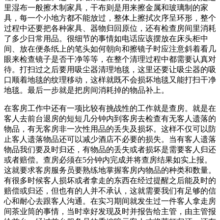
里湿布一般擦木制家具，干布则是用来擦金属和玻璃制的家
具，每一个小地方都不能放过，整体上擦拭次序呈环形，整个
过程中还要把各种家具、器物归回原位，还有检查房间里消耗
了多少日常用品。很细节的事情如电话应该摆放在床头柜中
间、放在便条纸上的笔头如何朝向和擦镜子时应注意斜着看几
眼来检查镜子是否干净等等，在整个清理过程中都需要认真对
待。打扫过之后要用吸尘器清理地毯，这里还要让吸尘器的吸
口顺着地毯的纹理移动，这样就既不会损坏地毯又能打扫干净
地毯。最后一步就是把房间消耗掉的物品补上。
在客房工作中还有一项比较有挑战性的工作就是查房。就是在
客人去前台退房的短短几分钟内到客房去检查有无客人遗落的
物品，有无客房非一次性用品的丢失及损坏。这样不仅可以防
止客人遗落物品还可以减少酒店不必要的损失。当有客人遗落
物品我们要及时归还，有物品的丢失或者损坏是需要客人归还
或者赔偿。查房必须在5分钟内完成并将查房结果如实上报。
这就要求客房服务员要熟练地掌握客房内物品的种类和数量。
有很多时候客人损坏或者拿走的东西在经过提醒之后能及时的
赔偿或归还，但也有的人并不承认，这就需要我们有足够的信
心和耐心去跟客人沟通。在实习期间就发生过一件客人拿走房
间茶业筒的事情，当时幸好发现及时并报告给主管，由主管报