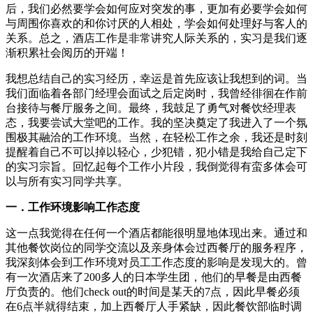
后，我们必然要学会如何应对突发的事，更加有必要学会如何
与周围你喜欢的和你讨厌的人相处，学会如何处理好与客人的
关系。总之，酒店工作是非常讲究人际关系的，实习是我们逐
渐积累社会阅历的开端！
我想总结自己的实习经历，幸运是首先应该让我想到的词。当
我们面临着各部门经理会面试之后定岗时，我曾经徘徊在作前
台接待与餐厅服务之间。最终，我鼓足了勇气对餐饮经理表
态，我要尝试大堂吧的工作。我的坚决奠定了我进入了一个氛
围极其融洽的工作环境。当然，在轻松工作之余，我还是时刻
提醒着自己不可以掉以轻心，少犯错，犯小错是我给自己定下
的实习宗旨。回忆起每个工作小片段，我倒觉得有蛮多体会可
以与所有实习同学共享。
一．工作环境影响工作态度
这一点我觉得在任何一个酒店都能很明显地体现出来。通过和
其他餐饮岗位的同学交流以及亲身体会过西餐厅的服务程序，
我深刻体会到工作环境对员工工作态度的影响是发现大的。曾
有一次酒店来了200多人的日本学生团，他们的早餐是由西餐
厅负责的。他们check out的时间是某天的7点，因此早餐必须
在6点半就得结束，加上西餐厅人手紧缺，因此餐饮部临时调