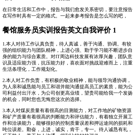
在日常生活和工作中，报告与我们愈发关系密切，要注意报告
在写作时具有一定的格式。一起来参考报告是怎么写的吧，
餐馆服务员实训报告英文自我评价 1
1.本人对待工作认真负责，待人真诚，善于沟通、协调。有较
强的组织能力与团队精神，上进心强、勤于学习能不断进步自
身的能力与综合素质。对IT周边科技发展有浓厚兴趣，团队意
识及适应能力强，抗压能力好，喜欢面对挑战迎难而上，注重
生活条理化，工作规划化。
2.本人对工作负责，有积极的敬业精神，能与领导沟通协调，
为人亲和诚恳能与员工和谐并能沟通提高员工的素质，能为公
司利益付出汗水，为公司创更高业绩，望贵司能给我一个发扬
的机会，同时您也无悔您这次的选择。
3.本人对煤炭质量有着很高的目测能力，对工作地的矿物资源
和矿产质量有着很高的判断能力和评估能力，有着独立开展工
作和洽谈能力，能够很好的控制质量误差和押运途间的损耗和
吨位误差。勤奋，上进，诚实，肯干，专一。待人诚恳有礼，