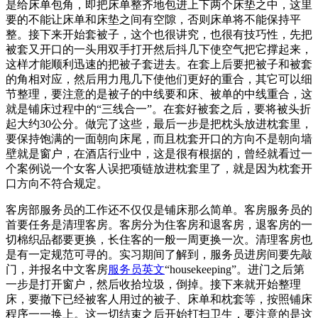
是给床单包角，即把床单整齐地包进上下两个床垫之中，这里
要的不能让床单和床垫之间有空隙，否则床单将不能保持平
整。接下来开始套被子，这个也很讲究，也很有技巧性，先把
被套又开口的一头用双手打开然后抖几下使空气把它撑起来，
这样才能顺利迅速的把被子套进去。在套上后要把被子和被套
的角相对应，然后用力甩几下使他们更好的重合，其它可以细
节整理，要注意的是被子的中线要和床、被单的中线重合，这
就是铺床过程中的“三线合一”。在套好被套之后，要将被头折
起大约30公分。做完了这些，最后一步是把枕头放进枕套里，
要保持饱满的一面朝向床尾，而且枕套开口的方向不是朝向墙
壁就是窗户，在酒店行业中，这是很有根据的，曾经就看过一
个案例说一个女客人误把项链放进枕套里了，就是因为枕套开
口方向不符合规定。
客房部服务员的工作还不仅仅是铺床那么简单。客房服务员的
首要任务是清理客房。客房分为住客房和退客房，退客房的一
切棉织品都要更换，长住客的一般一周更换一次。清理客房也
是有一定规范可寻的。实习期间了解到，服务员进房间要先敲
门，并报名中文客房
服务员英文
“housekeeping”。进门之后第
一步是打开窗户，然后收拾垃圾，倒掉。接下来就开始整理
床，要撤下已经被客人用过的被子、床单和枕套等，按照铺床
程序一一换上。这一切结束之后开始打扫卫生，要注意的是这