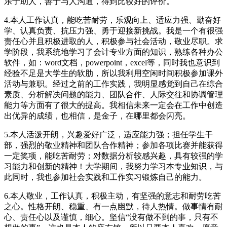
乐于助人，善于与人沟通，得到比较好的评价。
4.本人工作认真，能吃苦耐劳，乐观向上、适应力强、勤奋好
学、认真负责、抗压力强、勇于迎接新挑战。我是一个有很强
责任心并且积极进取的人，积极参与社会活动，敬业尽职。求
学阶段，我系统地学习了会计专业方面的知识，熟练各种办公
软件，如：word文档，powerpoint，excel等，同时我也意识到
经验不足是大学生的软肋，所以我利用空闲时间积极参加课外
活动与兼职。经过之前的工作实践，我明显感觉到自己在综合
素质、分析解决问题的能力、团队合作、人际交往和协调管理
能力等方面有了很大的提高。我相信未来一定会在工作中创造
出优异的成绩，也相信，是金子，在哪里都会闪亮。
5.本人活泼开朗，兴趣爱好广泛，适应能力强；担任学生干
部，强烈的敬业精神和团队合作精神；参加各项比赛并能获得
一定奖项，能吃苦耐劳；对数据分析较感兴趣，具有较强的学
习能力和创新的精神！大学期间，我努力学习本专业知识，与
此同时，我也参加社会实践和工作实习锻炼自己的能力。
6.本人敬业，工作认真，积极主动，有坚强的意志和耐劳吃苦
之心。性格开朗、稳重、有一点幽默，待人热情。做事情有耐
心、责任心以及谨慎，细心。坚信“没有做不到的事，只有不