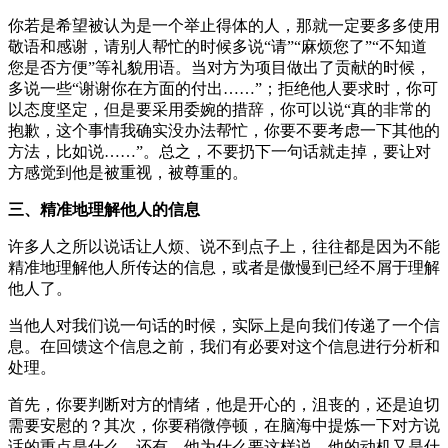
你若是希望被认为是一个举止得体的人，那就一定要多多使用
敬语和感谢，请别人帮忙的时候多说“请”“麻烦您了”“不知道
您是否方便”等礼貌用语。当对方为项目做出了贡献的时候，
多说一些“谢谢你在方面的付出……”；拒绝他人要求时，你可
以态度坚定，但是要采用委婉的措辞，你可以说“真的非常的
抱歉，这个事情我确实没办法帮忙，你要不要考虑一下其他的
方法，比如说……”。总之，不要扔下一句话就走掉，要让对
方感觉到他是被重视，被尊重的。
三、精准地理解他人的信息
许多人之所以说话让人烦、说不到点子上，往往都是因为不能
精准地理解他人所传达的信息，或者是傲慢到已经不屑于理解
他人了。
当他人对我们说一句话的时候，实际上是向我们传递了一个信
息。在回馈这个信息之前，我们有必要对这个信息进行分析和
处理。
首先，你要判断对方的情绪，他是开心的，沮丧的，还是迫切
需要安慰的？其次，你要稍微停顿，在脑海中提炼一下对方说
话的重点是什么。还有，他为什么要这样说，他的动机又是什