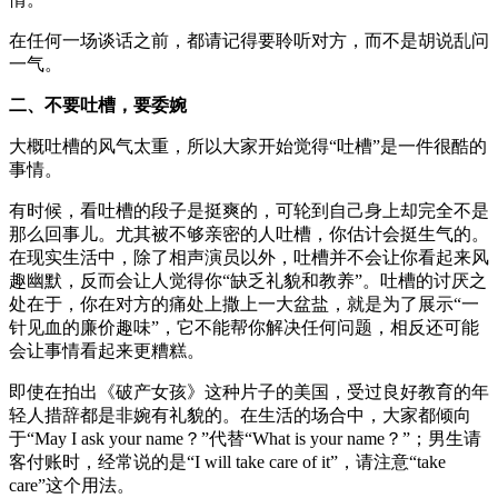
在任何一场谈话之前，都请记得要聆听对方，而不是胡说乱问
一气。
二、不要吐槽，要委婉
大概吐槽的风气太重，所以大家开始觉得“吐槽”是一件很酷的
事情。
有时候，看吐槽的段子是挺爽的，可轮到自己身上却完全不是
那么回事儿。尤其被不够亲密的人吐槽，你估计会挺生气的。
在现实生活中，除了相声演员以外，吐槽并不会让你看起来风
趣幽默，反而会让人觉得你“缺乏礼貌和教养”。吐槽的讨厌之
处在于，你在对方的痛处上撒上一大盆盐，就是为了展示“一
针见血的廉价趣味”，它不能帮你解决任何问题，相反还可能
会让事情看起来更糟糕。
即使在拍出《破产女孩》这种片子的美国，受过良好教育的年
轻人措辞都是非婉有礼貌的。在生活的场合中，大家都倾向
于“May I ask your name？”代替“What is your name？”；男生请
客付账时，经常说的是“I will take care of it”，请注意“take
care”这个用法。