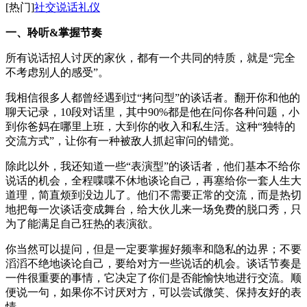
[热门]
社交说话礼仪
一、聆听&掌握节奏
所有说话招人讨厌的家伙，都有一个共同的特质，就是“完全
不考虑别人的感受”。
我相信很多人都曾经遇到过“拷问型”的谈话者。翻开你和他的
聊天记录，10段对话里，其中90%都是他在问你各种问题，小
到你爸妈在哪里上班，大到你的收入和私生活。这种“独特的
交流方式”，让你有一种被敌人抓起审问的错觉。
除此以外，我还知道一些“表演型”的谈话者，他们基本不给你
说话的机会，全程喋喋不休地谈论自己，再塞给你一套人生大
道理，简直烦到没边儿了。他们不需要正常的交流，而是热切
地把每一次谈话变成舞台，给大伙儿来一场免费的脱口秀，只
为了能满足自己狂热的表演欲。
你当然可以提问，但是一定要掌握好频率和隐私的边界；不要
滔滔不绝地谈论自己，要给对方一些说话的机会。谈话节奏是
一件很重要的事情，它决定了你们是否能愉快地进行交流。顺
便说一句，如果你不讨厌对方，可以尝试微笑、保持友好的表
情。