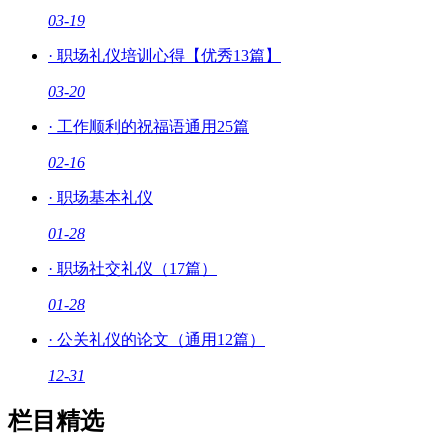
03-19
·
职场礼仪培训心得【优秀13篇】
03-20
·
工作顺利的祝福语通用25篇
02-16
·
职场基本礼仪
01-28
·
职场社交礼仪（17篇）
01-28
·
公关礼仪的论文（通用12篇）
12-31
栏目精选