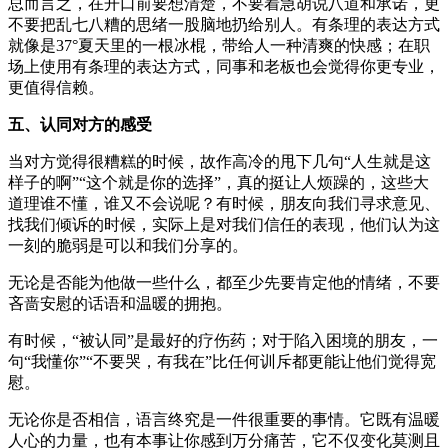
总而言之，在开口前要想清楚，不要着急胡说八道和承诺，更
不要把乱七八糟的思绪一股脑地扔给别人。有条理的表达方式
就像是37°夏天里的一根冰棍，带给人一种清爽的快感；在职
场上使用有条理的表达方式，同事和老板也会觉得你更专业，
更值得信赖。
五、认同对方的感受
当对方觉得很糟糕的时候，故作高冷的甩下几句“人生就是这
样子的啊”“这个就是你的选择”，真的挺让人烦躁的，这些大
道理谁不懂，谁又不会说呢？有时候，朋友向我们寻求意见、
找我们倾诉的时候，实际上是对我们信任的表现，他们认为这
一刻的脆弱是可以和我们分享的。
无论是否能为他做一些什么，都至少先要肯定他的情绪，不要
吝啬安慰的话语和温暖的拥抱。
有时候，“被认同”是最好的疗伤药；对于陷入困境的朋友，一
句“我懂你”“不要哭，有我在”比任何训斥都更能让他们觉得宽
慰。
无论你是否相信，语言终究是一件很重要的事情。它既有温暖
人心的力量，也有本事让你感到万分痛苦，它不仅变化莫测且